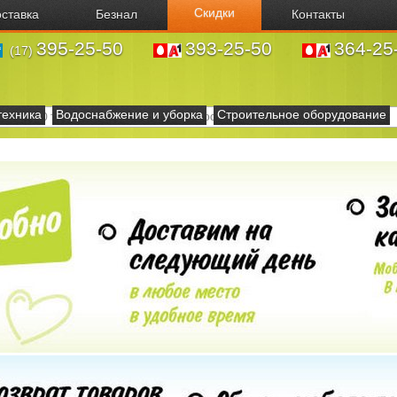
Скидки
ставка
Безнал
Контакты
395-25-50
393-25-50
364-25
(17)
техника
Водоснабжение и уборка
Строительное оборудование