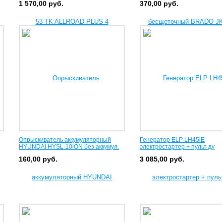
1 570,00
руб.
370,00
руб.
Опрыскиватель аккумуляторный
Генератор ELP LH45iE
HYUNDAI HYSL-10iON без аккумул.
электростартер + пульт ду
160,00
руб.
3 085,00
руб.