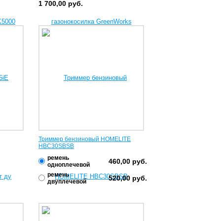
1 700,00
руб.
Триммер бензиновый HOMELITE
HBC30SBSB
ремень
460,00
руб.
одноплечевой
ремень
520,00
руб.
двуплечевой