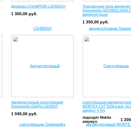
Дровокол CHAMPION LSH5001H
Торцовочная пила аккумуля
Greenworks GD24MS216K8 2
1 300,00
руб.
аккумулятором
1 350,00
руб.
Аккумуляторный снегоуборщик
Снегоуборщик аккумулятор
Greenworks DigiPro GD40ST
WORTEX CST 5036 в кор. AL
аккумул. 4 А/ч
1 040,00
руб.
подходят Makita
1 20
аккумул.