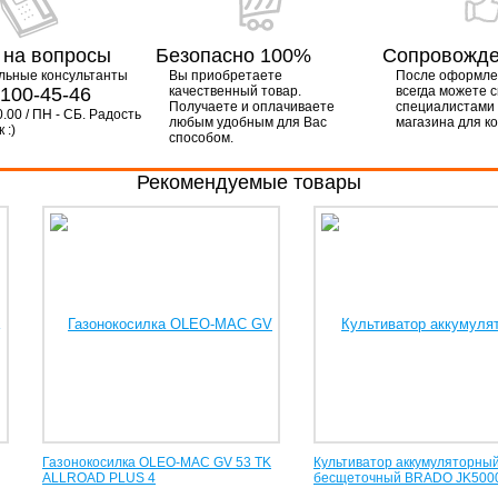
 на вопросы
Безопасно 100%
Сопровожд
льные консультанты
Вы приобретаете
После оформлен
-100-45-46
качественный товар.
всегда можете с
Получаете и оплачиваете
специалистами
0.00 / ПН - СБ. Радость
любым удобным для Вас
магазина для к
 :)
способом.
Рекомендуемые товары
Газонокосилка OLEO-MAC GV 53 TK
Культиватор аккумуляторны
ALLROAD PLUS 4
бесщеточный BRADO JK500