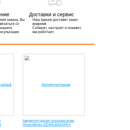
ение
Доставки и сервис
ия заказа, Вы
Наш курьер доставит заказ
вязаться со
вовремя.
 нашего
Соберет, настроит и покажет,
онсультации.
как работает.
й
Аккумуляторная газонокосилка
0
GreenWorks GD40LM46SPK4