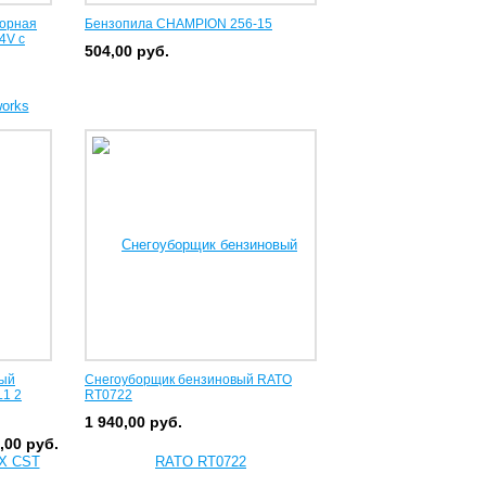
торная
Бензопила CHAMPION 256-15
4V с
504,00
руб.
ный
Снегоуборщик бензиновый RATO
L1 2
RT0722
1 940,00
руб.
0,00
руб.