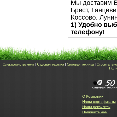
Мы доставим В
Брест, Ганцеви
Коссово, Луни
1) Удобно выб
телефону!
Электроинструмент
|
Садовая техника
|
Силовая техника
|
Строительно
Поли
О Компании
Наши сертификаты
Наши реквизиты
Напишите нам