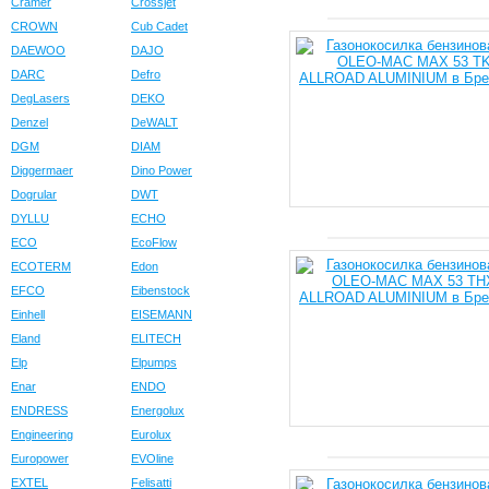
Cramer
Crossjet
CROWN
Cub Cadet
DAEWOO
DAJO
DARC
Defro
DegLasers
DEKO
Denzel
DeWALT
DGM
DIAM
Diggermaer
Dino Power
Dogrular
DWT
DYLLU
ECHO
ECO
EcoFlow
ECOTERM
Edon
EFCO
Eibenstock
Einhell
EISEMANN
Eland
ELITECH
Elp
Elpumps
Enar
ENDO
ENDRESS
Energolux
Engineering
Eurolux
Europower
EVOline
EXTEL
Felisatti