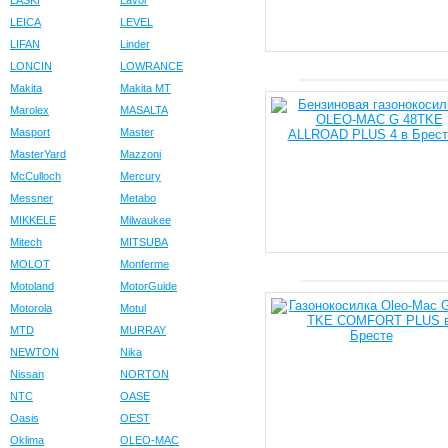
LASKI
Lavor
LEICA
LEVEL
LIFAN
Linder
LONCIN
LOWRANCE
Makita
Makita MT
Marolex
MASALTA
Masport
Master
MasterYard
Mazzoni
McCulloch
Mercury
Messner
Metabo
MIKKELE
Milwaukee
Mitech
MITSUBA
MOLOT
Monferme
Motoland
MotorGuide
Motorola
Motul
MTD
MURRAY
NEWTON
Nika
Nissan
NORTON
NTC
OASE
Oasis
OEST
Oklima
OLEO-MAC