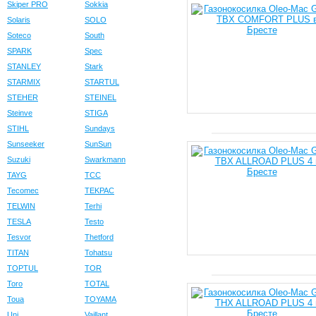
Skiper PRO
Sokkia
Solaris
SOLO
Soteco
South
SPARK
Spec
STANLEY
Stark
STARMIX
STARTUL
STEHER
STEINEL
Steinve
STIGA
STIHL
Sundays
Sunseeker
SunSun
Suzuki
Swarkmann
TAYG
TCC
Tecomec
TEKPAC
TELWIN
Terhi
TESLA
Testo
Tesvor
Thetford
TITAN
Tohatsu
TOPTUL
TOR
Toro
TOTAL
Toua
TOYAMA
Uni
Vaillant