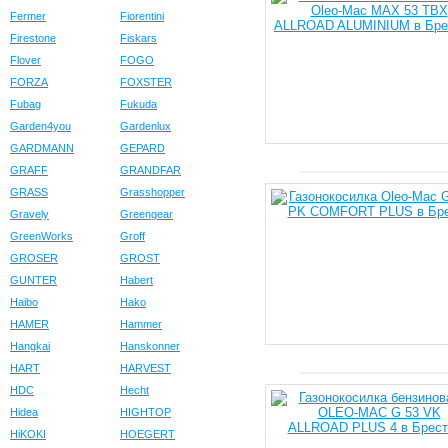
Fermer
Fiorentini
Firestone
Fiskars
Flover
FOGO
FORZA
FOXSTER
Fubag
Fukuda
Garden4you
Gardenlux
GARDMANN
GEPARD
GRAFF
GRANDFAR
GRASS
Grasshopper
Gravely
Greengear
GreenWorks
Groff
GROSER
GROST
GUNTER
Habert
Haibo
Hako
HAMER
Hammer
Hangkai
Hanskonner
HART
HARVEST
HDC
Hecht
Hidea
HIGHTOP
HiKOKI
HOEGERT