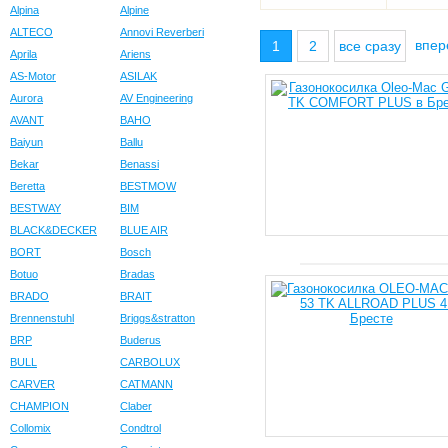
Alpina
Alpine
ALTECO
Annovi Reverberi
впе
1
2
все сразу
Aprila
Ariens
AS-Motor
ASILAK
Aurora
AV Engineering
AVANT
BAHO
Baiyun
Ballu
Bekar
Benassi
Beretta
BESTMOW
BESTWAY
BIM
BLACK&DECKER
BLUE AIR
BORT
Bosch
Botuo
Bradas
BRADO
BRAIT
Brennenstuhl
Briggs&stratton
BRP
Buderus
BULL
CARBOLUX
CARVER
CATMANN
CHAMPION
Claber
Collomix
Condtrol