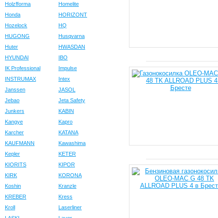
Holzfforma
Homelite
Honda
HORIZONT
Hozelock
HQ
HUGONG
Husqvarna
Huter
HWASDAN
HYUNDAI
IBO
IK Professional
Impulse
INSTRUMAX
Intex
Janssen
JASOL
Jebao
Jeta Safety
Junkers
KABIN
Kangye
Kapro
Karcher
KATANA
KAUFMANN
Kawashima
Kepler
KETER
KIORITS
KIPOR
KIRK
KORONA
Koshin
Kranzle
KREBER
Kress
Kroll
Laserliner