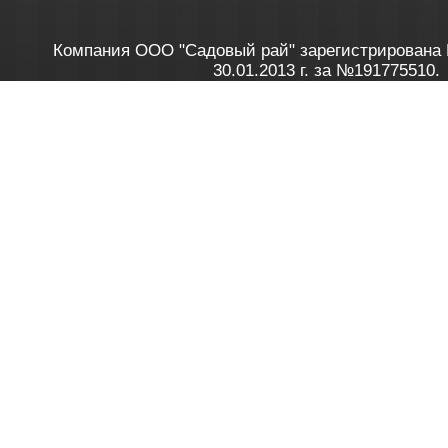
Компания ООО "Садовый рай" зарегистрирована 
30.01.2013 г. за №191775510.
Зарегистрирован в Торговом реестре 28.02.2013 г. 
Как это работает
до 20:00 пн-пт, с 10:00 до 16:00 
1. Заказываю товар
2. Полу
в Контакт центре
Заби
8 801 100 45 46
Мне 
Бела
e-mail
skype
Посмо
На сайте через корзину
Online-консультант