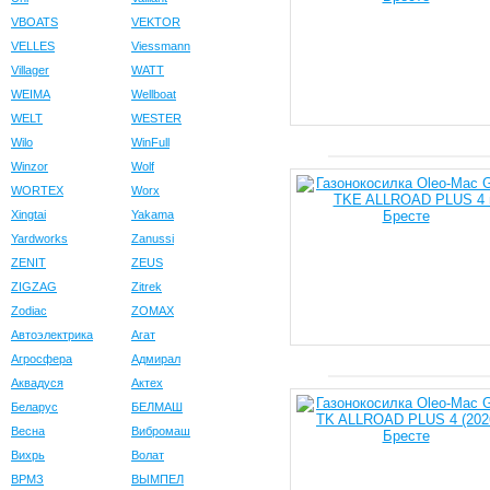
VBOATS
VEKTOR
VELLES
Viessmann
Villager
WATT
WEIMA
Wellboat
WELT
WESTER
Wilo
WinFull
Winzor
Wolf
WORTEX
Worx
Xingtai
Yakama
Yardworks
Zanussi
ZENIT
ZEUS
ZIGZAG
Zitrek
Zodiac
ZOMAX
Автоэлектрика
Агат
Агросфера
Адмирал
Аквадуся
Актех
Беларус
БЕЛМАШ
Весна
Вибромаш
Вихрь
Волат
ВРМЗ
ВЫМПЕЛ