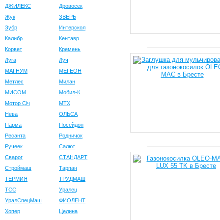
ДЖИЛЕКС
Дровосек
Жук
ЗВЕРЬ
Зубр
Интерскол
Калибр
Кентавр
Корвет
Кремень
Луга
Луч
МАГНУМ
МЕГЕОН
Метлес
Милан
МИСОМ
Мобил-К
Мотор Сiч
МТХ
Нева
ОЛЬСА
Парма
Посейдон
Ресанта
Родничок
Ручеек
Салют
Сварог
СТАНДАРТ
Строймаш
Тарпан
ТЕРМИЯ
ТРУДМАШ
ТСС
Уралец
УралСпецМаш
ФИОЛЕНТ
Хопер
Целина