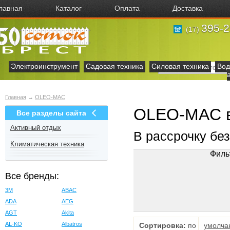
лавная
Каталог
Оплата
Доставка
395-2
(17)
Электроинструмент
Садовая техника
Силовая техника
Вод
Главная
→
OLEO-MAC
OLEO-MAC в
Все разделы сайта
Активный отдых
В рассрочку бе
Климатическая техника
Филь
Все бренды:
3M
ABAC
ADA
AEG
AGT
Akita
AL-KO
Albatros
Сортировка:
по
умолча