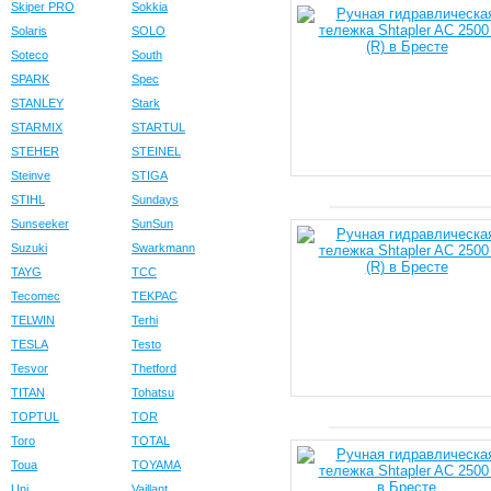
Skiper PRO
Sokkia
Solaris
SOLO
Soteco
South
SPARK
Spec
STANLEY
Stark
STARMIX
STARTUL
STEHER
STEINEL
Steinve
STIGA
STIHL
Sundays
Sunseeker
SunSun
Suzuki
Swarkmann
TAYG
TCC
Tecomec
TEKPAC
TELWIN
Terhi
TESLA
Testo
Tesvor
Thetford
TITAN
Tohatsu
TOPTUL
TOR
Toro
TOTAL
Toua
TOYAMA
Uni
Vaillant