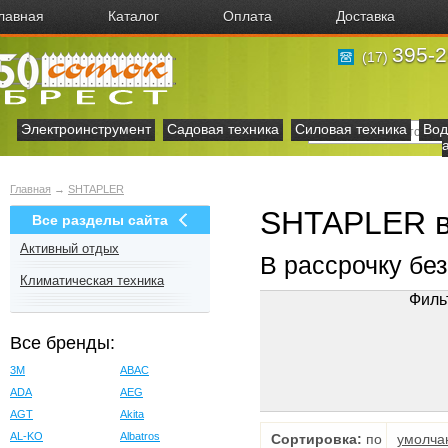
лавная
Каталог
Оплата
Доставка
395-2
(17)
Электроинструмент
Садовая техника
Силовая техника
Вод
Главная
→
SHTAPLER
SHTAPLER в
Все разделы сайта
Активный отдых
В рассрочку бе
Климатическая техника
Филь
Все бренды:
3M
ABAC
ADA
AEG
AGT
Akita
AL-KO
Albatros
Сортировка:
по
умолча