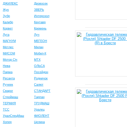
ДЖИЛЕКС
Дровосек
Жук
ЗВЕРЬ
Зубр
Интерскол
Калибр
Кентавр
Корвет
Кремень
Луга
Луч
МАГНУМ
МЕГЕОН
Метлес
Милан
МИСОМ
Мобил-К
Мотор Сiч
МТХ
Нева
ОЛЬСА
Парма
Посейдон
Ресанта
Родничок
Ручеек
Салют
Сварог
СТАНДАРТ
Строймаш
Тарпан
ТЕРМИЯ
ТРУДМАШ
ТСС
Уралец
УралСпецМаш
ФИОЛЕНТ
Хопер
Целина