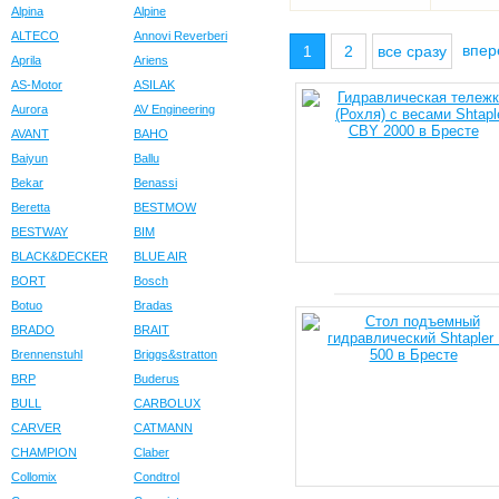
Alpina
Alpine
ALTECO
Annovi Reverberi
впе
1
2
все сразу
Aprila
Ariens
AS-Motor
ASILAK
Aurora
AV Engineering
AVANT
BAHO
Baiyun
Ballu
Bekar
Benassi
Beretta
BESTMOW
BESTWAY
BIM
BLACK&DECKER
BLUE AIR
BORT
Bosch
Botuo
Bradas
BRADO
BRAIT
Brennenstuhl
Briggs&stratton
BRP
Buderus
BULL
CARBOLUX
CARVER
CATMANN
CHAMPION
Claber
Collomix
Condtrol