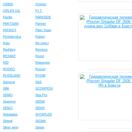
ORBIS
Oregon
ORLEN OIL
P.I.T.
Paclite
PARKSIDE
PARTISAN
Partner
PATRIOT
Plast Team
Portotecnica
Pubert
Rato
Re-spect
RedVerg
Remeza
REXANT
Rezer
RID
Robomow
RODEO
Rossel
RUSSLAND
RYOBI
Samurai
SAS
SBK
SCORPION
SDMO
Sea-Pro
Seanovo
SEDIA
SENCI
SENIX
Shindaiwa
SHTAPLER
Shtenli
SIGMA
Silver wing
Skiper