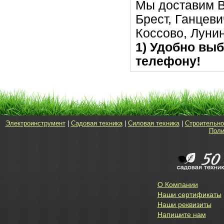
Мы доставим В
Брест, Ганцеви
Коссово, Луни
1) Удобно выб
телефону!
Электроинструмент
|
Садовая техника
|
Силовая техника
|
Строительно
Поли
О Компании
Наши сертификаты
Наши реквизиты
Напишите нам