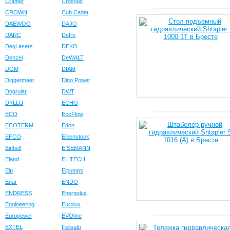
Cramer
Crossjet
CROWN
Cub Cadet
DAEWOO
DAJO
DARC
Defro
DegLasers
DEKO
Denzel
DeWALT
DGM
DIAM
Diggermaer
Dino Power
Dogrular
DWT
DYLLU
ECHO
ECO
EcoFlow
ECOTERM
Edon
EFCO
Eibenstock
Einhell
EISEMANN
Eland
ELITECH
Elp
Elpumps
Enar
ENDO
ENDRESS
Energolux
Engineering
Eurolux
Europower
EVOline
EXTEL
Felisatti