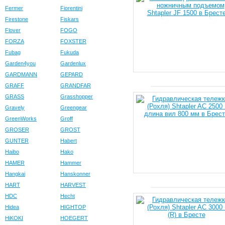
Fermer
Fiorentini
Firestone
Fiskars
Flover
FOGO
FORZA
FOXSTER
Fubag
Fukuda
Garden4you
Gardenlux
GARDMANN
GEPARD
GRAFF
GRANDFAR
GRASS
Grasshopper
Gravely
Greengear
GreenWorks
Groff
GROSER
GROST
GUNTER
Habert
Haibo
Hako
HAMER
Hammer
Hangkai
Hanskonner
HART
HARVEST
HDC
Hecht
Hidea
HIGHTOP
HiKOKI
HOEGERT