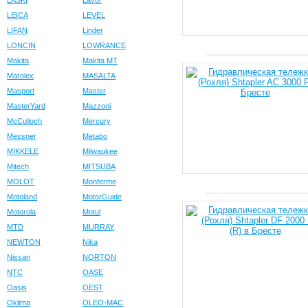
LASKI
Lavor
LEICA
LEVEL
LIFAN
Linder
LONCIN
LOWRANCE
Makita
Makita MT
Marolex
MASALTA
Masport
Master
MasterYard
Mazzoni
McCulloch
Mercury
Messner
Metabo
MIKKELE
Milwaukee
Mitech
MITSUBA
MOLOT
Monferme
Motoland
MotorGuide
Motorola
Motul
MTD
MURRAY
NEWTON
Nika
Nissan
NORTON
NTC
OASE
Oasis
OEST
Oklima
OLEO-MAC