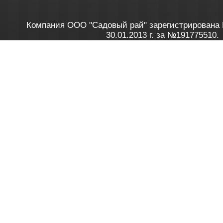
Компания ООО "Садовый рай" зарегистрирована 
30.01.2013 г. за №191775510.
Зарегистрирован в Торговом реестре 28.02.2013 г. 
Как это работает
до 20:00 пн-пт, с 10:00 до 16:00 
1. Заказываю товар
2. Полу
в Контакт центре
Заби
8 801 100 45 46
Мне 
Бела
e-mail
skype
Посмо
На сайте через корзину
Online-консультант