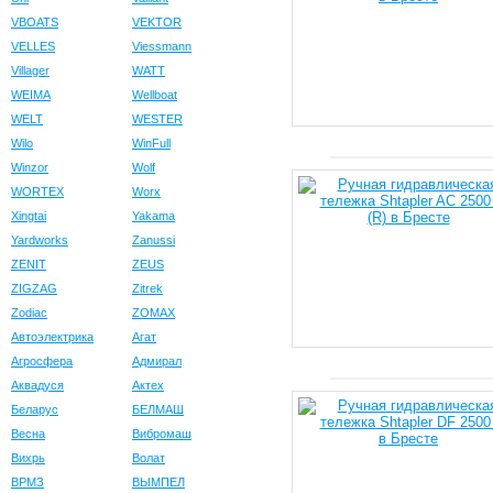
VBOATS
VEKTOR
VELLES
Viessmann
Villager
WATT
WEIMA
Wellboat
WELT
WESTER
Wilo
WinFull
Winzor
Wolf
WORTEX
Worx
Xingtai
Yakama
Yardworks
Zanussi
ZENIT
ZEUS
ZIGZAG
Zitrek
Zodiac
ZOMAX
Автоэлектрика
Агат
Агросфера
Адмирал
Аквадуся
Актех
Беларус
БЕЛМАШ
Весна
Вибромаш
Вихрь
Волат
ВРМЗ
ВЫМПЕЛ