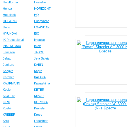
Holzfforma
Homelite
Honda
HORIZONT
Hozelock
HQ
HUGONG
Husqvarna
Huter
HWASDAN
HYUNDAI
IBO
IK Professional
Impulse
INSTRUMAX
Intex
Janssen
JASOL
Jebao
Jeta Safety
Junkers
KABIN
Kangye
Kapro
Karcher
KATANA
KAUFMANN
Kawashima
Kepler
KETER
KIORITS
KIPOR
KIRK
KORONA
Koshin
Kranzle
KREBER
Kress
Kroll
Laserliner