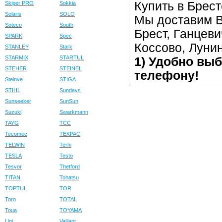
Купить в Брест
Skiper PRO
Sokkia
Solaris
SOLO
Мы доставим В
Soteco
South
Брест, Ганцеви
SPARK
Spec
Коссово, Луни
STANLEY
Stark
STARMIX
STARTUL
1) Удобно выб
STEHER
STEINEL
телефону!
Steinve
STIGA
STIHL
Sundays
Sunseeker
SunSun
Suzuki
Swarkmann
TAYG
TCC
Tecomec
TEKPAC
TELWIN
Terhi
TESLA
Testo
Tesvor
Thetford
TITAN
Tohatsu
TOPTUL
TOR
Toro
TOTAL
Toua
TOYAMA
Uni
Vaillant