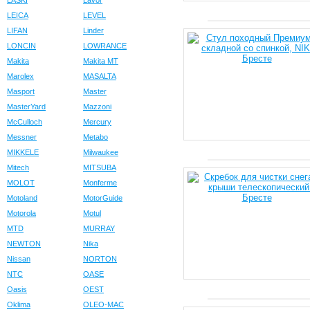
LASKI
Lavor
LEICA
LEVEL
LIFAN
Linder
LONCIN
LOWRANCE
Makita
Makita MT
Marolex
MASALTA
Masport
Master
MasterYard
Mazzoni
McCulloch
Mercury
Messner
Metabo
MIKKELE
Milwaukee
Mitech
MITSUBA
MOLOT
Monferme
Motoland
MotorGuide
Motorola
Motul
MTD
MURRAY
NEWTON
Nika
Nissan
NORTON
NTC
OASE
Oasis
OEST
Oklima
OLEO-MAC