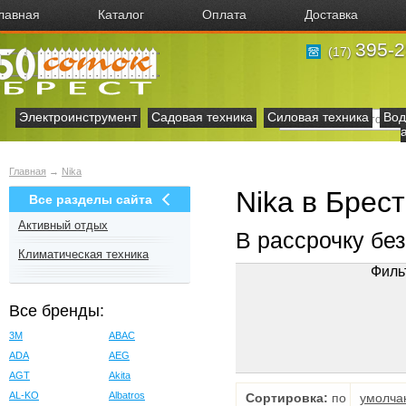
лавная
Каталог
Оплата
Доставка
395-2
(17)
Электроинструмент
Садовая техника
Силовая техника
Вод
Главная
→
Nika
Nika в Брес
Все разделы сайта
Активный отдых
В рассрочку бе
Климатическая техника
Филь
Все бренды:
3M
ABAC
ADA
AEG
AGT
Akita
AL-KO
Albatros
Сортировка:
по
умолча