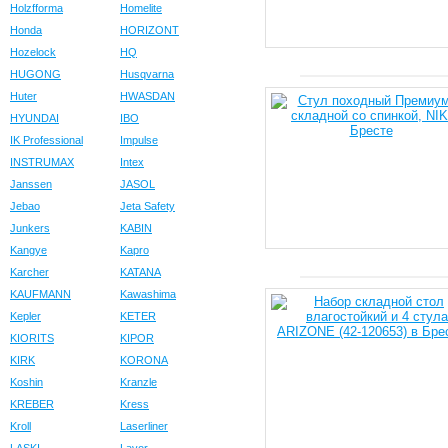
Holzfforma
Homelite
Honda
HORIZONT
Hozelock
HQ
HUGONG
Husqvarna
Huter
HWASDAN
HYUNDAI
IBO
IK Professional
Impulse
INSTRUMAX
Intex
Janssen
JASOL
Jebao
Jeta Safety
Junkers
KABIN
Kangye
Kapro
Karcher
KATANA
KAUFMANN
Kawashima
Kepler
KETER
KIORITS
KIPOR
KIRK
KORONA
Koshin
Kranzle
KREBER
Kress
Kroll
Laserliner