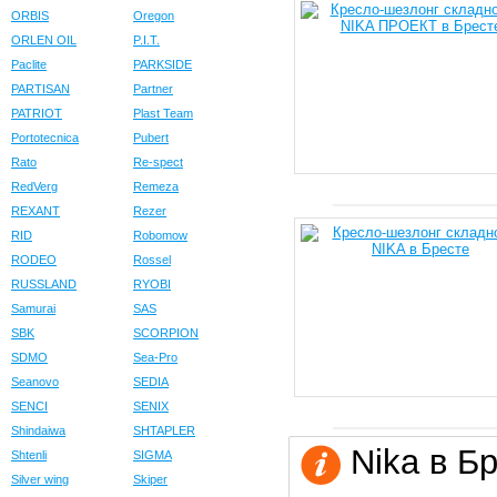
ORBIS
Oregon
ORLEN OIL
P.I.T.
Paclite
PARKSIDE
PARTISAN
Partner
PATRIOT
Plast Team
Portotecnica
Pubert
Rato
Re-spect
RedVerg
Remeza
REXANT
Rezer
RID
Robomow
RODEO
Rossel
RUSSLAND
RYOBI
Samurai
SAS
SBK
SCORPION
SDMO
Sea-Pro
Seanovo
SEDIA
SENCI
SENIX
Shindaiwa
SHTAPLER
Nika в Бр
Shtenli
SIGMA
Silver wing
Skiper