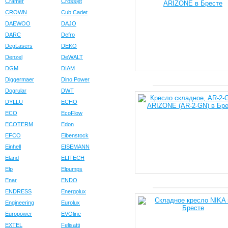
Cramer
Crossjet
CROWN
Cub Cadet
DAEWOO
DAJO
DARC
Defro
DegLasers
DEKO
Denzel
DeWALT
DGM
DIAM
Diggermaer
Dino Power
Dogrular
DWT
DYLLU
ECHO
ECO
EcoFlow
ECOTERM
Edon
EFCO
Eibenstock
Einhell
EISEMANN
Eland
ELITECH
Elp
Elpumps
Enar
ENDO
ENDRESS
Energolux
Engineering
Eurolux
Europower
EVOline
EXTEL
Felisatti