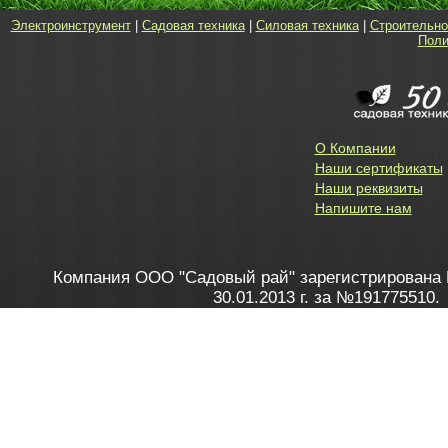
Электроинструмент
|
Садовая техника
|
Силовая техника
|
Строительно
Поли
О Компании
Наши сертификаты
Наши реквизиты
Напишите нам
Компания ООО "Садовый рай" зарегистрирована 
30.01.2013 г. за №191775510.
Зарегистрирован в Торговом реестре 28.02.2013 г. 
Как это работает
до 20:00 пн-пт, с 10:00 до 16:00 
1. Заказываю товар
2. Полу
в Контакт центре
Заби
8 801 100 45 46
Мне 
Бела
e-mail
skype