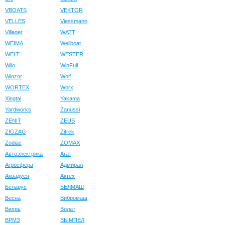
VBOATS
VEKTOR
VELLES
Viessmann
Villager
WATT
WEIMA
Wellboat
WELT
WESTER
Wilo
WinFull
Winzor
Wolf
WORTEX
Worx
Xingtai
Yakama
Yardworks
Zanussi
ZENIT
ZEUS
ZIGZAG
Zitrek
Zodiac
ZOMAX
Автоэлектрика
Агат
Агросфера
Адмирал
Аквадуся
Актех
Беларус
БЕЛМАШ
Весна
Вибромаш
Вихрь
Волат
ВРМЗ
ВЫМПЕЛ