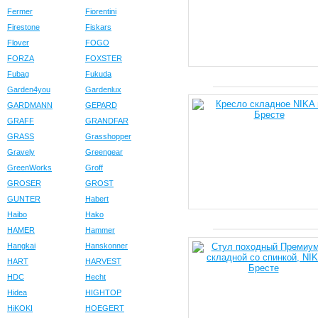
Fermer
Fiorentini
Firestone
Fiskars
Flover
FOGO
FORZA
FOXSTER
Fubag
Fukuda
Garden4you
Gardenlux
GARDMANN
GEPARD
GRAFF
GRANDFAR
GRASS
Grasshopper
Gravely
Greengear
GreenWorks
Groff
GROSER
GROST
GUNTER
Habert
Haibo
Hako
HAMER
Hammer
Hangkai
Hanskonner
HART
HARVEST
HDC
Hecht
Hidea
HIGHTOP
HiKOKI
HOEGERT