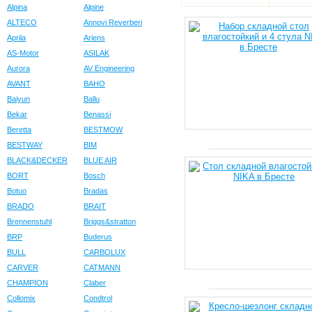
Alpina
Alpine
ALTECO
Annovi Reverberi
Aprila
Ariens
AS-Motor
ASILAK
Aurora
AV Engineering
AVANT
BAHO
Baiyun
Ballu
Bekar
Benassi
Beretta
BESTMOW
BESTWAY
BIM
BLACK&DECKER
BLUE AIR
BORT
Bosch
Botuo
Bradas
BRADO
BRAIT
Brennenstuhl
Briggs&stratton
BRP
Buderus
BULL
CARBOLUX
CARVER
CATMANN
CHAMPION
Claber
Collomix
Condtrol