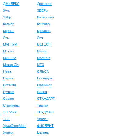
ДЖИЛЕКС
Дровосек
Жук
ЗВЕРЬ
Зубр
Интерскол
Калибр
Кентавр
Корвет
Кремень
Луга
Луч
МАГНУМ
МЕГЕОН
Метлес
Милан
МИСОМ
Мобил-К
Мотор Сiч
МТХ
Нева
ОЛЬСА
Парма
Посейдон
Ресанта
Родничок
Ручеек
Салют
Сварог
СТАНДАРТ
Строймаш
Тарпан
ТЕРМИЯ
ТРУДМАШ
ТСС
Уралец
УралСпецМаш
ФИОЛЕНТ
Хопер
Целина