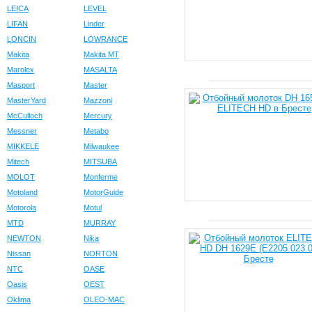
LEICA
LEVEL
LIFAN
Linder
LONCIN
LOWRANCE
Makita
Makita MT
Marolex
MASALTA
Masport
Master
MasterYard
Mazzoni
McCulloch
Mercury
Messner
Metabo
MIKKELE
Milwaukee
Mitech
MITSUBA
MOLOT
Monferme
Motoland
MotorGuide
Motorola
Motul
MTD
MURRAY
NEWTON
Nika
Nissan
NORTON
NTC
OASE
Oasis
OEST
Oklima
OLEO-MAC