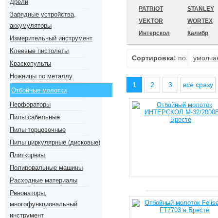
Дрели
PATRIOT
STANLEY
Зарядные устройства,
VEKTOR
WORTEX
аккумуляторы
Интерскол
Калибр
Измерительный инструмент
Клеевые пистолеты
Сортировка:
по
умолча
Краскопульты
Ножницы по металлу
1
2
3
все сразу
Отбойные молотки
Перфораторы
Пилы сабельные
Пилы торцовочные
Пилы циркулярные (дисковые)
Плиткорезы
Полировальные машины
Расходные материалы
Реноваторы,
многофункциональный
инструмент