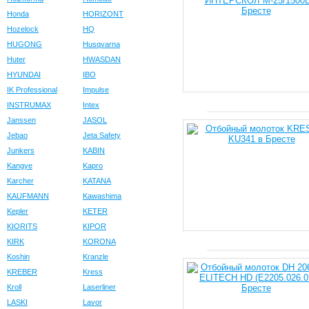
Honda
HORIZONT
Hozelock
HQ
HUGONG
Husqvarna
Huter
HWASDAN
HYUNDAI
IBO
IK Professional
Impulse
INSTRUMAX
Intex
Janssen
JASOL
Jebao
Jeta Safety
Junkers
KABIN
Kangye
Kapro
Karcher
KATANA
KAUFMANN
Kawashima
Kepler
KETER
KIORITS
KIPOR
KIRK
KORONA
Koshin
Kranzle
KREBER
Kress
Kroll
Laserliner
LASKI
Lavor