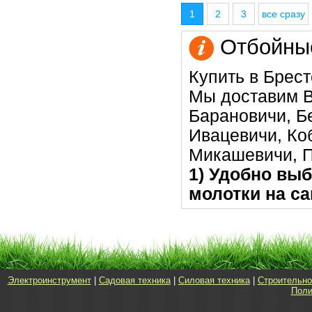
1
2
3
все сразу
Отбойные
Купить в Брест
Мы доставим В
Барановичи, Бе
Ивацевичи, Коб
Микашевичи, 
1) Удобно выб
молотки на са
Электроинструмент
|
Садовая техника
|
Силовая техника
|
Строительно
Поли