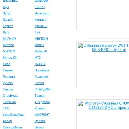
ДЖИЛЕКС
Дровосек
Жук
ЗВЕРЬ
Зубр
Интерскол
Калибр
Кентавр
Корвет
Кремень
Луга
Луч
МАГНУМ
МЕГЕОН
Метлес
Милан
МИСОМ
Мобил-К
Мотор Сiч
МТХ
Нева
ОЛЬСА
Парма
Посейдон
Ресанта
Родничок
Ручеек
Салют
Сварог
СТАНДАРТ
Строймаш
Тарпан
ТЕРМИЯ
ТРУДМАШ
ТСС
Уралец
УралСпецМаш
ФИОЛЕНТ
Хопер
Целина
ЭлектроМаш
Энкор