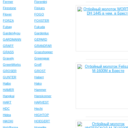
Fermer
Fiorentini
Firestone
Fiskars
Flover
FOGO
FORZA
FOXSTER
Fubag
Fukuda
Garden4you
Gardenlux
GARDMANN
GEPARD
GRAFF
GRANDFAR
GRASS
Grasshopper
Gravely
Greengear
GreenWorks
Groff
GROSER
GROST
GUNTER
Habert
Haibo
Hako
HAMER
Hammer
Hangkai
Hanskonner
HART
HARVEST
HDC
Hecht
Hidea
HIGHTOP
HiKOKI
HOEGERT
Holzfforma
Homelite