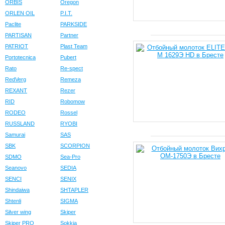
ORBIS
Oregon
ORLEN OIL
P.I.T.
Paclite
PARKSIDE
PARTISAN
Partner
PATRIOT
Plast Team
Portotecnica
Pubert
Rato
Re-spect
RedVerg
Remeza
REXANT
Rezer
RID
Robomow
RODEO
Rossel
RUSSLAND
RYOBI
Samurai
SAS
SBK
SCORPION
SDMO
Sea-Pro
Seanovo
SEDIA
SENCI
SENIX
Shindaiwa
SHTAPLER
Shtenli
SIGMA
Silver wing
Skiper
Skiper PRO
Sokkia