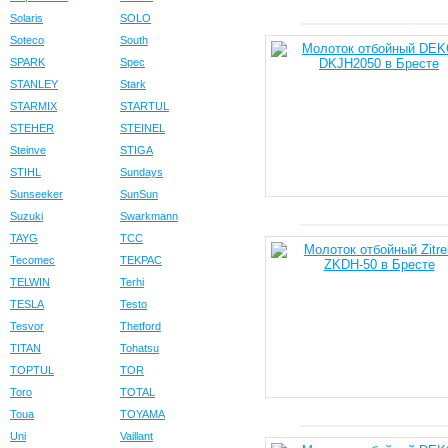
Solaris
SOLO
Soteco
South
SPARK
Spec
STANLEY
Stark
STARMIX
STARTUL
STEHER
STEINEL
Steinve
STIGA
STIHL
Sundays
Sunseeker
SunSun
Suzuki
Swarkmann
TAYG
TCC
Tecomec
TEKPAC
TELWIN
Terhi
TESLA
Testo
Tesvor
Thetford
TITAN
Tohatsu
TOPTUL
TOR
Toro
TOTAL
Toua
TOYAMA
Uni
Vaillant