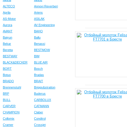
Alpina
Alpine
ALTECO
Annovi Reverberi
Aprila
Ariens
AS-Motor
ASILAK
Aurora
AV Engineering
AVANT
BAHO
Baiyun
Ballu
Bekar
Benassi
Beretta
BESTMOW
BESTWAY
BIM
BLACK&DECKER
BLUE AIR
BORT
Bosch
Botuo
Bradas
BRADO
BRAIT
Brennenstuhl
Briggs&stratton
BRP
Buderus
BULL
CARBOLUX
CARVER
CATMANN
CHAMPION
Claber
Collomix
Condtrol
Cramer
Crossjet