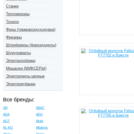
Станки
Тепловизоры
Точило
Фены (термовоздуходувка)
Фрезеры
Штроборезы (бороздоделы)
Шуруповерты
Электролобзики
Мешалки (МИКСЕРЫ)
Электропилы цепные
Электрорубанки
Все бренды:
3M
ABAC
ADA
AEG
AGT
Akita
AL-KO
Albatros