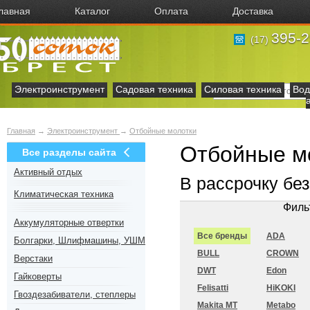
лавная
Каталог
Оплата
Доставка
395-2
(17)
Электроинструмент
Садовая техника
Силовая техника
Вод
Главная
→
Электроинструмент
→
Отбойные молотки
Отбойные мо
Все разделы сайта
Активный отдых
В рассрочку бе
Климатическая техника
Филь
Аккумуляторные отвертки
Все бренды
ADA
Болгарки, Шлифмашины, УШМ
BULL
CROWN
Верстаки
DWT
Edon
Гайковерты
Felisatti
HiKOKI
Гвоздезабиватели, степлеры
Makita MT
Metabo