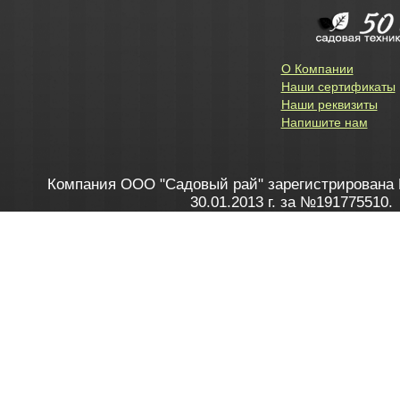
О Компании
Наши сертификаты
Наши реквизиты
Напишите нам
Компания ООО "Садовый рай" зарегистрирована 
30.01.2013 г. за №191775510.
Зарегистрирован в Торговом реестре 28.02.2013 г. 
Как это работает
до 20:00 пн-пт, с 10:00 до 16:00 
1. Заказываю товар
2. Полу
в Контакт центре
Заби
8 801 100 45 46
Мне 
Бела
e-mail
skype
Посмо
На сайте через корзину
Online-консультант