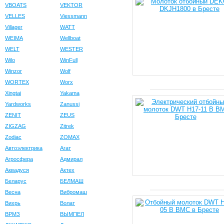
VBOATS
VEKTOR
VELLES
Viessmann
Villager
WATT
WEIMA
Wellboat
WELT
WESTER
Wilo
WinFull
Winzor
Wolf
WORTEX
Worx
Xingtai
Yakama
Yardworks
Zanussi
ZENIT
ZEUS
ZIGZAG
Zitrek
Zodiac
ZOMAX
Автоэлектрика
Агат
Агросфера
Адмирал
Аквадуся
Актех
Беларус
БЕЛМАШ
Весна
Вибромаш
Вихрь
Волат
ВРМЗ
ВЫМПЕЛ