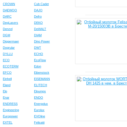
CROWN
Cub Cadet
DAEWOO
DAJO
DARC
Defro
DegLasers
DEKO
Denzel
DeWALT
DGM
DIAM
Diggermaer
Dino Power
Dogrular
DWT
DYLLU
ECHO
ECO
EcoFlow
ECOTERM
Edon
EFCO
Eibenstock
Einhell
EISEMANN
Eland
ELITECH
Elp
Elpumps
Enar
ENDO
ENDRESS
Energolux
Engineering
Eurolux
Europower
EVOline
EXTEL
Felisatti