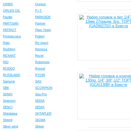
ORBIS
Oregon
ORLEN OIL
P.I.T.
Paclite
PARKSIDE
PARTISAN
Partner
PATRIOT
Plast Team
Portotecnica
Pubert
Rato
Re-spect
RedVerg
Remeza
REXANT
Rezer
RID
Robomow
RODEO
Rossel
RUSSLAND
RYOBI
Samurai
SAS
SBK
SCORPION
SDMO
Sea-Pro
Seanovo
SEDIA
SENCI
SENIX
Shindaiwa
SHTAPLER
Shtenli
SIGMA
Silver wing
Skiper