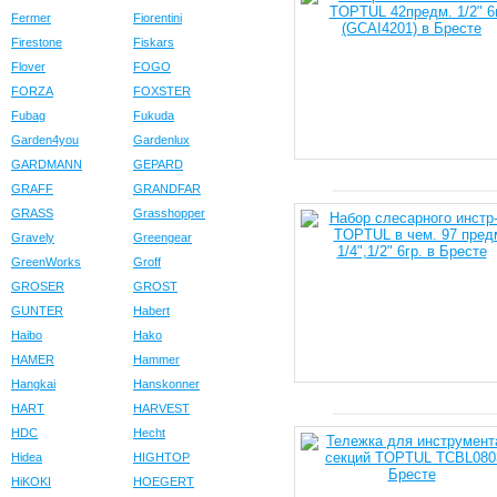
Fermer
Fiorentini
Firestone
Fiskars
Flover
FOGO
FORZA
FOXSTER
Fubag
Fukuda
Garden4you
Gardenlux
GARDMANN
GEPARD
GRAFF
GRANDFAR
GRASS
Grasshopper
Gravely
Greengear
GreenWorks
Groff
GROSER
GROST
GUNTER
Habert
Haibo
Hako
HAMER
Hammer
Hangkai
Hanskonner
HART
HARVEST
HDC
Hecht
Hidea
HIGHTOP
HiKOKI
HOEGERT