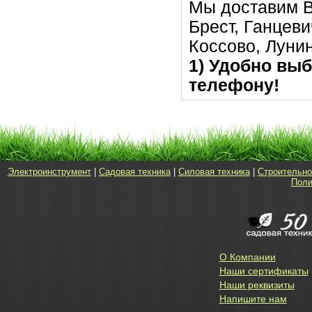
Мы доставим В
Брест, Ганцеви
Коссово, Луни
1) Удобно выб
телефону!
Электроинструмент
|
Садовая техника
|
Силовая техника
|
Строительно
Поли
О Компании
Наши сертификаты
Наши реквизиты
Напишите нам