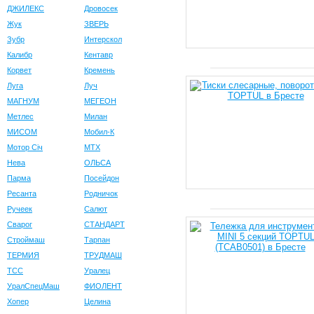
ДЖИЛЕКС
Дровосек
Жук
ЗВЕРЬ
Зубр
Интерскол
Калибр
Кентавр
Корвет
Кремень
Луга
Луч
МАГНУМ
МЕГЕОН
Метлес
Милан
МИСОМ
Мобил-К
Мотор Сiч
МТХ
Нева
ОЛЬСА
Парма
Посейдон
Ресанта
Родничок
Ручеек
Салют
Сварог
СТАНДАРТ
Строймаш
Тарпан
ТЕРМИЯ
ТРУДМАШ
ТСС
Уралец
УралСпецМаш
ФИОЛЕНТ
Хопер
Целина