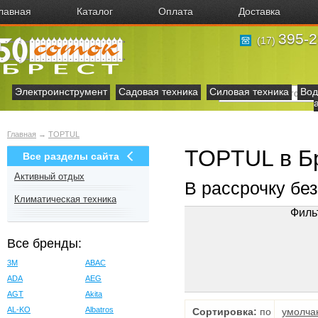
лавная
Каталог
Оплата
Доставка
395-2
(17)
Электроинструмент
Садовая техника
Силовая техника
Вод
Главная
→
TOPTUL
TOPTUL в Б
Все разделы сайта
Активный отдых
В рассрочку бе
Климатическая техника
Филь
Все бренды:
3M
ABAC
ADA
AEG
AGT
Akita
AL-KO
Albatros
Сортировка:
по
умолча