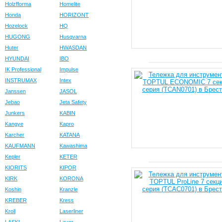
Holzfforma
Homelite
Honda
HORIZONT
Hozelock
HQ
HUGONG
Husqvarna
Huter
HWASDAN
HYUNDAI
IBO
IK Professional
Impulse
INSTRUMAX
Intex
Janssen
JASOL
Jebao
Jeta Safety
Junkers
KABIN
Kangye
Kapro
Karcher
KATANA
KAUFMANN
Kawashima
Kepler
KETER
KIORITS
KIPOR
KIRK
KORONA
Koshin
Kranzle
KREBER
Kress
Kroll
Laserliner