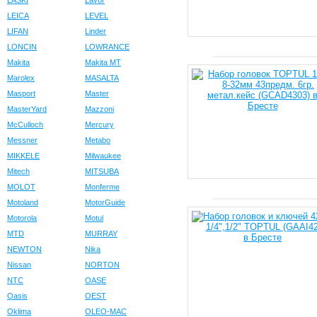
LASKI
Lavor
LEICA
LEVEL
LIFAN
Linder
LONCIN
LOWRANCE
Makita
Makita MT
Marolex
MASALTA
Masport
Master
MasterYard
Mazzoni
McCulloch
Mercury
Messner
Metabo
MIKKELE
Milwaukee
Mitech
MITSUBA
MOLOT
Monferme
Motoland
MotorGuide
Motorola
Motul
MTD
MURRAY
NEWTON
Nika
Nissan
NORTON
NTC
OASE
Oasis
OEST
Oklima
OLEO-MAC