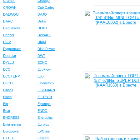
Cramer
Crossjet
CROWN
Cub Cadet
DAEWOO
DAJO
DARC
Defro
DegLasers
DEKO
Denzel
DeWALT
DGM
DIAM
Diggermaer
Dino Power
Dogrular
DWT
DYLLU
ECHO
ECO
EcoFlow
ECOTERM
Edon
EFCO
Eibenstock
Einhell
EISEMANN
Eland
ELITECH
Elp
Elpumps
Enar
ENDO
ENDRESS
Energolux
Engineering
Eurolux
Europower
EVOline
EXTEL
Felisatti