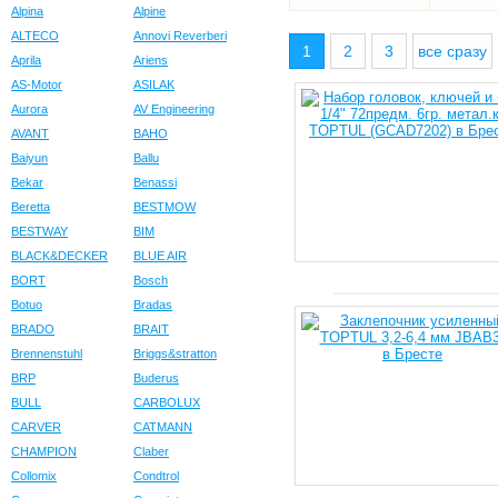
Alpina
Alpine
ALTECO
Annovi Reverberi
1
2
3
все сразу
Aprila
Ariens
AS-Motor
ASILAK
Aurora
AV Engineering
AVANT
BAHO
Baiyun
Ballu
Bekar
Benassi
Beretta
BESTMOW
BESTWAY
BIM
BLACK&DECKER
BLUE AIR
BORT
Bosch
Botuo
Bradas
BRADO
BRAIT
Brennenstuhl
Briggs&stratton
BRP
Buderus
BULL
CARBOLUX
CARVER
CATMANN
CHAMPION
Claber
Collomix
Condtrol