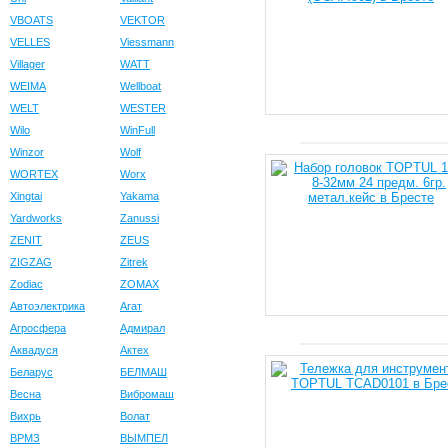
VBOATS
VEKTOR
VELLES
Viessmann
Villager
WATT
WEIMA
Wellboat
WELT
WESTER
Wilo
WinFull
Winzor
Wolf
WORTEX
Worx
Xingtai
Yakama
Yardworks
Zanussi
ZENIT
ZEUS
ZIGZAG
Zitrek
Zodiac
ZOMAX
Автоэлектрика
Агат
Агросфера
Адмирал
Аквадуся
Актех
Беларус
БЕЛМАШ
Весна
Вибромаш
Вихрь
Волат
ВРМЗ
ВЫМПЕЛ