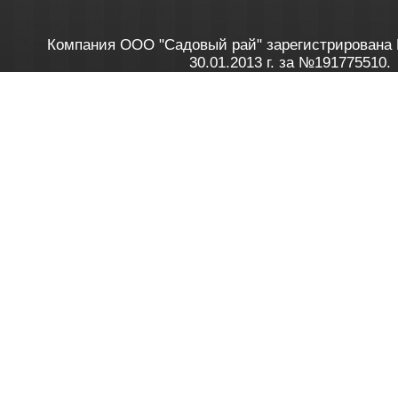
Компания ООО "Садовый рай" зарегистрирована 
30.01.2013 г. за №191775510.
Зарегистрирован в Торговом реестре 28.02.2013 г. 
Как это работает
до 20:00 пн-пт, с 10:00 до 16:00 
1. Заказываю товар
2. Полу
в Контакт центре
Заби
8 801 100 45 46
Мне 
Бела
e-mail
skype
Посмо
На сайте через корзину
Online-консультант