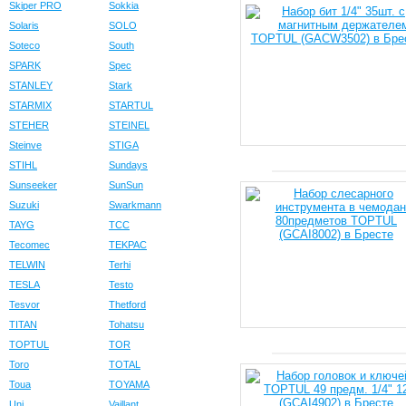
Skiper PRO
Sokkia
Solaris
SOLO
Soteco
South
SPARK
Spec
STANLEY
Stark
STARMIX
STARTUL
STEHER
STEINEL
Steinve
STIGA
STIHL
Sundays
Sunseeker
SunSun
Suzuki
Swarkmann
TAYG
TCC
Tecomec
TEKPAC
TELWIN
Terhi
TESLA
Testo
Tesvor
Thetford
TITAN
Tohatsu
TOPTUL
TOR
Toro
TOTAL
Toua
TOYAMA
Uni
Vaillant