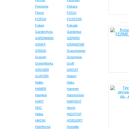
Fermer
Fiorentini
Firestone
Fiskars
Flover
FOGO
FORZA
FOXSTER
Fubag
Fukuda
Garden4you
Gardenlux
GARDMANN
GEPARD
GRAFF
GRANDFAR
GRASS
Grasshopper
Gravely
Greengear
GreenWorks
Groff
GROSER
GROST
GUNTER
Habert
Haibo
Hako
HAMER
Hammer
Hangkai
Hanskonner
HART
HARVEST
HDC
Hecht
Hidea
HIGHTOP
HiKOKI
HOEGERT
Holzfforma
Homelite