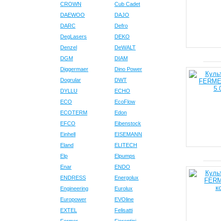
CROWN
Cub Cadet
DAEWOO
DAJO
DARC
Defro
DegLasers
DEKO
Denzel
DeWALT
DGM
DIAM
Diggermaer
Dino Power
Dogrular
DWT
DYLLU
ECHO
ECO
EcoFlow
ECOTERM
Edon
EFCO
Eibenstock
Einhell
EISEMANN
Eland
ELITECH
Elp
Elpumps
Enar
ENDO
ENDRESS
Energolux
Engineering
Eurolux
Europower
EVOline
EXTEL
Felisatti