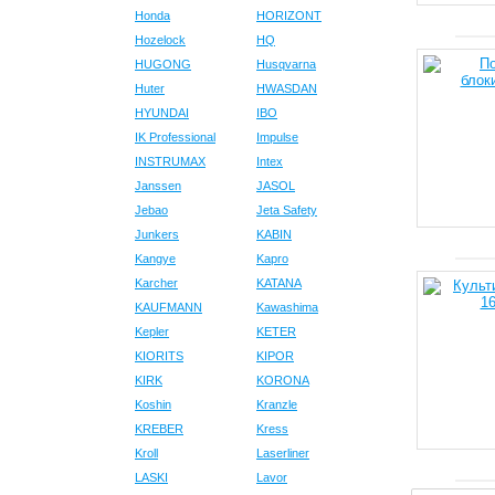
Honda
HORIZONT
Hozelock
HQ
HUGONG
Husqvarna
Huter
HWASDAN
HYUNDAI
IBO
IK Professional
Impulse
INSTRUMAX
Intex
Janssen
JASOL
Jebao
Jeta Safety
Junkers
KABIN
Kangye
Kapro
Karcher
KATANA
KAUFMANN
Kawashima
Kepler
KETER
KIORITS
KIPOR
KIRK
KORONA
Koshin
Kranzle
KREBER
Kress
Kroll
Laserliner
LASKI
Lavor