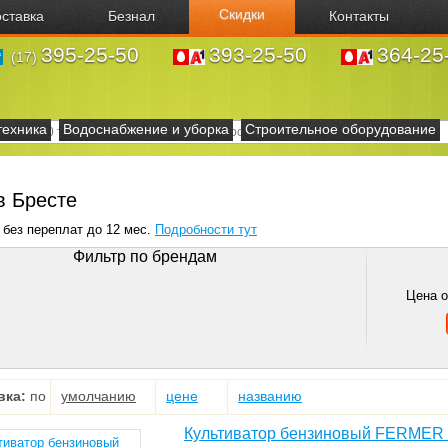
Скидки
ставка
Безнал
Контакты
395-25-50
393-25-50
364-25
(17)
техника
Водоснабжение и уборка
Строительное оборудование
в Бресте
 без переплат до 12 мес.
Подробности тут
Фильтр по брендам
Цена 
вка:
по
умолчанию
цене
названию
Культиватор бензиновый FERMER