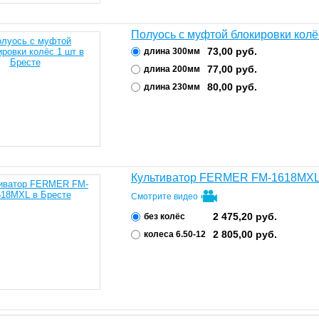
Полуось с муфтой блокировки колё
73,00
руб.
длина 300мм
77,00
руб.
длина 200мм
80,00
руб.
длина 230мм
Культиватор FERMER FM-1618MX
Смотрите видео
2 475,20
руб.
без колёс
2 805,00
руб.
колеса 6.50-12