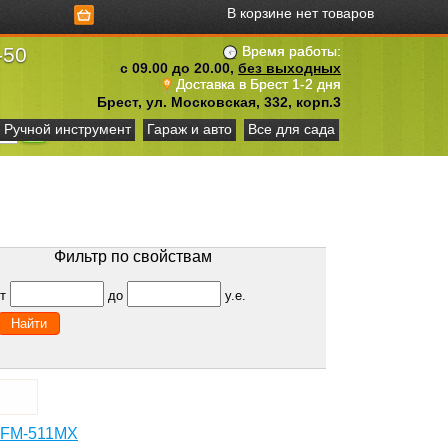
В корзине нет товаров
-50
Время работы:
с 09.00 до 20.00,
без выходных
Доставка в Брест 1-2 дня
Брест, ул. Московская, 332, корп.3
Ручной инструмент
Гараж и авто
Все для сада
Фильтр по свойствам
от
до
у.е.
 FM-511MX