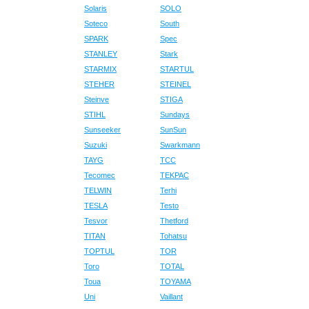
Solaris
SOLO
Soteco
South
SPARK
Spec
STANLEY
Stark
STARMIX
STARTUL
STEHER
STEINEL
Steinve
STIGA
STIHL
Sundays
Sunseeker
SunSun
Suzuki
Swarkmann
TAYG
TCC
Tecomec
TEKPAC
TELWIN
Terhi
TESLA
Testo
Tesvor
Thetford
TITAN
Tohatsu
TOPTUL
TOR
Toro
TOTAL
Toua
TOYAMA
Uni
Vaillant