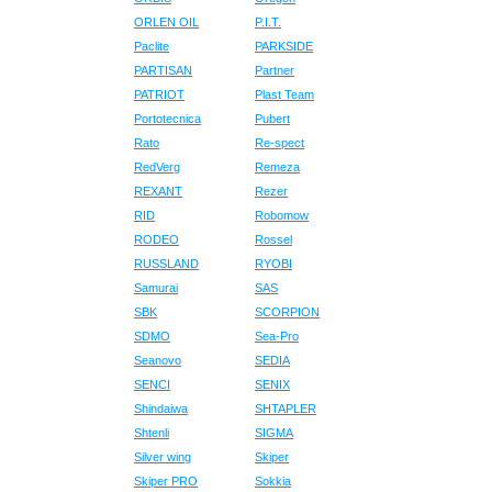
ORLEN OIL
P.I.T.
Paclite
PARKSIDE
PARTISAN
Partner
PATRIOT
Plast Team
Portotecnica
Pubert
Rato
Re-spect
RedVerg
Remeza
REXANT
Rezer
RID
Robomow
RODEO
Rossel
RUSSLAND
RYOBI
Samurai
SAS
SBK
SCORPION
SDMO
Sea-Pro
Seanovo
SEDIA
SENCI
SENIX
Shindaiwa
SHTAPLER
Shtenli
SIGMA
Silver wing
Skiper
Skiper PRO
Sokkia