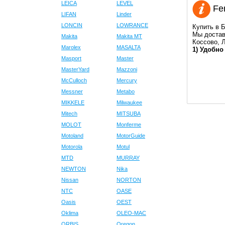
LEICA
LEVEL
Fer
LIFAN
Linder
LONCIN
LOWRANCE
Купить в Б
Мы достав
Makita
Makita MT
Коссово, 
Marolex
MASALTA
1) Удобно
Masport
Master
MasterYard
Mazzoni
McCulloch
Mercury
Messner
Metabo
MIKKELE
Milwaukee
Mitech
MITSUBA
MOLOT
Monferme
Motoland
MotorGuide
Motorola
Motul
MTD
MURRAY
NEWTON
Nika
Nissan
NORTON
NTC
OASE
Oasis
OEST
Oklima
OLEO-MAC
ORBIS
Oregon