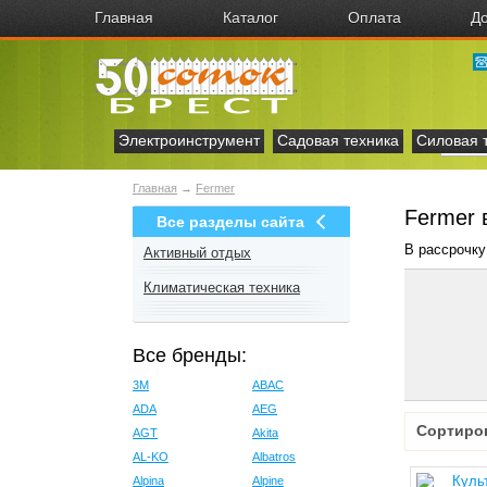
Главная
Каталог
Оплата
До
Электроинструмент
Садовая техника
Силовая 
Главная
→
Fermer
Fermer 
Все разделы сайта
В рассрочку
Активный отдых
Климатическая техника
Все бренды:
3M
ABAC
ADA
AEG
Сортиро
AGT
Akita
AL-KO
Albatros
Alpina
Alpine