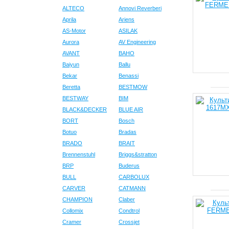
ALTECO
Annovi Reverberi
Aprila
Ariens
AS-Motor
ASILAK
Aurora
AV Engineering
AVANT
BAHO
Baiyun
Ballu
Bekar
Benassi
Beretta
BESTMOW
BESTWAY
BIM
BLACK&DECKER
BLUE AIR
BORT
Bosch
Botuo
Bradas
BRADO
BRAIT
Brennenstuhl
Briggs&stratton
BRP
Buderus
BULL
CARBOLUX
CARVER
CATMANN
CHAMPION
Claber
Collomix
Condtrol
Cramer
Crossjet