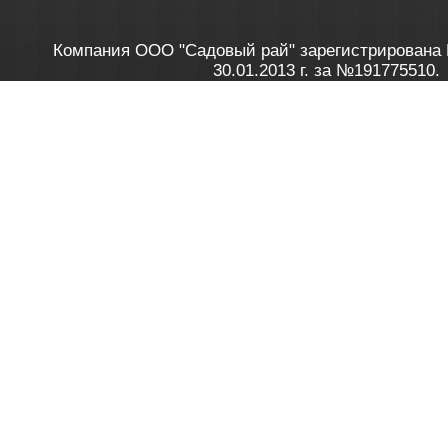
Компания ООО "Садовый рай" зарегистрирована 
30.01.2013 г. за №191775510.
Зарегистрирован в Торговом реестре 28.02.2013 г. 
Как это работает
до 20:00 пн-пт, с 10:00 до 16:00 
1. Заказываю товар
2. Полу
в Контакт центре
Заби
8 801 100 45 46
Мне 
Бела
e-mail
skype
Посмо
На сайте через корзину
Online-консультант