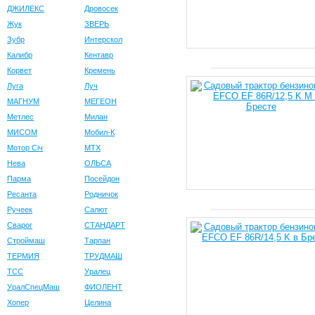
ДЖИЛЕКС
Дровосек
Жук
ЗВЕРЬ
Зубр
Интерскол
Калибр
Кентавр
Корвет
Кремень
Луга
Луч
МАГНУМ
МЕГЕОН
Метлес
Милан
МИСОМ
Мобил-К
Мотор Сiч
МТХ
Нева
ОЛЬСА
Парма
Посейдон
Ресанта
Родничок
Ручеек
Салют
Сварог
СТАНДАРТ
Строймаш
Тарпан
ТЕРМИЯ
ТРУДМАШ
ТСС
Уралец
УралСпецМаш
ФИОЛЕНТ
Хопер
Целина