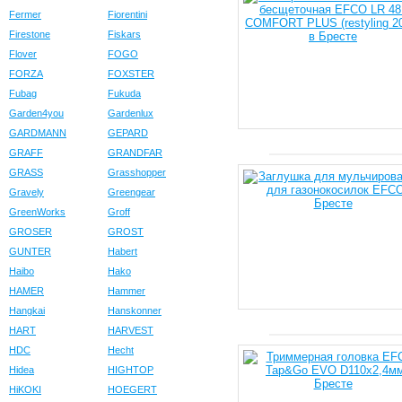
Fermer
Fiorentini
Firestone
Fiskars
Flover
FOGO
FORZA
FOXSTER
Fubag
Fukuda
Garden4you
Gardenlux
GARDMANN
GEPARD
GRAFF
GRANDFAR
GRASS
Grasshopper
Gravely
Greengear
GreenWorks
Groff
GROSER
GROST
GUNTER
Habert
Haibo
Hako
HAMER
Hammer
Hangkai
Hanskonner
HART
HARVEST
HDC
Hecht
Hidea
HIGHTOP
HiKOKI
HOEGERT