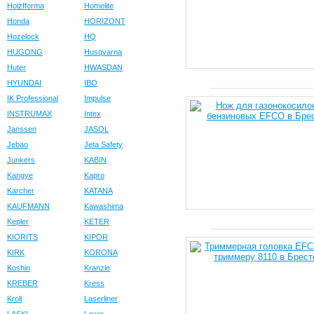
Holzfforma
Homelite
Honda
HORIZONT
Hozelock
HQ
HUGONG
Husqvarna
Huter
HWASDAN
HYUNDAI
IBO
IK Professional
Impulse
INSTRUMAX
Intex
Janssen
JASOL
Jebao
Jeta Safety
Junkers
KABIN
Kangye
Kapro
Karcher
KATANA
KAUFMANN
Kawashima
Kepler
KETER
KIORITS
KIPOR
KIRK
KORONA
Koshin
Kranzle
KREBER
Kress
Kroll
Laserliner