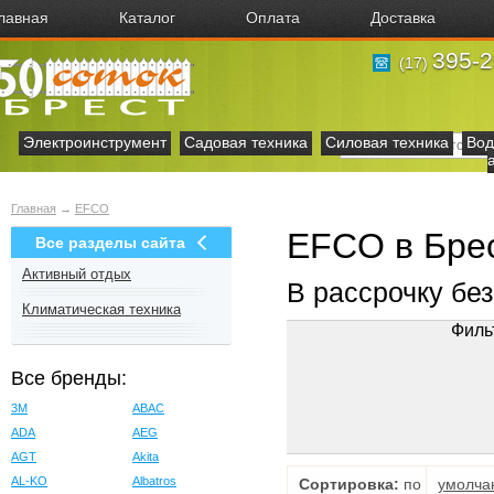
лавная
Каталог
Оплата
Доставка
395-2
(17)
Электроинструмент
Садовая техника
Силовая техника
Вод
Главная
→
EFCO
EFCO в Бре
Все разделы сайта
Активный отдых
В рассрочку бе
Климатическая техника
Филь
Все бренды:
3M
ABAC
ADA
AEG
AGT
Akita
AL-KO
Albatros
Сортировка:
по
умолча