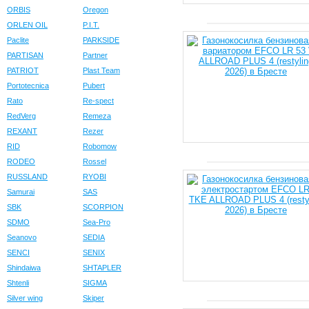
ORBIS
Oregon
ORLEN OIL
P.I.T.
Paclite
PARKSIDE
PARTISAN
Partner
PATRIOT
Plast Team
Portotecnica
Pubert
Rato
Re-spect
RedVerg
Remeza
REXANT
Rezer
RID
Robomow
RODEO
Rossel
RUSSLAND
RYOBI
Samurai
SAS
SBK
SCORPION
SDMO
Sea-Pro
Seanovo
SEDIA
SENCI
SENIX
Shindaiwa
SHTAPLER
Shtenli
SIGMA
Silver wing
Skiper