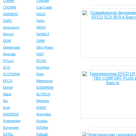
Cramer
Crossjet
CROWN
Cub Cadet
DAEWOO
DAJO
DARC
Defro
DegLasers
DEKO
Denzel
DeWALT
DGM
DIAM
Diggermaer
Dino Power
Dogrular
DWT
DYLLU
ECHO
ECO
EcoFlow
ECOTERM
Edon
EFCO
Eibenstock
Einhell
EISEMANN
Eland
ELITECH
Elp
Elpumps
Enar
ENDO
ENDRESS
Energolux
Engineering
Eurolux
Europower
EVOline
EXTEL
Felisatti