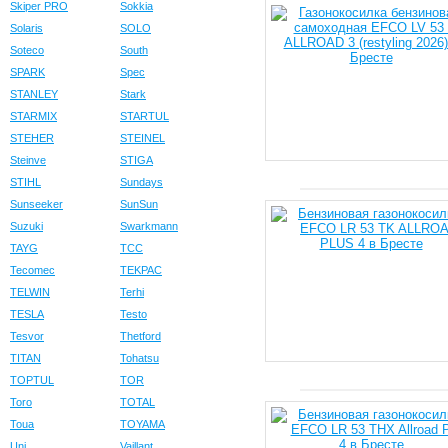
Skiper PRO
Sokkia
Solaris
SOLO
Soteco
South
SPARK
Spec
STANLEY
Stark
STARMIX
STARTUL
STEHER
STEINEL
Steinve
STIGA
STIHL
Sundays
Sunseeker
SunSun
Suzuki
Swarkmann
TAYG
TCC
Tecomec
TEKPAC
TELWIN
Terhi
TESLA
Testo
Tesvor
Thetford
TITAN
Tohatsu
TOPTUL
TOR
Toro
TOTAL
Toua
TOYAMA
Uni
Vaillant