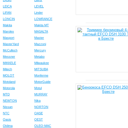
LASKI
Lavor
LEICA
LEVEL
LIFAN
Linder
LONCIN
LOWRANCE
Makita
Makita MT
Marolex
MASALTA
Masport
Master
MasterYard
Mazzoni
McCulloch
Mercury
Messner
Metabo
MIKKELE
Milwaukee
Mitech
MITSUBA
MOLOT
Monferme
Motoland
MotorGuide
Motorola
Motul
MTD
MURRAY
NEWTON
Nika
Nissan
NORTON
NTC
OASE
Oasis
OEST
Oklima
OLEO-MAC