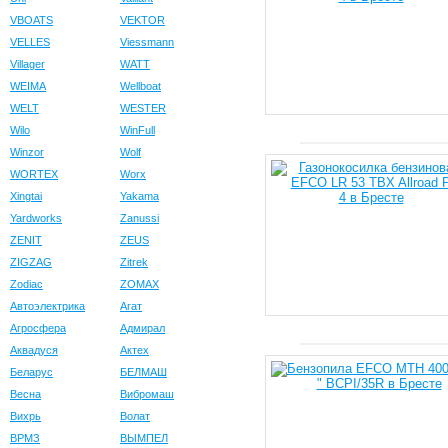
VBOATS
VEKTOR
VELLES
Viessmann
Villager
WATT
WEIMA
Wellboat
WELT
WESTER
Wilo
WinFull
Winzor
Wolf
WORTEX
Worx
Xingtai
Yakama
Yardworks
Zanussi
ZENIT
ZEUS
ZIGZAG
Zitrek
Zodiac
ZOMAX
Автоэлектрика
Агат
Агросфера
Адмирал
Аквадуся
Актех
Беларус
БЕЛМАШ
Весна
Вибромаш
Вихрь
Волат
ВРМЗ
ВЫМПЕЛ