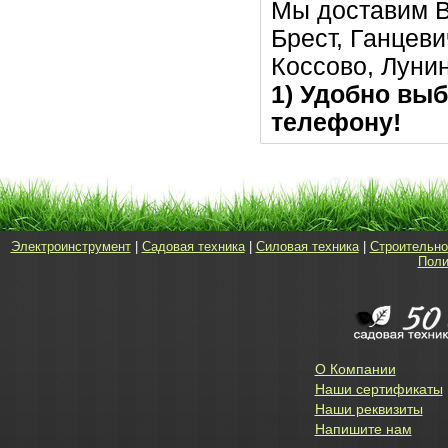
Мы доставим В
Брест, Ганцеви
Коссово, Луни
1) Удобно выб
телефону!
Электроинструмент
|
Садовая техника
|
Силовая техника
|
Строительно
Поли
О Компании
Наши сертификаты
Наши реквизиты
Напишите нам