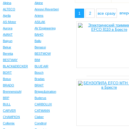
Alpina
Alpine
ALTECO
Annovi Reverberi
впе
1
2
все сразу
Aprila
Ariens
AS-Motor
ASILAK
Aurora
AV Engineering
AVANT
BAHO
Baiyun
Ballu
Bekar
Benassi
Beretta
BESTMOW
BESTWAY
BIM
BLACK&DECKER
BLUE AIR
BORT
Bosch
Botuo
Bradas
BRADO
BRAIT
Brennenstuhl
Briggs&stratton
BRP
Buderus
BULL
CARBOLUX
CARVER
CATMANN
CHAMPION
Claber
Collomix
Condtrol