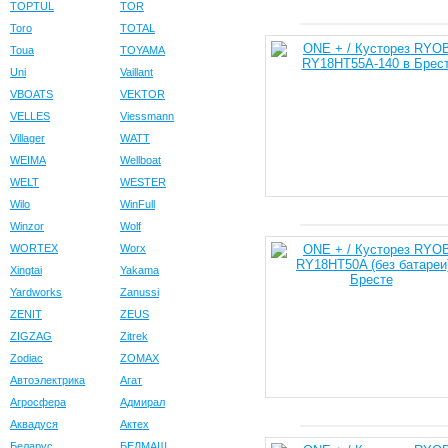
TOPTUL
TOR
Toro
TOTAL
Toua
TOYAMA
Uni
Vaillant
VBOATS
VEKTOR
VELLES
Viessmann
Villager
WATT
WEIMA
Wellboat
WELT
WESTER
Wilo
WinFull
Winzor
Wolf
WORTEX
Worx
Xingtai
Yakama
Yardworks
Zanussi
ZENIT
ZEUS
ZIGZAG
Zitrek
Zodiac
ZOMAX
Автоэлектрика
Агат
Агросфера
Адмирал
Аквадуся
Актех
Беларус
БЕЛМАШ