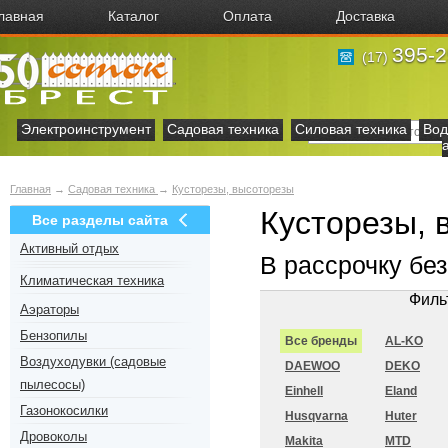
лавная
Каталог
Оплата
Доставка
395-2
(17)
Электроинструмент
Садовая техника
Силовая техника
Вод
Главная
→
Садовая техника
→
Кусторезы, высоторезы
Кусторезы, 
Все разделы сайта
Активный отдых
В рассрочку бе
Климатическая техника
Филь
Аэраторы
Бензопилы
Все бренды
AL-KO
Воздуходувки (садовые
DAEWOO
DEKO
пылесосы)
Einhell
Eland
Газонокосилки
Husqvarna
Huter
Дровоколы
Makita
MTD