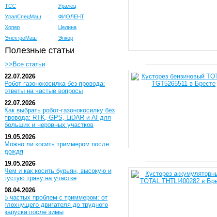
ТСС
Уралец
УралСпецМаш
ФИОЛЕНТ
Хопер
Целина
ЭлектроМаш
Энкор
Полезные статьи
>>Все статьи
22.07.2026
Робот-газонокосилка без провода:
ответы на частые вопросы
22.07.2026
Как выбрать робот-газонокосилку без
провода: RTK, GPS, LiDAR и AI для
больших и неровных участков
19.05.2026
Можно ли косить триммером после
дождя
19.05.2026
Чем и как косить бурьян, высокую и
густую траву на участке
08.04.2026
5 частых проблем с триммером: от
глохнущего двигателя до трудного
запуска после зимы