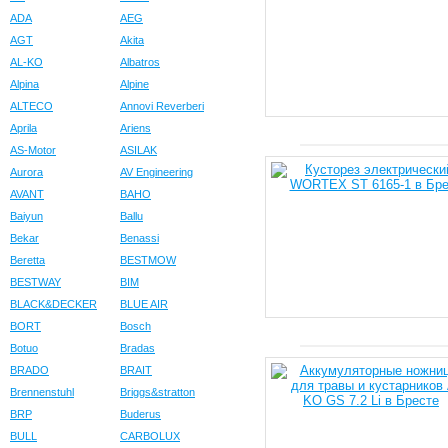
ADA
AEG
AGT
Akita
AL-KO
Albatros
Alpina
Alpine
ALTECO
Annovi Reverberi
Aprila
Ariens
AS-Motor
ASILAK
Aurora
AV Engineering
AVANT
BAHO
Baiyun
Ballu
Bekar
Benassi
Beretta
BESTMOW
BESTWAY
BIM
BLACK&DECKER
BLUE AIR
BORT
Bosch
Botuo
Bradas
BRADO
BRAIT
Brennenstuhl
Briggs&stratton
BRP
Buderus
BULL
CARBOLUX