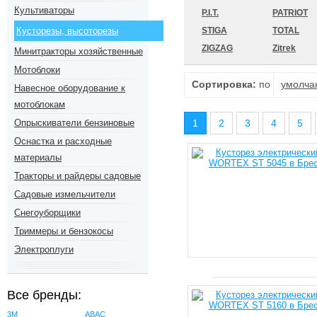
Культиваторы
P.I.T.
PATRIOT
Кусторезы, высоторезы
STIGA
TOTAL
ZIGZAG
Zitrek
Минитракторы хозяйственные
Мотоблоки
Сортировка:
по
умолча
Навесное оборудование к
мотоблокам
Опрыскиватели бензиновые
1
2
3
4
5
Оснастка и расходные
материалы
Тракторы и райдеры садовые
Садовые измельчители
Снегоуборщики
Триммеры и бензокосы
Электроплуги
Все бренды:
3M
ABAC