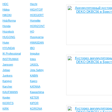
HDC
Hecht
Hidea
HIGHTOP
HiKOKI
HOEGERT
Holzfforma
Homelite
Honda
HORIZONT
Hozelock
HQ
HUGONG
Husqvarna
Huter
HWASDAN
HYUNDAI
IBO
IK Professional
Impulse
INSTRUMAX
Intex
Janssen
JASOL
Jebao
Jeta Safety
Junkers
KABIN
Kangye
Kapro
Karcher
KATANA
KAUFMANN
Kawashima
Kepler
KETER
KIORITS
KIPOR
KIRK
KORONA