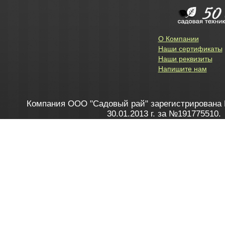
О Компании
Наши сертификаты
Наши реквизиты
Напишите нам
Компания ООО "Садовый рай" зарегистрирована 
30.01.2013 г. за №191775510.
Зарегистрирован в Торговом реестре 28.02.2013 г. 
Как это работает
до 20:00 пн-пт, с 10:00 до 16:00 
1. Заказываю товар
2. Полу
в Контакт центре
Заби
8 801 100 45 46
Мне 
Бела
e-mail
skype
Посмо
На сайте через корзину
Online-консультант