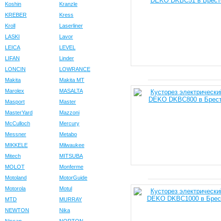
Koshin
Kranzle
KREBER
Kress
Kroll
Laserliner
LASKI
Lavor
LEICA
LEVEL
LIFAN
Linder
LONCIN
LOWRANCE
Makita
Makita MT
Marolex
MASALTA
Masport
Master
MasterYard
Mazzoni
McCulloch
Mercury
Messner
Metabo
MIKKELE
Milwaukee
Mitech
MITSUBA
MOLOT
Monferme
Motoland
MotorGuide
Motorola
Motul
MTD
MURRAY
NEWTON
Nika