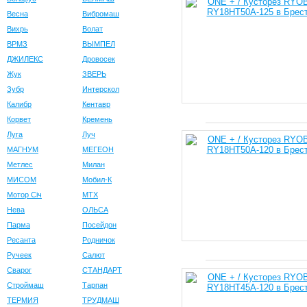
Весна
Вибромаш
Вихрь
Волат
ВРМЗ
ВЫМПЕЛ
ДЖИЛЕКС
Дровосек
Жук
ЗВЕРЬ
Зубр
Интерскол
Калибр
Кентавр
Корвет
Кремень
Луга
Луч
МАГНУМ
МЕГЕОН
Метлес
Милан
МИСОМ
Мобил-К
Мотор Сiч
МТХ
Нева
ОЛЬСА
Парма
Посейдон
Ресанта
Родничок
Ручеек
Салют
Сварог
СТАНДАРТ
Строймаш
Тарпан
ТЕРМИЯ
ТРУДМАШ