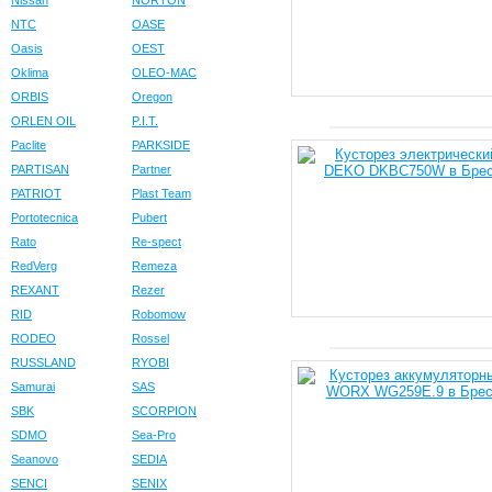
Nissan
NORTON
NTC
OASE
Oasis
OEST
Oklima
OLEO-MAC
ORBIS
Oregon
ORLEN OIL
P.I.T.
Paclite
PARKSIDE
PARTISAN
Partner
PATRIOT
Plast Team
Portotecnica
Pubert
Rato
Re-spect
RedVerg
Remeza
REXANT
Rezer
RID
Robomow
RODEO
Rossel
RUSSLAND
RYOBI
Samurai
SAS
SBK
SCORPION
SDMO
Sea-Pro
Seanovo
SEDIA
SENCI
SENIX