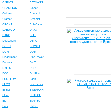
CARVER
CATMANN
CHAMPION
Claber
Collomix
Condtrol
Cramer
Crossjet
CROWN
Cub Cadet
DAEWOO
DAJO
DARC
Defro
DegLasers
DEKO
Denzel
DeWALT
DGM
DIAM
Diggermaer
Dino Power
Dogrular
DWT
DYLLU
ECHO
ECO
EcoFlow
ECOTERM
Edon
EFCO
Eibenstock
Einhell
EISEMANN
Eland
ELITECH
Elp
Elpumps
Enar
ENDO