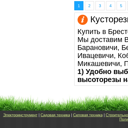
1
2
3
4
5
Кусторез
Купить в Брест
Мы доставим В
Барановичи, Бе
Ивацевичи, Коб
Микашевичи, 
1) Удобно выб
высоторезы н
Электроинструмент
|
Садовая техника
|
Силовая техника
|
Строительно
Поли