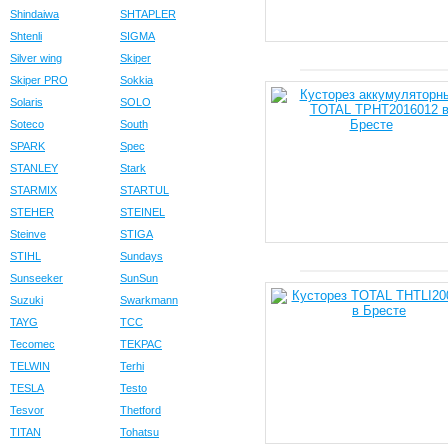
Shindaiwa
SHTAPLER
Shtenli
SIGMA
Silver wing
Skiper
Skiper PRO
Sokkia
Solaris
SOLO
Soteco
South
SPARK
Spec
STANLEY
Stark
STARMIX
STARTUL
STEHER
STEINEL
Steinve
STIGA
STIHL
Sundays
Sunseeker
SunSun
Suzuki
Swarkmann
TAYG
TCC
Tecomec
TEKPAC
TELWIN
Terhi
TESLA
Testo
Tesvor
Thetford
TITAN
Tohatsu