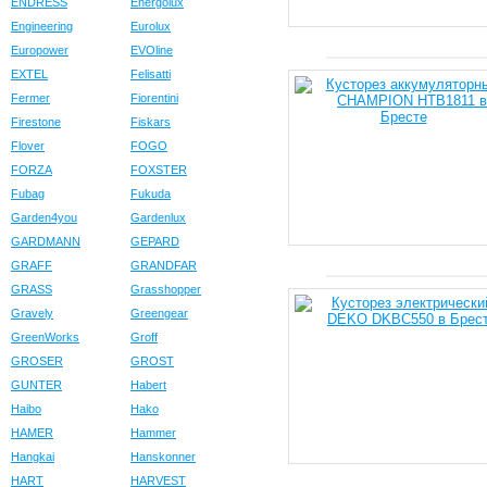
ENDRESS
Energolux
Engineering
Eurolux
Europower
EVOline
EXTEL
Felisatti
Fermer
Fiorentini
Firestone
Fiskars
Flover
FOGO
FORZA
FOXSTER
Fubag
Fukuda
Garden4you
Gardenlux
GARDMANN
GEPARD
GRAFF
GRANDFAR
GRASS
Grasshopper
Gravely
Greengear
GreenWorks
Groff
GROSER
GROST
GUNTER
Habert
Haibo
Hako
HAMER
Hammer
Hangkai
Hanskonner
HART
HARVEST