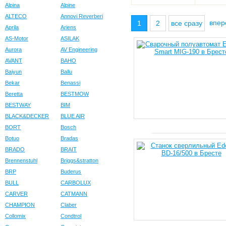
Alpina
Alpine
ALTECO
Annovi Reverberi
впе
1
2
все сразу
Aprila
Ariens
AS-Motor
ASILAK
Aurora
AV Engineering
AVANT
BAHO
Baiyun
Ballu
Bekar
Benassi
Beretta
BESTMOW
BESTWAY
BIM
BLACK&DECKER
BLUE AIR
BORT
Bosch
Botuo
Bradas
BRADO
BRAIT
Brennenstuhl
Briggs&stratton
BRP
Buderus
BULL
CARBOLUX
CARVER
CATMANN
CHAMPION
Claber
Collomix
Condtrol