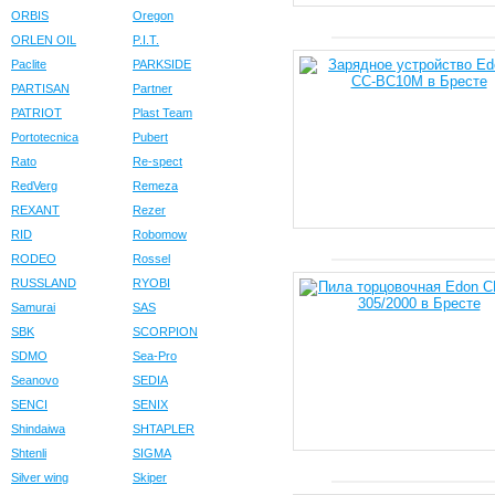
ORBIS
Oregon
ORLEN OIL
P.I.T.
Paclite
PARKSIDE
PARTISAN
Partner
PATRIOT
Plast Team
Portotecnica
Pubert
Rato
Re-spect
RedVerg
Remeza
REXANT
Rezer
RID
Robomow
RODEO
Rossel
RUSSLAND
RYOBI
Samurai
SAS
SBK
SCORPION
SDMO
Sea-Pro
Seanovo
SEDIA
SENCI
SENIX
Shindaiwa
SHTAPLER
Shtenli
SIGMA
Silver wing
Skiper