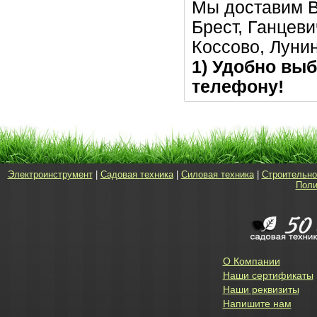
Мы доставим В
Брест, Ганцеви
Коссово, Луни
1) Удобно выб
телефону!
Электроинструмент
|
Садовая техника
|
Силовая техника
|
Строительно
Поли
О Компании
Наши сертификаты
Наши реквизиты
Напишите нам