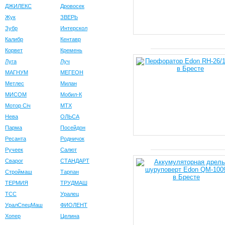
ДЖИЛЕКС
Дровосек
Жук
ЗВЕРЬ
Зубр
Интерскол
Калибр
Кентавр
Корвет
Кремень
Луга
Луч
МАГНУМ
МЕГЕОН
Метлес
Милан
МИСОМ
Мобил-К
Мотор Сiч
МТХ
Нева
ОЛЬСА
Парма
Посейдон
Ресанта
Родничок
Ручеек
Салют
Сварог
СТАНДАРТ
Строймаш
Тарпан
ТЕРМИЯ
ТРУДМАШ
ТСС
Уралец
УралСпецМаш
ФИОЛЕНТ
Хопер
Целина