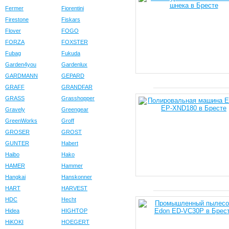
Fermer
Fiorentini
Firestone
Fiskars
Flover
FOGO
FORZA
FOXSTER
Fubag
Fukuda
Garden4you
Gardenlux
GARDMANN
GEPARD
GRAFF
GRANDFAR
GRASS
Grasshopper
Gravely
Greengear
GreenWorks
Groff
GROSER
GROST
GUNTER
Habert
Haibo
Hako
HAMER
Hammer
Hangkai
Hanskonner
HART
HARVEST
HDC
Hecht
Hidea
HIGHTOP
HiKOKI
HOEGERT