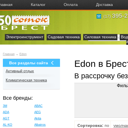
лавная
Каталог
Оплата
Доставка
395-2
(17)
Электроинструмент
Садовая техника
Силовая техника
Вод
Главная
→
Edon
Edon в Брес
Все разделы сайта
Активный отдых
В рассрочку бе
Климатическая техника
Филь
Все бренды:
3M
ABAC
ADA
AEG
AGT
Akita
AL-KO
Albatros
Сортировка:
по
умолча