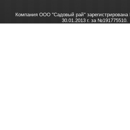
Компания ООО "Садовый рай" зарегистрирована 
30.01.2013 г. за №191775510.
Зарегистрирован в Торговом реестре 28.02.2013 г. 
Как это работает
до 20:00 пн-пт, с 10:00 до 16:00 
1. Заказываю товар
2. Полу
в Контакт центре
Заби
8 801 100 45 46
Мне 
Бела
e-mail
skype
Посмо
На сайте через корзину
Online-консультант