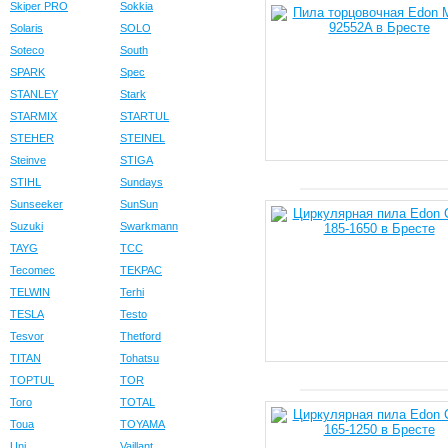
Skiper PRO
Sokkia
Solaris
SOLO
Soteco
South
SPARK
Spec
STANLEY
Stark
STARMIX
STARTUL
STEHER
STEINEL
Steinve
STIGA
STIHL
Sundays
Sunseeker
SunSun
Suzuki
Swarkmann
TAYG
TCC
Tecomec
TEKPAC
TELWIN
Terhi
TESLA
Testo
Tesvor
Thetford
TITAN
Tohatsu
TOPTUL
TOR
Toro
TOTAL
Toua
TOYAMA
Uni
Vaillant