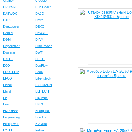
Cramer
Crossjet
CROWN
Cub Cadet
DAEWOO
DAJO
DARC
Defro
DegLasers
DEKO
Denzel
DeWALT
DGM
DIAM
Diggermaer
Dino Power
Dogrular
DWT
DYLLU
ECHO
ECO
EcoFlow
ECOTERM
Edon
EFCO
Eibenstock
Einhell
EISEMANN
Eland
ELITECH
Elp
Elpumps
Enar
ENDO
ENDRESS
Energolux
Engineering
Eurolux
Europower
EVOline
EXTEL
Felisatti