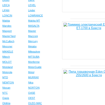
LASKI
Lavor
LEICA
LEVEL
LIFAN
Linder
LONCIN
LOWRANCE
Makita
Makita MT
Marolex
MASALTA
Masport
Master
MasterYard
Mazzoni
McCulloch
Mercury
Messner
Metabo
MIKKELE
Milwaukee
Mitech
MITSUBA
MOLOT
Monferme
Motoland
MotorGuide
Motorola
Motul
MTD
MURRAY
NEWTON
Nika
Nissan
NORTON
NTC
OASE
Oasis
OEST
Oklima
OLEO-MAC