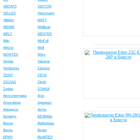
VBOATS
VEKTOR
VELLES
Viessmann
Villager
WATT
WEIMA
Wellboat
WELT
WESTER
Wilo
WinFull
Winzor
Wolf
WORTEX
Worx
Xingtai
Yakama
Yardworks
Zanussi
ZENIT
ZEUS
ZIGZAG
Zitrek
Zodiac
ZOMAX
Автоэлектрика
Агат
Агросфера
Адмирал
Аквадуся
Актех
Беларус
БЕЛМАШ
Весна
Вибромаш
Вихрь
Волат
ВРМЗ
ВЫМПЕЛ