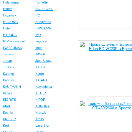
Holzfforma
Homelite
Honda
HORIZONT
Hozelock
HQ
HUGONG
Husqvarna
Huter
HWASDAN
HYUNDAI
IBO
IK Professional
Impulse
INSTRUMAX
Intex
Janssen
JASOL
Jebao
Jeta Safety
Junkers
KABIN
Kangye
Kapro
Karcher
KATANA
KAUFMANN
Kawashima
Kepler
KETER
KIORITS
KIPOR
KIRK
KORONA
Koshin
Kranzle
KREBER
Kress
Kroll
Laserliner