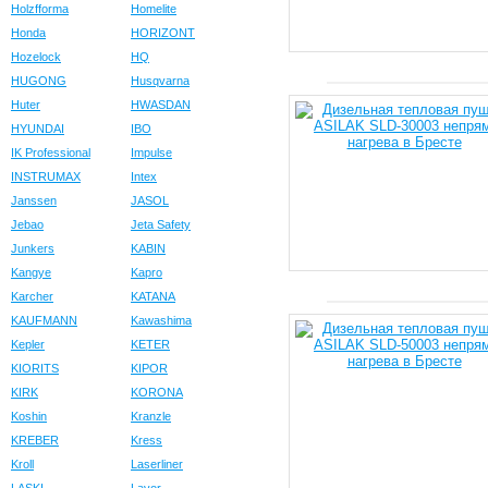
Holzfforma
Homelite
Honda
HORIZONT
Hozelock
HQ
HUGONG
Husqvarna
Huter
HWASDAN
HYUNDAI
IBO
IK Professional
Impulse
INSTRUMAX
Intex
Janssen
JASOL
Jebao
Jeta Safety
Junkers
KABIN
Kangye
Kapro
Karcher
KATANA
KAUFMANN
Kawashima
Kepler
KETER
KIORITS
KIPOR
KIRK
KORONA
Koshin
Kranzle
KREBER
Kress
Kroll
Laserliner