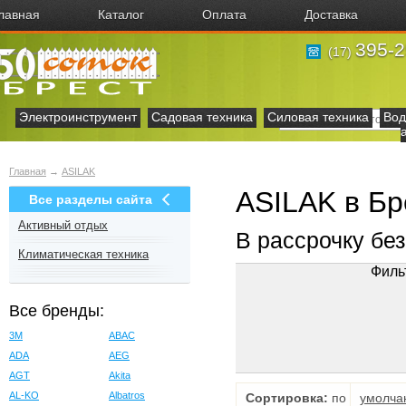
лавная
Каталог
Оплата
Доставка
395-2
(17)
Электроинструмент
Садовая техника
Силовая техника
Вод
Главная
→
ASILAK
ASILAK в Бр
Все разделы сайта
Активный отдых
В рассрочку бе
Климатическая техника
Филь
Все бренды:
3M
ABAC
ADA
AEG
AGT
Akita
AL-KO
Albatros
Сортировка:
по
умолча