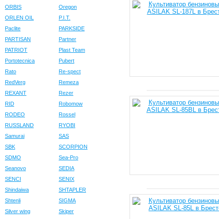
ORBIS
Oregon
ORLEN OIL
P.I.T.
Paclite
PARKSIDE
PARTISAN
Partner
PATRIOT
Plast Team
Portotecnica
Pubert
Rato
Re-spect
RedVerg
Remeza
REXANT
Rezer
RID
Robomow
RODEO
Rossel
RUSSLAND
RYOBI
Samurai
SAS
SBK
SCORPION
SDMO
Sea-Pro
Seanovo
SEDIA
SENCI
SENIX
Shindaiwa
SHTAPLER
Shtenli
SIGMA
Silver wing
Skiper