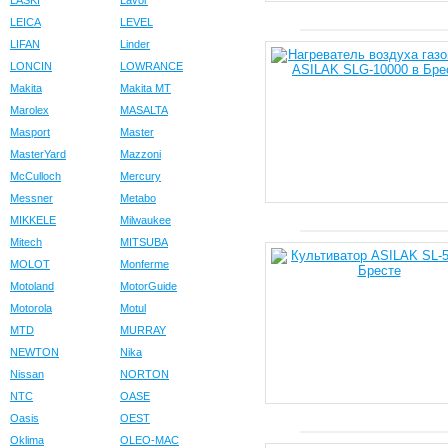
LASKI
Lavor
LEICA
LEVEL
LIFAN
Linder
LONCIN
LOWRANCE
Makita
Makita MT
Marolex
MASALTA
Masport
Master
MasterYard
Mazzoni
McCulloch
Mercury
Messner
Metabo
MIKKELE
Milwaukee
Mitech
MITSUBA
MOLOT
Monferme
Motoland
MotorGuide
Motorola
Motul
MTD
MURRAY
NEWTON
Nika
Nissan
NORTON
NTC
OASE
Oasis
OEST
Oklima
OLEO-MAC