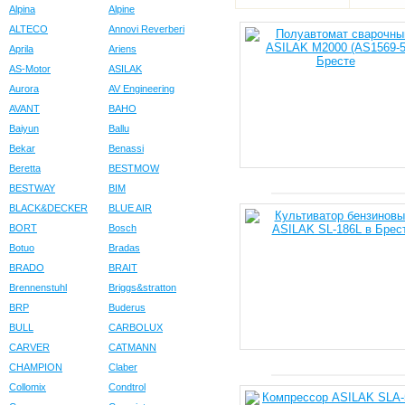
Alpina
Alpine
ALTECO
Annovi Reverberi
Aprila
Ariens
AS-Motor
ASILAK
Aurora
AV Engineering
AVANT
BAHO
Baiyun
Ballu
Bekar
Benassi
Beretta
BESTMOW
BESTWAY
BIM
BLACK&DECKER
BLUE AIR
BORT
Bosch
Botuo
Bradas
BRADO
BRAIT
Brennenstuhl
Briggs&stratton
BRP
Buderus
BULL
CARBOLUX
CARVER
CATMANN
CHAMPION
Claber
Collomix
Condtrol