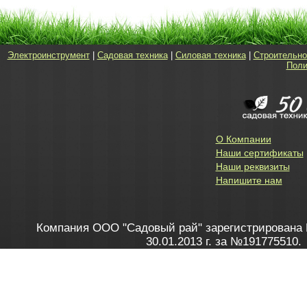
Электроинструмент
|
Садовая техника
|
Силовая техника
|
Строительно
Поли
О Компании
Наши сертификаты
Наши реквизиты
Напишите нам
Компания ООО "Садовый рай" зарегистрирована 
30.01.2013 г. за №191775510.
Зарегистрирован в Торговом реестре 28.02.2013 г. 
Как это работает
до 20:00 пн-пт, с 10:00 до 16:00 
1. Заказываю товар
2. Полу
в Контакт центре
Заби