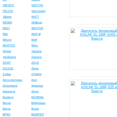
VBOATS
VEKTOR
VELLES
Viessmann
Villager
WATT
WEIMA
Wellboat
WELT
WESTER
Wilo
WinFull
Winzor
Wolf
WORTEX
Worx
Xingtai
Yakama
Yardworks
Zanussi
ZENIT
ZEUS
ZIGZAG
Zitrek
Zodiac
ZOMAX
Автоэлектрика
Агат
Агросфера
Адмирал
Аквадуся
Актех
Беларус
БЕЛМАШ
Весна
Вибромаш
Вихрь
Волат
ВРМЗ
ВЫМПЕЛ