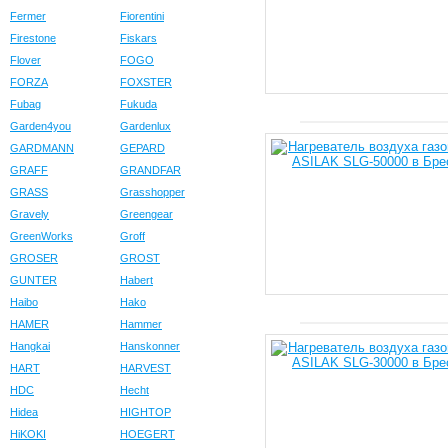
Fermer
Fiorentini
Firestone
Fiskars
Flover
FOGO
FORZA
FOXSTER
Fubag
Fukuda
Garden4you
Gardenlux
GARDMANN
GEPARD
GRAFF
GRANDFAR
GRASS
Grasshopper
Gravely
Greengear
GreenWorks
Groff
GROSER
GROST
GUNTER
Habert
Haibo
Hako
HAMER
Hammer
Hangkai
Hanskonner
HART
HARVEST
HDC
Hecht
Hidea
HIGHTOP
HiKOKI
HOEGERT