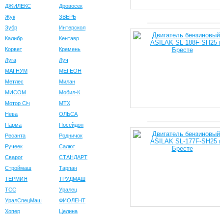
ДЖИЛЕКС
Дровосек
Жук
ЗВЕРЬ
Зубр
Интерскол
Калибр
Кентавр
Корвет
Кремень
Луга
Луч
МАГНУМ
МЕГЕОН
Метлес
Милан
МИСОМ
Мобил-К
Мотор Сiч
МТХ
Нева
ОЛЬСА
Парма
Посейдон
Ресанта
Родничок
Ручеек
Салют
Сварог
СТАНДАРТ
Строймаш
Тарпан
ТЕРМИЯ
ТРУДМАШ
ТСС
Уралец
УралСпецМаш
ФИОЛЕНТ
Хопер
Целина