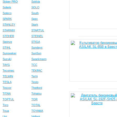
Skiper PRO
Sokkia
Solaris
SOLO
Soteco
South
SPARK
Spec
STANLEY
Stark
STARMIX
STARTUL
STEHER
STEINEL
Steinve
STIGA
STIHL
Sundays
Sunseeker
SunSun
Suzuki
Swarkmann
TAYG
TCC
Tecomec
TEKPAC
TELWIN
Terhi
TESLA
Testo
Tesvor
Thetford
TITAN
Tohatsu
TOPTUL
TOR
Toro
TOTAL
Toua
TOYAMA
Uni
Vaillant