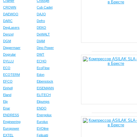
Cramer
Crossjet
CROWN
Cub Cadet
DAEWOO
DAJO
DARC
Defro
DegLasers
DEKO
Denzel
DeWALT
DGM
DIAM
Diggermaer
Dino Power
Dogrular
DWT
DYLLU
ECHO
ECO
EcoFlow
ECOTERM
Edon
EFCO
Eibenstock
Einhell
EISEMANN
Eland
ELITECH
Elp
Elpumps
Enar
ENDO
ENDRESS
Energolux
Engineering
Eurolux
Europower
EVOline
EXTEL
Felisatti