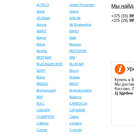
ALTECO
Annovi Reverberi
Мы найд
Aprila
Ariens
+375 (33)
39
AS-Motor
ASILAK
+375 (29)
39
Aurora
AV Engineering
AVANT
BAHO
Baiyun
Ballu
Bekar
Benassi
Beretta
BESTMOW
BESTWAY
BIM
BLACK&DECKER
BLUE AIR
Ура
BORT
Bosch
Botuo
Bradas
Купить в Б
BRADO
BRAIT
Мы достав
Коссово, 
Brennenstuhl
Briggs&stratton
1) Удобно
BRP
Buderus
BULL
CARBOLUX
CARVER
CATMANN
CHAMPION
Claber
Collomix
Condtrol
Cramer
Crossjet