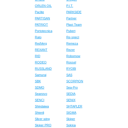
ORLEN OIL
P.I.T.
Paclite
PARKSIDE
PARTISAN
Partner
PATRIOT
Plast Team
Portotecnica
Pubert
Rato
Re-spect
RedVerg
Remeza
REXANT
Rezer
RID
Robomow
RODEO
Rossel
RUSSLAND
RYOBI
Samurai
SAS
SBK
SCORPION
SDMO
Sea-Pro
Seanovo
SEDIA
SENCI
SENIX
Shindaiwa
SHTAPLER
Shtenli
SIGMA
Silver wing
Skiper
Skiper PRO
Sokkia