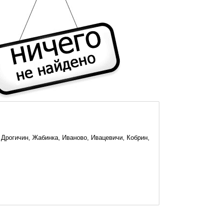
 Дрогичин, Жабинка, Иваново, Ивацевичи, Кобрин,