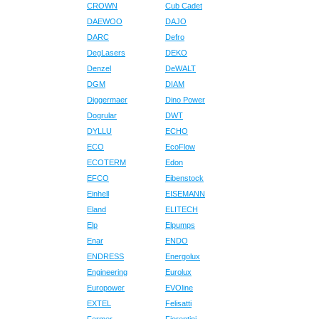
CROWN
Cub Cadet
DAEWOO
DAJO
DARC
Defro
DegLasers
DEKO
Denzel
DeWALT
DGM
DIAM
Diggermaer
Dino Power
Dogrular
DWT
DYLLU
ECHO
ECO
EcoFlow
ECOTERM
Edon
EFCO
Eibenstock
Einhell
EISEMANN
Eland
ELITECH
Elp
Elpumps
Enar
ENDO
ENDRESS
Energolux
Engineering
Eurolux
Europower
EVOline
EXTEL
Felisatti