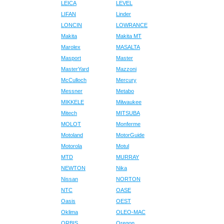
LEICA
LEVEL
LIFAN
Linder
LONCIN
LOWRANCE
Makita
Makita MT
Marolex
MASALTA
Masport
Master
MasterYard
Mazzoni
McCulloch
Mercury
Messner
Metabo
MIKKELE
Milwaukee
Mitech
MITSUBA
MOLOT
Monferme
Motoland
MotorGuide
Motorola
Motul
MTD
MURRAY
NEWTON
Nika
Nissan
NORTON
NTC
OASE
Oasis
OEST
Oklima
OLEO-MAC
ORBIS
Oregon