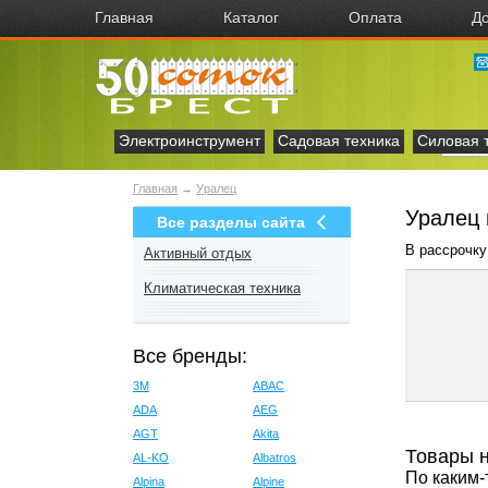
Главная
Каталог
Оплата
До
Электроинструмент
Садовая техника
Силовая 
Главная
→
Уралец
Уралец 
Все разделы сайта
В рассрочку
Активный отдых
Климатическая техника
Все бренды:
3M
ABAC
ADA
AEG
AGT
Akita
Товары 
AL-KO
Albatros
По каким-
Alpina
Alpine