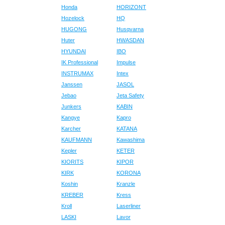
Honda
HORIZONT
Hozelock
HQ
HUGONG
Husqvarna
Huter
HWASDAN
HYUNDAI
IBO
IK Professional
Impulse
INSTRUMAX
Intex
Janssen
JASOL
Jebao
Jeta Safety
Junkers
KABIN
Kangye
Kapro
Karcher
KATANA
KAUFMANN
Kawashima
Kepler
KETER
KIORITS
KIPOR
KIRK
KORONA
Koshin
Kranzle
KREBER
Kress
Kroll
Laserliner
LASKI
Lavor