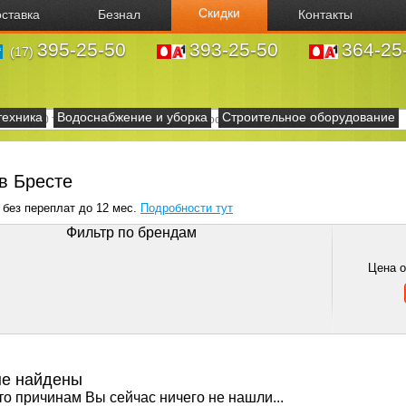
Скидки
ставка
Безнал
Контакты
395-25-50
393-25-50
364-25
(17)
техника
Водоснабжение и уборка
Строительное оборудование
в Бресте
 без переплат до 12 мес.
Подробности тут
Фильтр по брендам
Цена 
не найдены
то причинам Вы сейчас ничего не нашли...