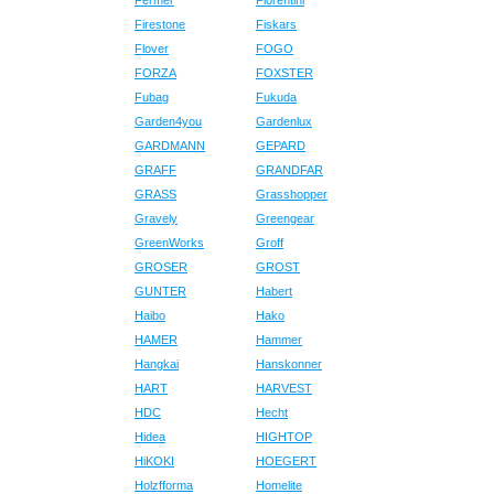
Fermer
Fiorentini
Firestone
Fiskars
Flover
FOGO
FORZA
FOXSTER
Fubag
Fukuda
Garden4you
Gardenlux
GARDMANN
GEPARD
GRAFF
GRANDFAR
GRASS
Grasshopper
Gravely
Greengear
GreenWorks
Groff
GROSER
GROST
GUNTER
Habert
Haibo
Hako
HAMER
Hammer
Hangkai
Hanskonner
HART
HARVEST
HDC
Hecht
Hidea
HIGHTOP
HiKOKI
HOEGERT
Holzfforma
Homelite