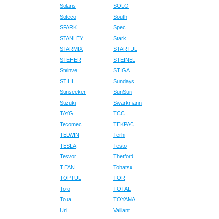
Solaris
SOLO
Soteco
South
SPARK
Spec
STANLEY
Stark
STARMIX
STARTUL
STEHER
STEINEL
Steinve
STIGA
STIHL
Sundays
Sunseeker
SunSun
Suzuki
Swarkmann
TAYG
TCC
Tecomec
TEKPAC
TELWIN
Terhi
TESLA
Testo
Tesvor
Thetford
TITAN
Tohatsu
TOPTUL
TOR
Toro
TOTAL
Toua
TOYAMA
Uni
Vaillant