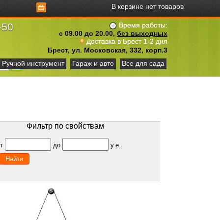
В корзине нет товаров
-50
Время работы:
с 09.00 до 20.00,
без выходных
Доставка в Брест 1-2 дня
Брест, ул. Московская, 332, корп.3
Ручной инструмент
Гараж и авто
Все для сада
Фильтр по свойствам
от
до
у.е.