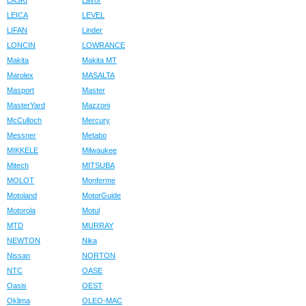
LASKI
Lavor
LEICA
LEVEL
LIFAN
Linder
LONCIN
LOWRANCE
Makita
Makita MT
Marolex
MASALTA
Masport
Master
MasterYard
Mazzoni
McCulloch
Mercury
Messner
Metabo
MIKKELE
Milwaukee
Mitech
MITSUBA
MOLOT
Monferme
Motoland
MotorGuide
Motorola
Motul
MTD
MURRAY
NEWTON
Nika
Nissan
NORTON
NTC
OASE
Oasis
OEST
Oklima
OLEO-MAC