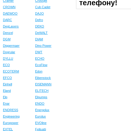
телефону!
Cramer
Crossjet
CROWN
Cub Cadet
DAEWOO
DAJO
DARC
Defro
DegLasers
DEKO
Denzel
DeWALT
DGM
DIAM
Diggermaer
Dino Power
Dogrular
DWT
DYLLU
ECHO
ECO
EcoFlow
ECOTERM
Edon
EFCO
Eibenstock
Einhell
EISEMANN
Eland
ELITECH
Elp
Elpumps
Enar
ENDO
ENDRESS
Energolux
Engineering
Eurolux
Europower
EVOline
EXTEL
Felisatti