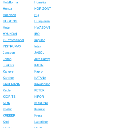
Holzfforma
Homelite
Honda
HORIZONT
Hozelock
HQ
HUGONG
Husqvarna
Huter
HWASDAN
HYUNDAI
IBO
IK Professional
Impulse
INSTRUMAX
Intex
Janssen
JASOL
Jebao
Jeta Safety
Junkers
KABIN
Kangye
Kapro
Karcher
KATANA
KAUFMANN
Kawashima
Kepler
KETER
KIORITS
KIPOR
KIRK
KORONA
Koshin
Kranzle
KREBER
Kress
Kroll
Laserliner