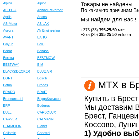
Alpina
Alpine
Товары не найдены
По каким-то причинам Вы
ALTECO
Annovi Reverberi
Aprila
Ariens
Мы найдем для Вас
!
AS-Motor
ASILAK
+375 (33)
395-25-50
мтс
Aurora
AV Engineering
+375 (29)
395-25-50
velcom
AVANT
BAHO
Baiyun
Ballu
Bekar
Benassi
Beretta
BESTMOW
BESTWAY
BIM
BLACK&DECKER
BLUE AIR
BORT
Bosch
МТХ в Бр
Botuo
Bradas
BRADO
BRAIT
Купить в Брест
Brennenstuhl
Briggs&stratton
Мы доставим В
BRP
Buderus
BULL
CARBOLUX
Брест, Ганцеви
CARVER
CATMANN
Коссово, Луни
CHAMPION
Claber
1) Удобно выб
Collomix
Condtrol