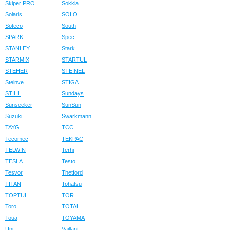
Skiper PRO
Sokkia
Solaris
SOLO
Soteco
South
SPARK
Spec
STANLEY
Stark
STARMIX
STARTUL
STEHER
STEINEL
Steinve
STIGA
STIHL
Sundays
Sunseeker
SunSun
Suzuki
Swarkmann
TAYG
TCC
Tecomec
TEKPAC
TELWIN
Terhi
TESLA
Testo
Tesvor
Thetford
TITAN
Tohatsu
TOPTUL
TOR
Toro
TOTAL
Toua
TOYAMA
Uni
Vaillant