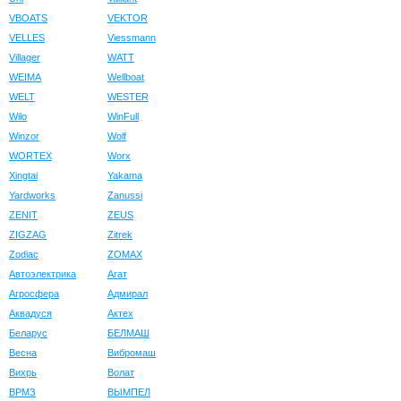
VBOATS
VEKTOR
VELLES
Viessmann
Villager
WATT
WEIMA
Wellboat
WELT
WESTER
Wilo
WinFull
Winzor
Wolf
WORTEX
Worx
Xingtai
Yakama
Yardworks
Zanussi
ZENIT
ZEUS
ZIGZAG
Zitrek
Zodiac
ZOMAX
Автоэлектрика
Агат
Агросфера
Адмирал
Аквадуся
Актех
Беларус
БЕЛМАШ
Весна
Вибромаш
Вихрь
Волат
ВРМЗ
ВЫМПЕЛ