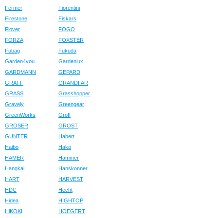
Fermer
Fiorentini
Firestone
Fiskars
Flover
FOGO
FORZA
FOXSTER
Fubag
Fukuda
Garden4you
Gardenlux
GARDMANN
GEPARD
GRAFF
GRANDFAR
GRASS
Grasshopper
Gravely
Greengear
GreenWorks
Groff
GROSER
GROST
GUNTER
Habert
Haibo
Hako
HAMER
Hammer
Hangkai
Hanskonner
HART
HARVEST
HDC
Hecht
Hidea
HIGHTOP
HiKOKI
HOEGERT