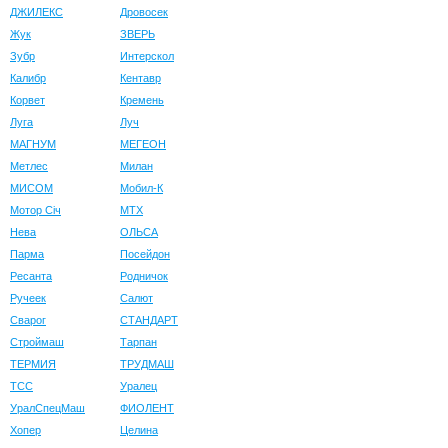
ДЖИЛЕКС
Дровосек
Жук
ЗВЕРЬ
Зубр
Интерскол
Калибр
Кентавр
Корвет
Кремень
Луга
Луч
МАГНУМ
МЕГЕОН
Метлес
Милан
МИСОМ
Мобил-К
Мотор Сiч
МТХ
Нева
ОЛЬСА
Парма
Посейдон
Ресанта
Родничок
Ручеек
Салют
Сварог
СТАНДАРТ
Строймаш
Тарпан
ТЕРМИЯ
ТРУДМАШ
ТСС
Уралец
УралСпецМаш
ФИОЛЕНТ
Хопер
Целина