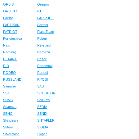
ORBIS
Oregon
ORLEN OIL
P.I.T.
Paclite
PARKSIDE
PARTISAN
Partner
PATRIOT
Plast Team
Portotecnica
Pubert
Rato
Re-spect
RedVerg
Remeza
REXANT
Rezer
RID
Robomow
RODEO
Rossel
RUSSLAND
RYOBI
Samurai
SAS
SBK
SCORPION
SDMO
Sea-Pro
Seanovo
SEDIA
SENCI
SENIX
Shindaiwa
SHTAPLER
Shtenli
SIGMA
Silver wing
Skiper