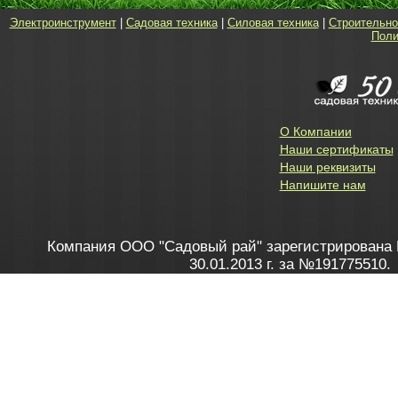
Электроинструмент
|
Садовая техника
|
Силовая техника
|
Строительно
Поли
О Компании
Наши сертификаты
Наши реквизиты
Напишите нам
Компания ООО "Садовый рай" зарегистрирована 
30.01.2013 г. за №191775510.
Зарегистрирован в Торговом реестре 28.02.2013 г. 
Как это работает
до 20:00 пн-пт, с 10:00 до 16:00 
1. Заказываю товар
2. Полу
в Контакт центре
Заби
8 801 100 45 46
Мне 
Бела
e-mail
skype