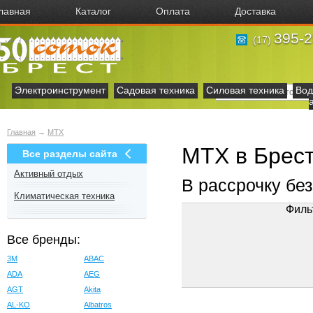
лавная
Каталог
Оплата
Доставка
395-2
(17)
Электроинструмент
Садовая техника
Силовая техника
Вод
Главная
→
МТХ
МТХ в Брес
Все разделы сайта
Активный отдых
В рассрочку бе
Климатическая техника
Филь
Все бренды:
3M
ABAC
ADA
AEG
AGT
Akita
AL-KO
Albatros