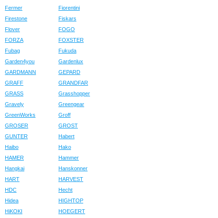
Fermer
Fiorentini
Firestone
Fiskars
Flover
FOGO
FORZA
FOXSTER
Fubag
Fukuda
Garden4you
Gardenlux
GARDMANN
GEPARD
GRAFF
GRANDFAR
GRASS
Grasshopper
Gravely
Greengear
GreenWorks
Groff
GROSER
GROST
GUNTER
Habert
Haibo
Hako
HAMER
Hammer
Hangkai
Hanskonner
HART
HARVEST
HDC
Hecht
Hidea
HIGHTOP
HiKOKI
HOEGERT