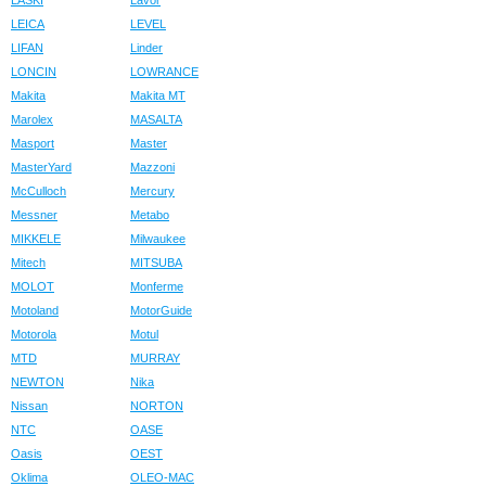
LASKI
Lavor
LEICA
LEVEL
LIFAN
Linder
LONCIN
LOWRANCE
Makita
Makita MT
Marolex
MASALTA
Masport
Master
MasterYard
Mazzoni
McCulloch
Mercury
Messner
Metabo
MIKKELE
Milwaukee
Mitech
MITSUBA
MOLOT
Monferme
Motoland
MotorGuide
Motorola
Motul
MTD
MURRAY
NEWTON
Nika
Nissan
NORTON
NTC
OASE
Oasis
OEST
Oklima
OLEO-MAC