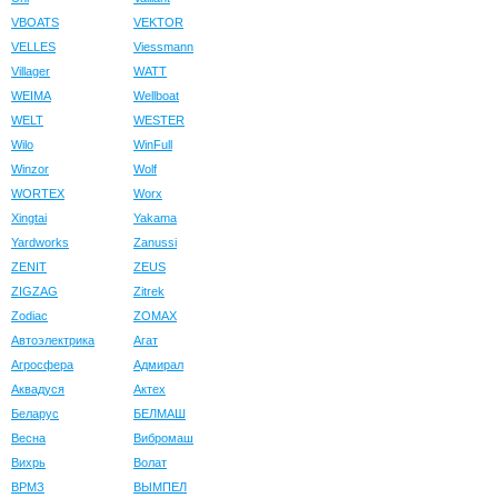
VBOATS
VEKTOR
VELLES
Viessmann
Villager
WATT
WEIMA
Wellboat
WELT
WESTER
Wilo
WinFull
Winzor
Wolf
WORTEX
Worx
Xingtai
Yakama
Yardworks
Zanussi
ZENIT
ZEUS
ZIGZAG
Zitrek
Zodiac
ZOMAX
Автоэлектрика
Агат
Агросфера
Адмирал
Аквадуся
Актех
Беларус
БЕЛМАШ
Весна
Вибромаш
Вихрь
Волат
ВРМЗ
ВЫМПЕЛ