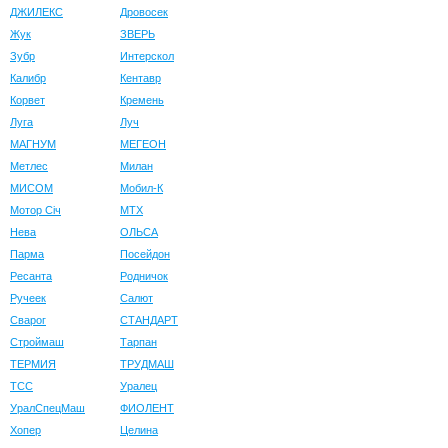
ДЖИЛЕКС
Дровосек
Жук
ЗВЕРЬ
Зубр
Интерскол
Калибр
Кентавр
Корвет
Кремень
Луга
Луч
МАГНУМ
МЕГЕОН
Метлес
Милан
МИСОМ
Мобил-К
Мотор Сiч
МТХ
Нева
ОЛЬСА
Парма
Посейдон
Ресанта
Родничок
Ручеек
Салют
Сварог
СТАНДАРТ
Строймаш
Тарпан
ТЕРМИЯ
ТРУДМАШ
ТСС
Уралец
УралСпецМаш
ФИОЛЕНТ
Хопер
Целина