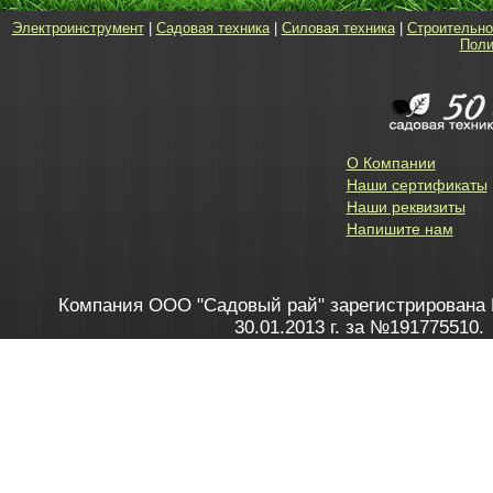
Электроинструмент
|
Садовая техника
|
Силовая техника
|
Строительно
Поли
О Компании
Наши сертификаты
Наши реквизиты
Напишите нам
Компания ООО "Садовый рай" зарегистрирована 
30.01.2013 г. за №191775510.
Зарегистрирован в Торговом реестре 28.02.2013 г. 
Как это работает
до 20:00 пн-пт, с 10:00 до 16:00 
1. Заказываю товар
2. Полу
в Контакт центре
Заби
8 801 100 45 46
Мне 
Бела
e-mail
skype