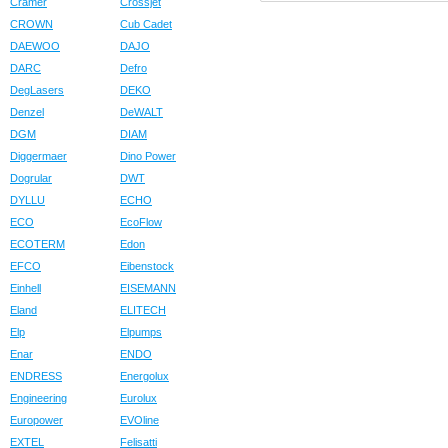
Cramer
Crossjet
CROWN
Cub Cadet
DAEWOO
DAJO
DARC
Defro
DegLasers
DEKO
Denzel
DeWALT
DGM
DIAM
Diggermaer
Dino Power
Dogrular
DWT
DYLLU
ECHO
ECO
EcoFlow
ECOTERM
Edon
EFCO
Eibenstock
Einhell
EISEMANN
Eland
ELITECH
Elp
Elpumps
Enar
ENDO
ENDRESS
Energolux
Engineering
Eurolux
Europower
EVOline
EXTEL
Felisatti