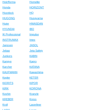
Holzfforma
Homelite
Honda
HORIZONT
Hozelock
HQ
HUGONG
Husqvarna
Huter
HWASDAN
HYUNDAI
IBO
IK Professional
Impulse
INSTRUMAX
Intex
Janssen
JASOL
Jebao
Jeta Safety
Junkers
KABIN
Kangye
Kapro
Karcher
KATANA
KAUFMANN
Kawashima
Kepler
KETER
KIORITS
KIPOR
KIRK
KORONA
Koshin
Kranzle
KREBER
Kress
Kroll
Laserliner