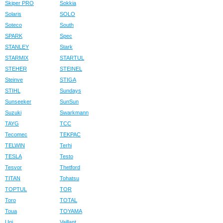
Skiper PRO
Sokkia
Solaris
SOLO
Soteco
South
SPARK
Spec
STANLEY
Stark
STARMIX
STARTUL
STEHER
STEINEL
Steinve
STIGA
STIHL
Sundays
Sunseeker
SunSun
Suzuki
Swarkmann
TAYG
TCC
Tecomec
TEKPAC
TELWIN
Terhi
TESLA
Testo
Tesvor
Thetford
TITAN
Tohatsu
TOPTUL
TOR
Toro
TOTAL
Toua
TOYAMA
Uni
Vaillant