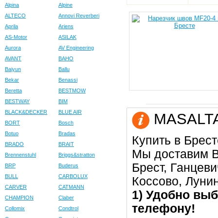
Alpina
Alpine
ALTECO
Annovi Reverberi
Aprila
Ariens
AS-Motor
ASILAK
Aurora
AV Engineering
AVANT
BAHO
Baiyun
Ballu
Bekar
Benassi
Beretta
BESTMOW
BESTWAY
BIM
BLACK&DECKER
BLUE AIR
MASALTA 
BORT
Bosch
Botuo
Bradas
Купить в Брест
BRADO
BRAIT
Мы доставим В
Brennenstuhl
Briggs&stratton
Брест, Ганцеви
BRP
Buderus
BULL
CARBOLUX
Коссово, Луни
CARVER
CATMANN
1) Удобно выб
CHAMPION
Claber
телефону!
Collomix
Condtrol