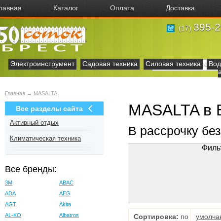
лавная
Каталог
Оплата
Доставка
395-2
(17)
Электроинструмент
Садовая техника
Силовая техника
Вод
Главная
→
MASALTA
MASALTA в 
Все разделы сайта
Активный отдых
В рассрочку бе
Климатическая техника
Филь
Все бренды:
3M
ABAC
ADA
AEG
AGT
Akita
AL-KO
Albatros
Сортировка:
по
умолча