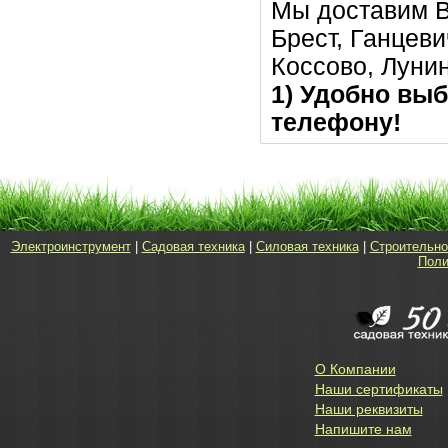
Мы доставим В
Брест, Ганцеви
Коссово, Луни
1) Удобно выб
телефону!
Электроинструмент
|
Садовая техника
|
Силовая техника
|
Строительно
Поли
О Компании
Наши сертификаты
Наши реквизиты
Напишите нам