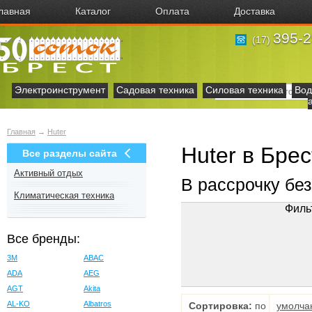
лавная
Каталог
Оплата
Доставка
395-2
(17)
Электроинструмент
Садовая техника
Силовая техника
Вод
Главная
→
Huter
Huter в Бре
Все разделы сайта
Активный отдых
В рассрочку бе
Климатическая техника
Филь
Все бренды:
3M
ABAC
ADA
AEG
AGT
Akita
AL-KO
Albatros
Сортировка:
по
умолча