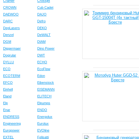
Cramer
Crossjet
CROWN
Cub Cadet
DAEWOO
DAJO
DARC
Defro
DegLasers
DEKO
Denzel
DeWALT
DGM
DIAM
Diggermaer
Dino Power
Dogrular
DWT
DYLLU
ECHO
ECO
EcoFlow
ECOTERM
Edon
EFCO
Eibenstock
Einhell
EISEMANN
Eland
ELITECH
Elp
Elpumps
Enar
ENDO
ENDRESS
Energolux
Engineering
Eurolux
Europower
EVOline
EXTEL
Felisatti