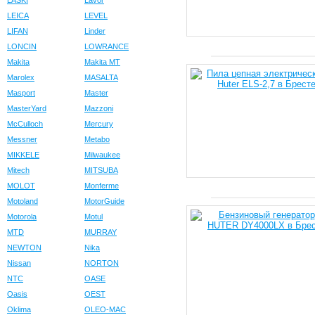
LASKI
Lavor
LEICA
LEVEL
LIFAN
Linder
LONCIN
LOWRANCE
Makita
Makita MT
Marolex
MASALTA
Masport
Master
MasterYard
Mazzoni
McCulloch
Mercury
Messner
Metabo
MIKKELE
Milwaukee
Mitech
MITSUBA
MOLOT
Monferme
Motoland
MotorGuide
Motorola
Motul
MTD
MURRAY
NEWTON
Nika
Nissan
NORTON
NTC
OASE
Oasis
OEST
Oklima
OLEO-MAC