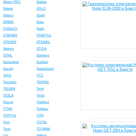
Skiper PRO
Sokkia
Solaris
SOLO
Soteco
South
SPARK
Spec
STANLEY
Stark
STARMIX
STARTUL
STEHER
STEINEL
Steinve
STIGA
STIHL
Sundays
Sunseeker
SunSun
Suzuki
Swarkmann
TAYG
TCC
Tecomec
TEKPAC
TELWIN
Terhi
TESLA
Testo
Tesvor
Thetford
TITAN
Tohatsu
TOPTUL
TOR
Toro
TOTAL
Toua
TOYAMA
Uni
Vaillant