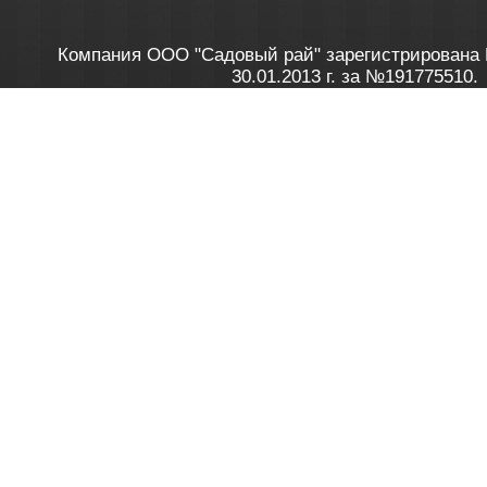
Компания ООО "Садовый рай" зарегистрирована 
30.01.2013 г. за №191775510.
Зарегистрирован в Торговом реестре 28.02.2013 г. 
Как это работает
до 20:00 пн-пт, с 10:00 до 16:00 
1. Заказываю товар
2. Полу
в Контакт центре
Заби
8 801 100 45 46
Мне 
Бела
e-mail
skype
Посмо
На сайте через корзину
Online-консультант