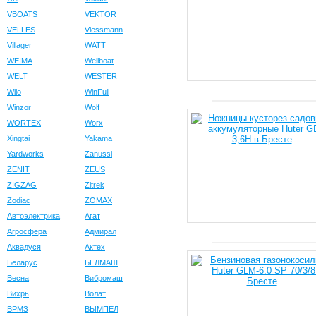
VBOATS
VEKTOR
VELLES
Viessmann
Villager
WATT
WEIMA
Wellboat
WELT
WESTER
Wilo
WinFull
Winzor
Wolf
WORTEX
Worx
Xingtai
Yakama
Yardworks
Zanussi
ZENIT
ZEUS
ZIGZAG
Zitrek
Zodiac
ZOMAX
Автоэлектрика
Агат
Агросфера
Адмирал
Аквадуся
Актех
Беларус
БЕЛМАШ
Весна
Вибромаш
Вихрь
Волат
ВРМЗ
ВЫМПЕЛ