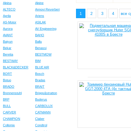
Alpina
Alpine
ALTECO
Annovi Reverberi
1
2
3
4
все с
Aprila
Ariens
AS-Motor
ASILAK
Aurora
AV Engineering
AVANT
BAHO
Baiyun
Ballu
Bekar
Benassi
Beretta
BESTMOW
BESTWAY
BIM
BLACK&DECKER
BLUE AIR
BORT
Bosch
Botuo
Bradas
BRADO
BRAIT
Brennenstuhl
Briggs&stratton
BRP
Buderus
BULL
CARBOLUX
CARVER
CATMANN
CHAMPION
Claber
Collomix
Condtrol