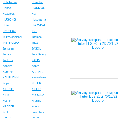
Holzfforma
Homelite
Honda
HORIZONT
Hozelock
HQ
HUGONG
Husqvarna
Huter
HWASDAN
HYUNDAI
IBO
IK Professional
Impulse
INSTRUMAX
Intex
Janssen
JASOL
Jebao
Jeta Safety
Junkers
KABIN
Kangye
Kapro
Karcher
KATANA
KAUFMANN
Kawashima
Kepler
KETER
KIORITS
KIPOR
KIRK
KORONA
Koshin
Kranzle
KREBER
Kress
Kroll
Laserliner