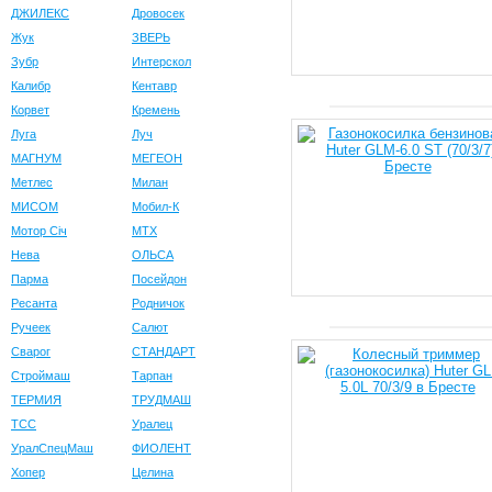
ДЖИЛЕКС
Дровосек
Жук
ЗВЕРЬ
Зубр
Интерскол
Калибр
Кентавр
Корвет
Кремень
Луга
Луч
МАГНУМ
МЕГЕОН
Метлес
Милан
МИСОМ
Мобил-К
Мотор Сiч
МТХ
Нева
ОЛЬСА
Парма
Посейдон
Ресанта
Родничок
Ручеек
Салют
Сварог
СТАНДАРТ
Строймаш
Тарпан
ТЕРМИЯ
ТРУДМАШ
ТСС
Уралец
УралСпецМаш
ФИОЛЕНТ
Хопер
Целина