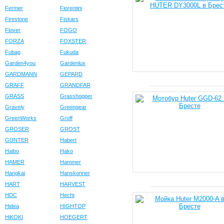
Fermer
Fiorentini
Firestone
Fiskars
Flover
FOGO
FORZA
FOXSTER
Fubag
Fukuda
Garden4you
Gardenlux
GARDMANN
GEPARD
GRAFF
GRANDFAR
GRASS
Grasshopper
Gravely
Greengear
GreenWorks
Groff
GROSER
GROST
GUNTER
Habert
Haibo
Hako
HAMER
Hammer
Hangkai
Hanskonner
HART
HARVEST
HDC
Hecht
Hidea
HIGHTOP
HiKOKI
HOEGERT