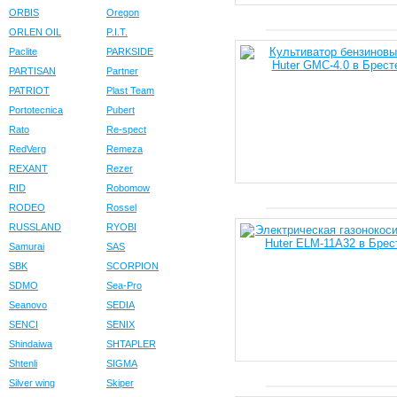
ORBIS
Oregon
ORLEN OIL
P.I.T.
Paclite
PARKSIDE
PARTISAN
Partner
PATRIOT
Plast Team
Portotecnica
Pubert
Rato
Re-spect
RedVerg
Remeza
REXANT
Rezer
RID
Robomow
RODEO
Rossel
RUSSLAND
RYOBI
Samurai
SAS
SBK
SCORPION
SDMO
Sea-Pro
Seanovo
SEDIA
SENCI
SENIX
Shindaiwa
SHTAPLER
Shtenli
SIGMA
Silver wing
Skiper