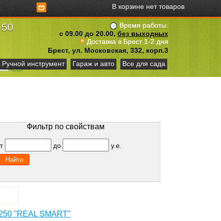
В корзине нет товаров
-50
Время работы:
с 09.00 до 20.00,
без выходных
Доставка в Брест 1-2 дня
Брест, ул. Московская, 332, корп.3
Ручной инструмент
Гараж и авто
Все для сада
Фильтр по свойствам
от
до
у.е.
 250 "REAL SMART"