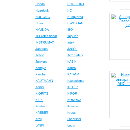
Honda
HORIZONT
Hozelock
HQ
HUGONG
Husqvarna
Huter
HWASDAN
HYUNDAI
IBO
IK Professional
Impulse
INSTRUMAX
Intex
Janssen
JASOL
Jebao
Jeta Safety
Junkers
KABIN
Kangye
Kapro
Karcher
KATANA
KAUFMANN
Kawashima
Kepler
KETER
KIORITS
KIPOR
KIRK
KORONA
Koshin
Kranzle
KREBER
Kress
Kroll
Laserliner
LASKI
Lavor