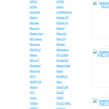
LEICA
LEVEL
LIFAN
Linder
LONCIN
LOWRANCE
Makita
Makita MT
Marolex
MASALTA
Masport
Master
MasterYard
Mazzoni
McCulloch
Mercury
Messner
Metabo
MIKKELE
Milwaukee
Mitech
MITSUBA
MOLOT
Monferme
Motoland
MotorGuide
Motorola
Motul
MTD
MURRAY
NEWTON
Nika
Nissan
NORTON
NTC
OASE
Oasis
OEST
Oklima
OLEO-MAC
ORBIS
Oregon