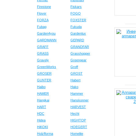
Fermer
Fiorentini
Firestone
Fiskars
Flover
FOGO
FORZA
FOXSTER
Fubag
Fukuda
Garden4you
Gardenlux
GARDMANN
GEPARD
GRAFF
GRANDFAR
GRASS
Grasshopper
Gravely
Greengear
GreenWorks
Groff
GROSER
GROST
GUNTER
Habert
Haibo
Hako
HAMER
Hammer
Hangkai
Hanskonner
HART
HARVEST
HDC
Hecht
Hidea
HIGHTOP
HiKOKI
HOEGERT
Holzfforma
Homelite