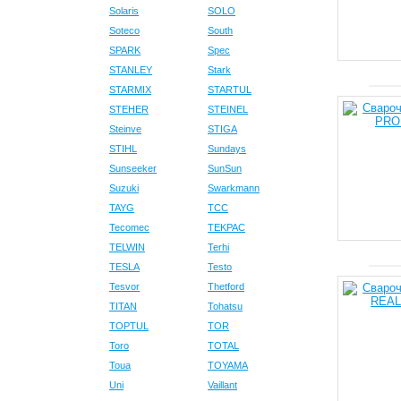
Solaris
SOLO
Soteco
South
SPARK
Spec
STANLEY
Stark
STARMIX
STARTUL
STEHER
STEINEL
Steinve
STIGA
STIHL
Sundays
Sunseeker
SunSun
Suzuki
Swarkmann
TAYG
TCC
Tecomec
TEKPAC
TELWIN
Terhi
TESLA
Testo
Tesvor
Thetford
TITAN
Tohatsu
TOPTUL
TOR
Toro
TOTAL
Toua
TOYAMA
Uni
Vaillant