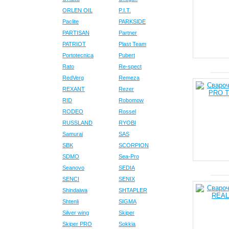
ORLEN OIL
P.I.T.
Paclite
PARKSIDE
PARTISAN
Partner
PATRIOT
Plast Team
Portotecnica
Pubert
Rato
Re-spect
RedVerg
Remeza
REXANT
Rezer
RID
Robomow
RODEO
Rossel
RUSSLAND
RYOBI
Samurai
SAS
SBK
SCORPION
SDMO
Sea-Pro
Seanovo
SEDIA
SENCI
SENIX
Shindaiwa
SHTAPLER
Shtenli
SIGMA
Silver wing
Skiper
Skiper PRO
Sokkia