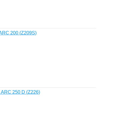
ARC 200 (Z209S)
ARC 250 D (Z226)