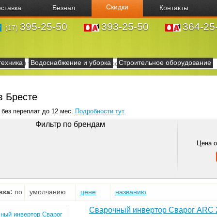
Скидки
ставка
Безнал
Контакты
395-25-50
393-25-50
364-25
(17)
техника
Водоснабжение и уборка
Строительное оборудование
в Бресте
 без переплат до 12 мес.
Подробности тут
Фильтр по брендам
Цена 
вка:
по
умолчанию
цене
названию
Сварочный инвертор Сварог ARC