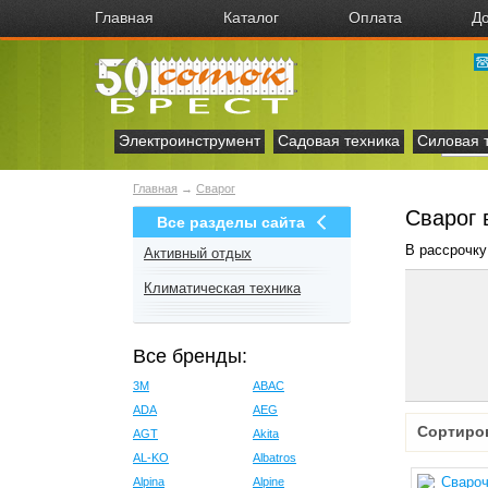
Главная
Каталог
Оплата
До
Электроинструмент
Садовая техника
Силовая 
Главная
→
Сварог
Сварог 
Все разделы сайта
В рассрочку
Активный отдых
Климатическая техника
Все бренды:
3M
ABAC
ADA
AEG
Сортиро
AGT
Akita
AL-KO
Albatros
Alpina
Alpine