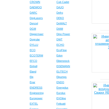
CROWN
Cub Cadet
DAEWOO
DAJO
DARC
Defro
DegLasers
DEKO
Denzel
DeWALT
DGM
DIAM
Diggermaer
Dino Power
Dogrular
DWT
DYLLU
ECHO
ECO
EcoFlow
ECOTERM
Edon
EFCO
Eibenstock
Einhell
EISEMANN
Eland
ELITECH
Elp
Elpumps
Enar
ENDO
ENDRESS
Energolux
Engineering
Eurolux
Europower
EVOline
EXTEL
Felisatti