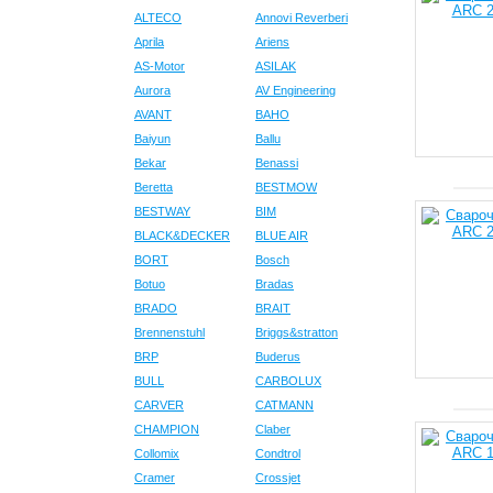
ALTECO
Annovi Reverberi
Aprila
Ariens
AS-Motor
ASILAK
Aurora
AV Engineering
AVANT
BAHO
Baiyun
Ballu
Bekar
Benassi
Beretta
BESTMOW
BESTWAY
BIM
BLACK&DECKER
BLUE AIR
BORT
Bosch
Botuo
Bradas
BRADO
BRAIT
Brennenstuhl
Briggs&stratton
BRP
Buderus
BULL
CARBOLUX
CARVER
CATMANN
CHAMPION
Claber
Collomix
Condtrol
Cramer
Crossjet