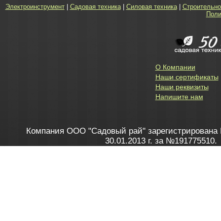
Электроинструмент
|
Садовая техника
|
Силовая техника
|
Строительно
Поли
О Компании
Наши сертификаты
Наши реквизиты
Напишите нам
Компания ООО "Садовый рай" зарегистрирована 
30.01.2013 г. за №191775510.
Зарегистрирован в Торговом реестре 28.02.2013 г. 
Как это работает
до 20:00 пн-пт, с 10:00 до 16:00 
1. Заказываю товар
2. Полу
в Контакт центре
Заби
8 801 100 45 46
Мне 
Бела
e-mail
skype
Посмо
На сайте через корзину