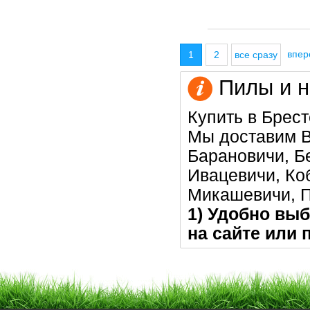
впе
1
2
все сразу
Пилы и н
Купить в Брест
Мы доставим В
Барановичи, Бе
Ивацевичи, Коб
Микашевичи, 
1) Удобно выб
на сайте или 