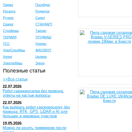
Парма
Посейдон
Ресанта
Родничок
Ручеек
Салют
Сварог
СТАНДАРТ
Строймаш
Тарпан
ТЕРМИЯ
ТРУДМАШ
ТСС
Уралец
УралСпецМаш
ФИОЛЕНТ
Хопер
Целина
ЭлектроМаш
Энкор
Полезные статьи
>>Все статьи
22.07.2026
Робот-газонокосилка без провода:
ответы на частые вопросы
22.07.2026
Как выбрать робот-газонокосилку без
провода: RTK, GPS, LiDAR и AI для
больших и неровных участков
19.05.2026
Можно ли косить триммером после