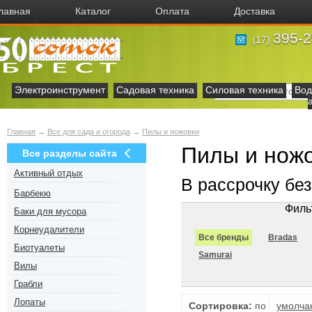
лавная
Каталог
Оплата
Доставка
395-2
(17)
Электроинструмент
Садовая техника
Силовая техника
Вод
Главная
→
Все для сада и огорода
→
Пилы и ножовки
Пилы и ножо
Все разделы сайта
Активный отдых
В рассрочку бе
Барбекю
Филь
Баки для мусора
Корнеудалители
Все бренды
Bradas
Биотуалеты
Samurai
Вилы
Грабли
Лопаты
Сортировка:
по
умолча