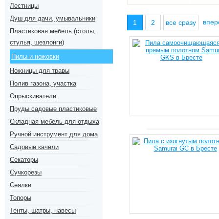
Лестницы
Душ для дачи, умывальники
впе
1
2
все сразу
Пластиковая мебель (столы,
стулья, шезлонги)
Пилы и ножовки
Ножницы для травы
Полив газона, участка
Опрыскиватели
Пруды садовые пластиковые
Складная мебель для отдыха
Ручной инструмент для дома
Садовые качели
Секаторы
Сучкорезы
Сеялки
Топоры
Тенты, шатры, навесы