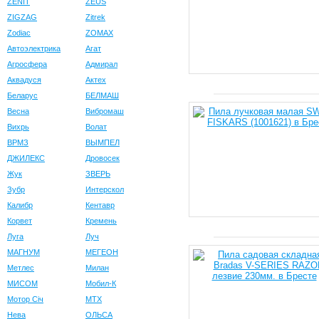
ZENIT
ZEUS
ZIGZAG
Zitrek
Zodiac
ZOMAX
Автоэлектрика
Агат
Агросфера
Адмирал
Аквадуся
Актех
Беларус
БЕЛМАШ
Весна
Вибромаш
Вихрь
Волат
ВРМЗ
ВЫМПЕЛ
ДЖИЛЕКС
Дровосек
Жук
ЗВЕРЬ
Зубр
Интерскол
Калибр
Кентавр
Корвет
Кремень
Луга
Луч
МАГНУМ
МЕГЕОН
Метлес
Милан
МИСОМ
Мобил-К
Мотор Сiч
МТХ
Нева
ОЛЬСА