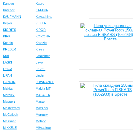
Kangye
Kapro
Karcher
KATANA
KAUFMANN
Kawashima
Kepler
KETER
KIORITS
KIPOR
KIRK
KORONA
Koshin
Kranzle
KREBER
Kress
Kroll
Laserliner
LASKI
Lavor
LEICA
LEVEL
LIFAN
Linder
LONCIN
LOWRANCE
Makita
Makita MT
Marolex
MASALTA
Masport
Master
MasterYard
Mazzoni
McCulloch
Mercury
Messner
Metabo
MIKKELE
Milwaukee