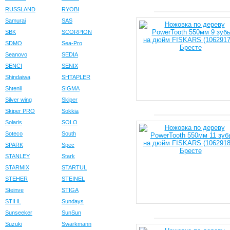
RUSSLAND
RYOBI
Samurai
SAS
SBK
SCORPION
SDMO
Sea-Pro
Seanovo
SEDIA
SENCI
SENIX
Shindaiwa
SHTAPLER
Shtenli
SIGMA
Silver wing
Skiper
Skiper PRO
Sokkia
Solaris
SOLO
Soteco
South
SPARK
Spec
STANLEY
Stark
STARMIX
STARTUL
STEHER
STEINEL
Steinve
STIGA
STIHL
Sundays
Sunseeker
SunSun
Suzuki
Swarkmann