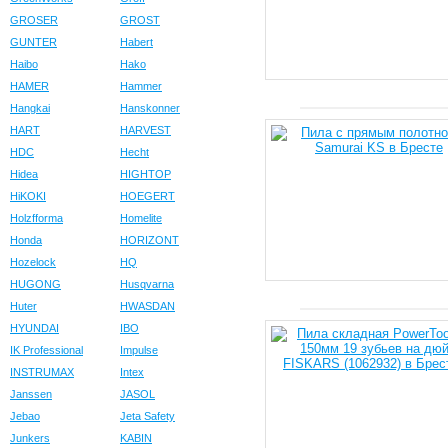
GROSER
GROST
GUNTER
Habert
Haibo
Hako
HAMER
Hammer
Hangkai
Hanskonner
HART
HARVEST
HDC
Hecht
Hidea
HIGHTOP
HiKOKI
HOEGERT
Holzfforma
Homelite
Honda
HORIZONT
Hozelock
HQ
HUGONG
Husqvarna
Huter
HWASDAN
HYUNDAI
IBO
IK Professional
Impulse
INSTRUMAX
Intex
Janssen
JASOL
Jebao
Jeta Safety
Junkers
KABIN