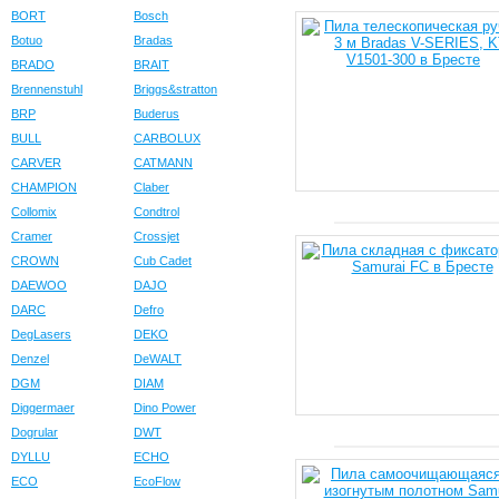
BORT
Bosch
Botuo
Bradas
BRADO
BRAIT
Brennenstuhl
Briggs&stratton
BRP
Buderus
BULL
CARBOLUX
CARVER
CATMANN
CHAMPION
Claber
Collomix
Condtrol
Cramer
Crossjet
CROWN
Cub Cadet
DAEWOO
DAJO
DARC
Defro
DegLasers
DEKO
Denzel
DeWALT
DGM
DIAM
Diggermaer
Dino Power
Dogrular
DWT
DYLLU
ECHO
ECO
EcoFlow