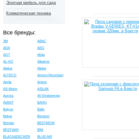
Элитная мебель для сада
Климатическая техника
Все бренды:
3M
ABAC
ADA
AEG
AGT
Akita
AL-KO
Albatros
Alpina
Alpine
ALTECO
Annovi Reverberi
Aprila
Ariens
AS-Motor
ASILAK
Aurora
AV Engineering
AVANT
BAHO
Baiyun
Ballu
Bekar
Benassi
Beretta
BESTMOW
BESTWAY
BIM
BLACK&DECKER
BLUE AIR