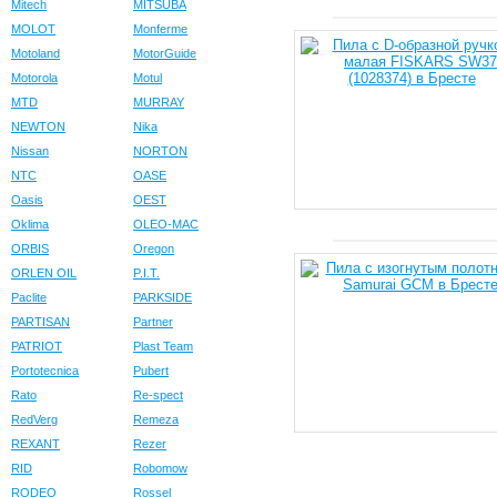
Mitech
MITSUBA
MOLOT
Monferme
Motoland
MotorGuide
Motorola
Motul
MTD
MURRAY
NEWTON
Nika
Nissan
NORTON
NTC
OASE
Oasis
OEST
Oklima
OLEO-MAC
ORBIS
Oregon
ORLEN OIL
P.I.T.
Paclite
PARKSIDE
PARTISAN
Partner
PATRIOT
Plast Team
Portotecnica
Pubert
Rato
Re-spect
RedVerg
Remeza
REXANT
Rezer
RID
Robomow
RODEO
Rossel