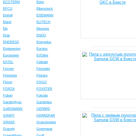
ECOTERM
Edon
EFCO
Eibenstock
Einhell
EISEMANN
Eland
ELITECH
Elp
Elpumps
Enar
ENDO
ENDRESS
Energolux
Engineering
Eurolux
Europower
EVOline
EXTEL
Felisatti
Fermer
Fiorentini
Firestone
Fiskars
Flover
FOGO
FORZA
FOXSTER
Fubag
Fukuda
Garden4you
Gardenlux
GARDMANN
GEPARD
GRAFF
GRANDFAR
GRASS
Grasshopper
Gravely
Greengear
GreenWorks
Groff