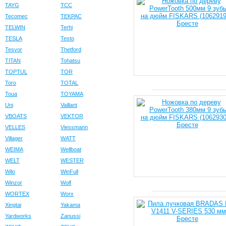
TAYG
TCC
Tecomec
TEKPAC
TELWIN
Terhi
TESLA
Testo
Tesvor
Thetford
TITAN
Tohatsu
TOPTUL
TOR
Toro
TOTAL
Toua
TOYAMA
Uni
Vaillant
VBOATS
VEKTOR
VELLES
Viessmann
Villager
WATT
WEIMA
Wellboat
WELT
WESTER
Wilo
WinFull
Winzor
Wolf
WORTEX
Worx
Xingtai
Yakama
Yardworks
Zanussi