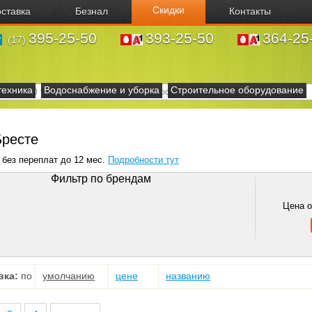
Скидки
ставка
Безнал
Контакты
395-25-50
393-25-50
364-25
(17)
техника
Водоснабжение и уборка
Строительное оборудование
Бресте
 без переплат до 12 мес.
Подробности тут
Фильтр по брендам
Цена 
вка:
по
умолчанию
цене
названию