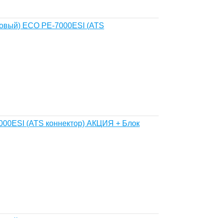
новый) ECO PE-7000ESI (ATS
00ESI (ATS коннектор) АКЦИЯ + Блок