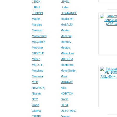
LEICA
LEVEL
LIFAN
Linder
LONCIN
LOWRANCE
Makita
Makita MT
Marolex
MASALTA
Masport
Master
MasterYard
Mazzoni
McCulloch
Mercury
Messner
Metabo
MIKKELE
Milwaukee
Mitech
MITSUBA
MOLOT
Monferme
Motoland
MotorGuide
Motorola
Motul
MTD
MURRAY
NEWTON
Nika
Nissan
NORTON
NTC
OASE
Oasis
OEST
Oklima
OLEO-MAC
ORBIS
Oregon