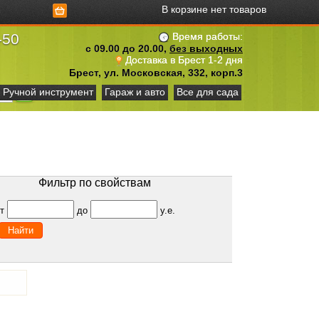
В корзине нет товаров
-50
Время работы:
с 09.00 до 20.00,
без выходных
Доставка в Брест 1-2 дня
Брест, ул. Московская, 332, корп.3
Ручной инструмент
Гараж и авто
Все для сада
Фильтр по свойствам
от
до
у.е.