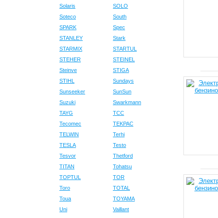
Solaris
SOLO
Soteco
South
SPARK
Spec
STANLEY
Stark
STARMIX
STARTUL
STEHER
STEINEL
Steinve
STIGA
STIHL
Sundays
Sunseeker
SunSun
Suzuki
Swarkmann
TAYG
TCC
Tecomec
TEKPAC
TELWIN
Terhi
TESLA
Testo
Tesvor
Thetford
TITAN
Tohatsu
TOPTUL
TOR
Toro
TOTAL
Toua
TOYAMA
Uni
Vaillant