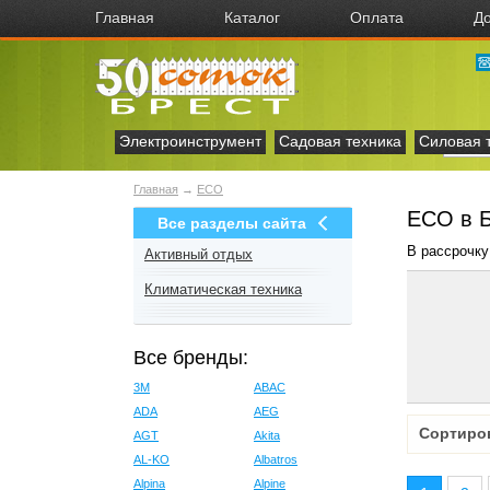
Главная
Каталог
Оплата
До
Электроинструмент
Садовая техника
Силовая 
Главная
→
ECO
ECO в 
Все разделы сайта
В рассрочку
Активный отдых
Климатическая техника
Все бренды:
3M
ABAC
ADA
AEG
Сортиро
AGT
Akita
AL-KO
Albatros
Alpina
Alpine