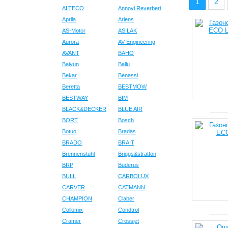
1
2
ALTECO
Annovi Reverberi
Aprila
Ariens
AS-Motor
ASILAK
Aurora
AV Engineering
AVANT
BAHO
Baiyun
Ballu
Bekar
Benassi
Beretta
BESTMOW
BESTWAY
BIM
BLACK&DECKER
BLUE AIR
BORT
Bosch
Botuo
Bradas
BRADO
BRAIT
Brennenstuhl
Briggs&stratton
BRP
Buderus
BULL
CARBOLUX
CARVER
CATMANN
CHAMPION
Claber
Collomix
Condtrol
Cramer
Crossjet