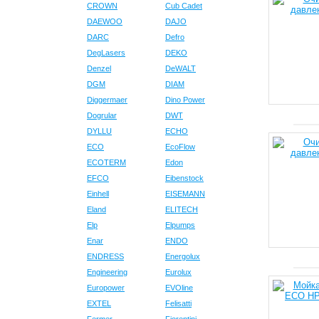
CROWN
Cub Cadet
DAEWOO
DAJO
DARC
Defro
DegLasers
DEKO
Denzel
DeWALT
DGM
DIAM
Diggermaer
Dino Power
Dogrular
DWT
DYLLU
ECHO
ECO
EcoFlow
ECOTERM
Edon
EFCO
Eibenstock
Einhell
EISEMANN
Eland
ELITECH
Elp
Elpumps
Enar
ENDO
ENDRESS
Energolux
Engineering
Eurolux
Europower
EVOline
EXTEL
Felisatti