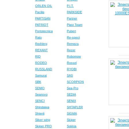
ORLEN OIL
P.I.T.
Paclite
PARKSIDE
PARTISAN
Partner
PATRIOT
Plast Team
Portotecnica
Pubert
Rato
Re-spect
RedVerg
Remeza
REXANT
Rezer
RID
Robomow
RODEO
Rossel
RUSSLAND
RYOBI
Samurai
SAS
SBK
SCORPION
SDMO
Sea-Pro
Seanovo
SEDIA
SENCI
SENIX
Shindaiwa
SHTAPLER
Shtenli
SIGMA
Silver wing
Skiper
Skiper PRO
Sokkia