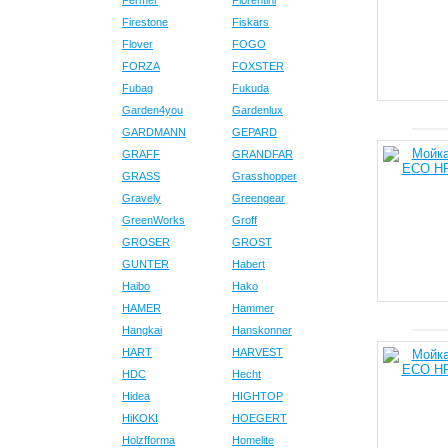
Fermer
Fiorentini
Firestone
Fiskars
Flover
FOGO
FORZA
FOXSTER
Fubag
Fukuda
Garden4you
Gardenlux
GARDMANN
GEPARD
GRAFF
GRANDFAR
GRASS
Grasshopper
Gravely
Greengear
GreenWorks
Groff
GROSER
GROST
GUNTER
Habert
Haibo
Hako
HAMER
Hammer
Hangkai
Hanskonner
HART
HARVEST
HDC
Hecht
Hidea
HIGHTOP
HiKOKI
HOEGERT
Holzfforma
Homelite