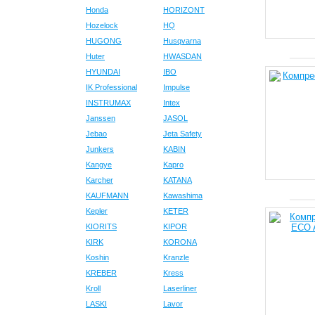
Honda
HORIZONT
Hozelock
HQ
HUGONG
Husqvarna
Huter
HWASDAN
HYUNDAI
IBO
IK Professional
Impulse
INSTRUMAX
Intex
Janssen
JASOL
Jebao
Jeta Safety
Junkers
KABIN
Kangye
Kapro
Karcher
KATANA
KAUFMANN
Kawashima
Kepler
KETER
KIORITS
KIPOR
KIRK
KORONA
Koshin
Kranzle
KREBER
Kress
Kroll
Laserliner
LASKI
Lavor