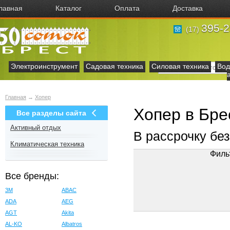
лавная
Каталог
Оплата
Доставка
395-2
(17)
Электроинструмент
Садовая техника
Силовая техника
Вод
Главная
→
Хопер
Хопер в Бре
Все разделы сайта
Активный отдых
В рассрочку бе
Климатическая техника
Филь
Все бренды:
3M
ABAC
ADA
AEG
AGT
Akita
AL-KO
Albatros