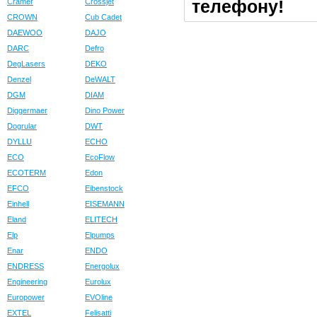
телефону!
Cramer
Crossjet
CROWN
Cub Cadet
DAEWOO
DAJO
DARC
Defro
DegLasers
DEKO
Denzel
DeWALT
DGM
DIAM
Diggermaer
Dino Power
Dogrular
DWT
DYLLU
ECHO
ECO
EcoFlow
ECOTERM
Edon
EFCO
Eibenstock
Einhell
EISEMANN
Eland
ELITECH
Elp
Elpumps
Enar
ENDO
ENDRESS
Energolux
Engineering
Eurolux
Europower
EVOline
EXTEL
Felisatti