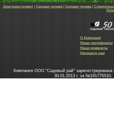
Электроинструмент
|
Садовая техника
|
Силовая техника
|
Строительно
Поли
О Компании
Наши сертификаты
Наши реквизиты
Напишите нам
Компания ООО "Садовый рай" зарегистрирована 
30.01.2013 г. за №191775510.
Зарегистрирован в Торговом реестре 28.02.2013 г. 
Как это работает
до 20:00 пн-пт, с 10:00 до 16:00 
1. Заказываю товар
2. Полу
в Контакт центре
Заби
8 801 100 45 46
Мне 
Бела
e-mail
skype