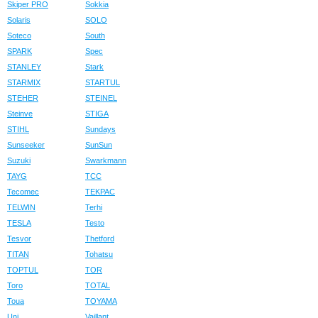
Skiper PRO
Sokkia
Solaris
SOLO
Soteco
South
SPARK
Spec
STANLEY
Stark
STARMIX
STARTUL
STEHER
STEINEL
Steinve
STIGA
STIHL
Sundays
Sunseeker
SunSun
Suzuki
Swarkmann
TAYG
TCC
Tecomec
TEKPAC
TELWIN
Terhi
TESLA
Testo
Tesvor
Thetford
TITAN
Tohatsu
TOPTUL
TOR
Toro
TOTAL
Toua
TOYAMA
Uni
Vaillant