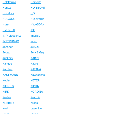
Holzfforma
Homelite
Honda
HORIZONT
Hozelock
HQ
HUGONG
Husqvarna
Huter
HWASDAN
HYUNDAI
IBO
IK Professional
Impulse
INSTRUMAX
Intex
Janssen
JASOL
Jebao
Jeta Safety
Junkers
KABIN
Kangye
Kapro
Karcher
KATANA
KAUFMANN
Kawashima
Kepler
KETER
KIORITS
KIPOR
KIRK
KORONA
Koshin
Kranzle
KREBER
Kress
Kroll
Laserliner