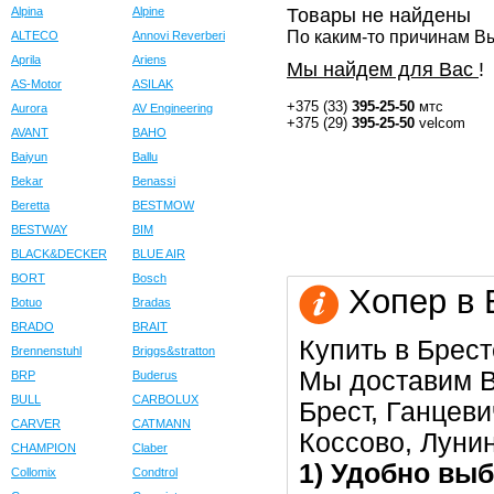
Alpina
Alpine
Товары не найдены
По каким-то причинам Вы
ALTECO
Annovi Reverberi
Aprila
Ariens
Мы найдем для Вас
!
AS-Motor
ASILAK
+375 (33)
395-25-50
мтс
Aurora
AV Engineering
+375 (29)
395-25-50
velcom
AVANT
BAHO
Baiyun
Ballu
Bekar
Benassi
Beretta
BESTMOW
BESTWAY
BIM
BLACK&DECKER
BLUE AIR
BORT
Bosch
Хопер в 
Botuo
Bradas
BRADO
BRAIT
Купить в Брест
Brennenstuhl
Briggs&stratton
Мы доставим В
BRP
Buderus
BULL
CARBOLUX
Брест, Ганцеви
CARVER
CATMANN
Коссово, Луни
CHAMPION
Claber
1) Удобно выб
Collomix
Condtrol