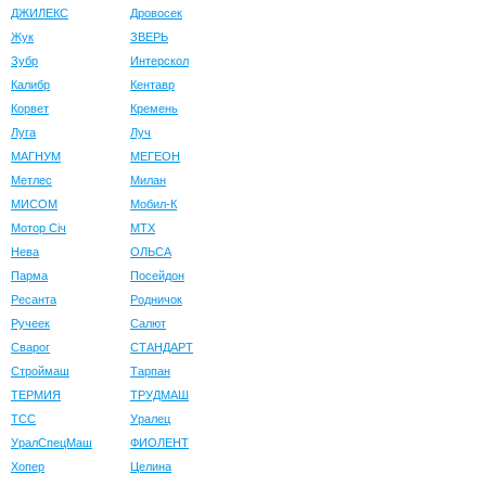
ДЖИЛЕКС
Дровосек
Жук
ЗВЕРЬ
Зубр
Интерскол
Калибр
Кентавр
Корвет
Кремень
Луга
Луч
МАГНУМ
МЕГЕОН
Метлес
Милан
МИСОМ
Мобил-К
Мотор Сiч
МТХ
Нева
ОЛЬСА
Парма
Посейдон
Ресанта
Родничок
Ручеек
Салют
Сварог
СТАНДАРТ
Строймаш
Тарпан
ТЕРМИЯ
ТРУДМАШ
ТСС
Уралец
УралСпецМаш
ФИОЛЕНТ
Хопер
Целина