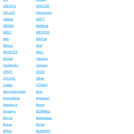
VBOATS
VEKTOR
VELLES
Viessmann
Villager
WATT
WEIMA
Wellboat
WELT
WESTER
Wilo
WinFull
Winzor
Wolf
WORTEX
Worx
Xingtai
Yakama
Yardworks
Zanussi
ZENIT
ZEUS
ZIGZAG
Zitrek
Zodiac
ZOMAX
Автоэлектрика
Агат
Агросфера
Адмирал
Аквадуся
Актех
Беларус
БЕЛМАШ
Весна
Вибромаш
Вихрь
Волат
ВРМЗ
ВЫМПЕЛ