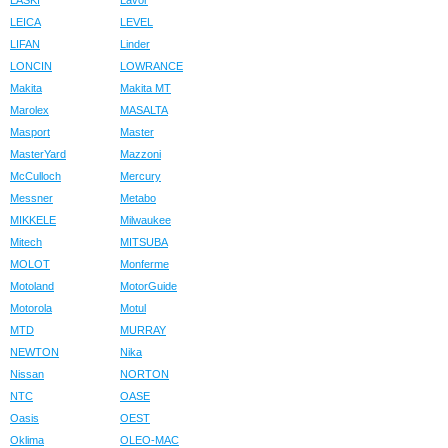
LASKI
Lavor
LEICA
LEVEL
LIFAN
Linder
LONCIN
LOWRANCE
Makita
Makita MT
Marolex
MASALTA
Masport
Master
MasterYard
Mazzoni
McCulloch
Mercury
Messner
Metabo
MIKKELE
Milwaukee
Mitech
MITSUBA
MOLOT
Monferme
Motoland
MotorGuide
Motorola
Motul
MTD
MURRAY
NEWTON
Nika
Nissan
NORTON
NTC
OASE
Oasis
OEST
Oklima
OLEO-MAC