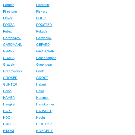
Fermer
Fiorentini
Firestone
Fiskars
Flover
FOGO
FORZA
FOXSTER
Fubag
Fukuda
Garden4you
Gardenlux
GARDMANN
GEPARD
GRAFF
GRANDFAR
GRASS
Grasshopper
Gravely
Greengear
GreenWorks
Groff
GROSER
GROST
GUNTER
Habert
Haibo
Hako
HAMER
Hammer
Hangkai
Hanskonner
HART
HARVEST
HDC
Hecht
Hidea
HIGHTOP
HiKOKI
HOEGERT