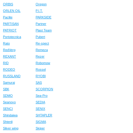
ORBIS
Oregon
ORLEN OIL
P.I.T.
Paclite
PARKSIDE
PARTISAN
Partner
PATRIOT
Plast Team
Portotecnica
Pubert
Rato
Re-spect
RedVerg
Remeza
REXANT
Rezer
RID
Robomow
RODEO
Rossel
RUSSLAND
RYOBI
Samurai
SAS
SBK
SCORPION
SDMO
Sea-Pro
Seanovo
SEDIA
SENCI
SENIX
Shindaiwa
SHTAPLER
Shtenli
SIGMA
Silver wing
Skiper