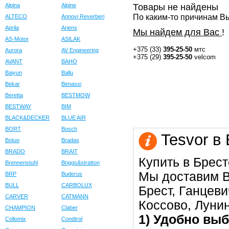
Alpina
Alpine
Товары не найдены
По каким-то причинам Вы
ALTECO
Annovi Reverberi
Aprila
Ariens
Мы найдем для Вас
!
AS-Motor
ASILAK
+375 (33)
395-25-50
мтс
Aurora
AV Engineering
+375 (29)
395-25-50
velcom
AVANT
BAHO
Baiyun
Ballu
Bekar
Benassi
Beretta
BESTMOW
BESTWAY
BIM
BLACK&DECKER
BLUE AIR
BORT
Bosch
Tesvor в 
Botuo
Bradas
BRADO
BRAIT
Купить в Брест
Brennenstuhl
Briggs&stratton
Мы доставим В
BRP
Buderus
BULL
CARBOLUX
Брест, Ганцеви
CARVER
CATMANN
Коссово, Луни
CHAMPION
Claber
1) Удобно выб
Collomix
Condtrol