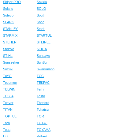
Skiper PRO
Sokkia
Solaris
SOLO
Soteco
South
SPARK
Spec
STANLEY
Stark
STARMIX
STARTUL
STEHER
STEINEL
Steinve
STIGA
STIHL
Sundays
Sunseeker
SunSun
Suzuki
Swarkmann
TAYG
TCC
Tecomec
TEKPAC
TELWIN
Terhi
TESLA
Testo
Tesvor
Thetford
TITAN
Tohatsu
TOPTUL
TOR
Toro
TOTAL
Toua
TOYAMA
Uni
Vaillant