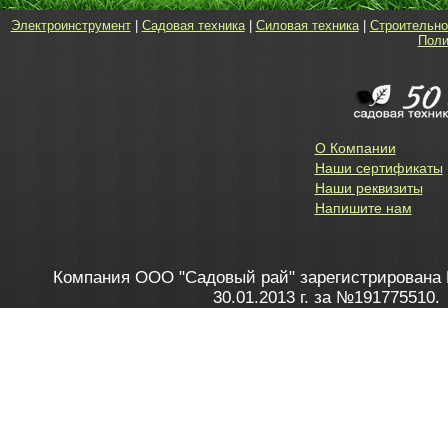
Электроинструмент
|
Садовая техника
|
Силовая техника
|
Строительно
Поли
О Компании
Наши сертификаты
Наши реквизиты
Напишите нам
Компания ООО "Садовый рай" зарегистрирована 
30.01.2013 г. за №191775510.
Зарегистрирован в Торговом реестре 28.02.2013 г. 
Как это работает
до 20:00 пн-пт, с 10:00 до 16:00 
1. Заказываю товар
2. Полу
в Контакт центре
Заби
8 801 100 45 46
Мне 
Бела
e-mail
skype