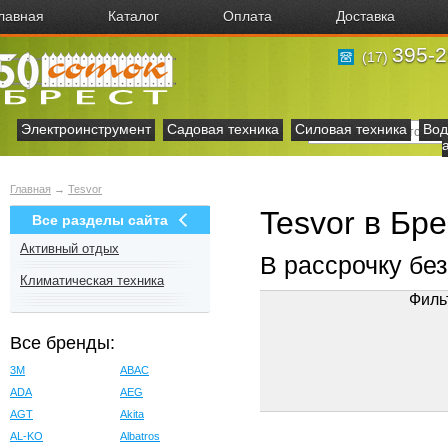
лавная
Каталог
Оплата
Доставка
395-2
(17)
Электроинструмент
Садовая техника
Силовая техника
Вод
Главная
→
Tesvor
Tesvor в Бр
Все разделы сайта
Активный отдых
В рассрочку бе
Климатическая техника
Филь
Все бренды:
3M
ABAC
ADA
AEG
AGT
Akita
AL-KO
Albatros