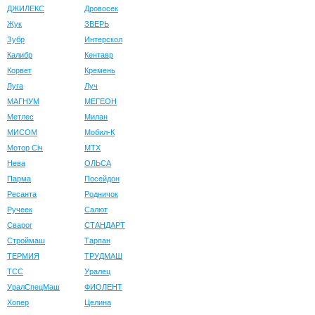
ДЖИЛЕКС
Дровосек
Жук
ЗВЕРЬ
Зубр
Интерскол
Калибр
Кентавр
Корвет
Кремень
Луга
Луч
МАГНУМ
МЕГЕОН
Метлес
Милан
МИСОМ
Мобил-К
Мотор Сiч
МТХ
Нева
ОЛЬСА
Парма
Посейдон
Ресанта
Родничок
Ручеек
Салют
Сварог
СТАНДАРТ
Строймаш
Тарпан
ТЕРМИЯ
ТРУДМАШ
ТСС
Уралец
УралСпецМаш
ФИОЛЕНТ
Хопер
Целина