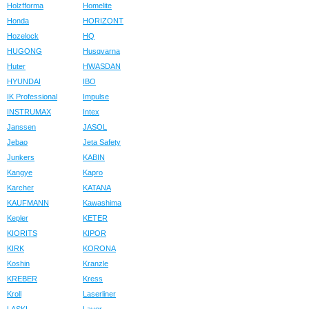
Holzfforma
Homelite
Honda
HORIZONT
Hozelock
HQ
HUGONG
Husqvarna
Huter
HWASDAN
HYUNDAI
IBO
IK Professional
Impulse
INSTRUMAX
Intex
Janssen
JASOL
Jebao
Jeta Safety
Junkers
KABIN
Kangye
Kapro
Karcher
KATANA
KAUFMANN
Kawashima
Kepler
KETER
KIORITS
KIPOR
KIRK
KORONA
Koshin
Kranzle
KREBER
Kress
Kroll
Laserliner