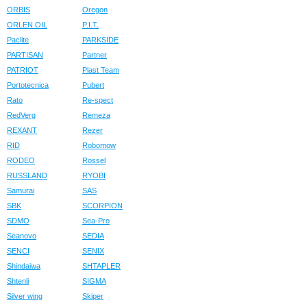
ORBIS
Oregon
ORLEN OIL
P.I.T.
Paclite
PARKSIDE
PARTISAN
Partner
PATRIOT
Plast Team
Portotecnica
Pubert
Rato
Re-spect
RedVerg
Remeza
REXANT
Rezer
RID
Robomow
RODEO
Rossel
RUSSLAND
RYOBI
Samurai
SAS
SBK
SCORPION
SDMO
Sea-Pro
Seanovo
SEDIA
SENCI
SENIX
Shindaiwa
SHTAPLER
Shtenli
SIGMA
Silver wing
Skiper