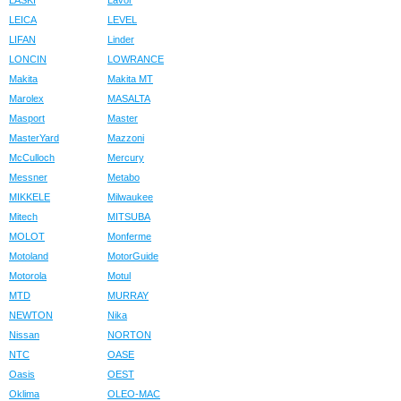
LASKI
Lavor
LEICA
LEVEL
LIFAN
Linder
LONCIN
LOWRANCE
Makita
Makita MT
Marolex
MASALTA
Masport
Master
MasterYard
Mazzoni
McCulloch
Mercury
Messner
Metabo
MIKKELE
Milwaukee
Mitech
MITSUBA
MOLOT
Monferme
Motoland
MotorGuide
Motorola
Motul
MTD
MURRAY
NEWTON
Nika
Nissan
NORTON
NTC
OASE
Oasis
OEST
Oklima
OLEO-MAC