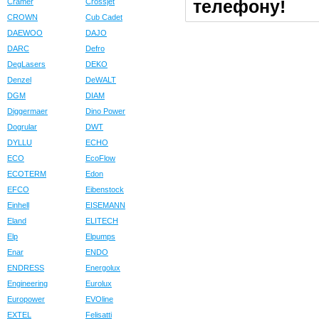
телефону!
Cramer
Crossjet
CROWN
Cub Cadet
DAEWOO
DAJO
DARC
Defro
DegLasers
DEKO
Denzel
DeWALT
DGM
DIAM
Diggermaer
Dino Power
Dogrular
DWT
DYLLU
ECHO
ECO
EcoFlow
ECOTERM
Edon
EFCO
Eibenstock
Einhell
EISEMANN
Eland
ELITECH
Elp
Elpumps
Enar
ENDO
ENDRESS
Energolux
Engineering
Eurolux
Europower
EVOline
EXTEL
Felisatti