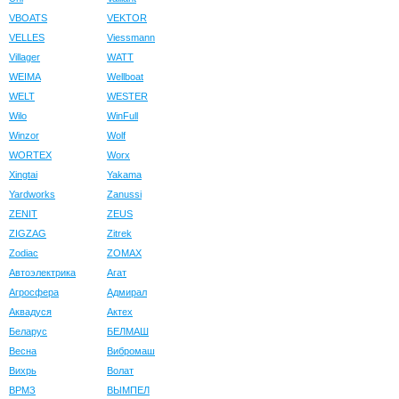
VBOATS
VEKTOR
VELLES
Viessmann
Villager
WATT
WEIMA
Wellboat
WELT
WESTER
Wilo
WinFull
Winzor
Wolf
WORTEX
Worx
Xingtai
Yakama
Yardworks
Zanussi
ZENIT
ZEUS
ZIGZAG
Zitrek
Zodiac
ZOMAX
Автоэлектрика
Агат
Агросфера
Адмирал
Аквадуся
Актех
Беларус
БЕЛМАШ
Весна
Вибромаш
Вихрь
Волат
ВРМЗ
ВЫМПЕЛ