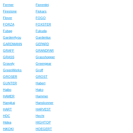
Fermer
Fiorentini
Firestone
Fiskars
Flover
FOGO
FORZA
FOXSTER
Fubag
Fukuda
Garden4you
Gardenlux
GARDMANN
GEPARD
GRAFF
GRANDFAR
GRASS
Grasshopper
Gravely
Greengear
GreenWorks
Groff
GROSER
GROST
GUNTER
Habert
Haibo
Hako
HAMER
Hammer
Hangkai
Hanskonner
HART
HARVEST
HDC
Hecht
Hidea
HIGHTOP
HiKOKI
HOEGERT