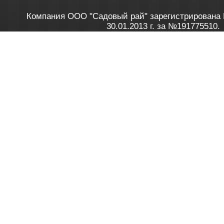
Компания ООО "Садовый рай" зарегистрирована 
30.01.2013 г. за №191775510.
Зарегистрирован в Торговом реестре 28.02.2013 г. 
Как это работает
до 20:00 пн-пт, с 10:00 до 16:00 
1. Заказываю товар
2. Полу
в Контакт центре
Заби
8 801 100 45 46
Мне 
Бела
e-mail
skype
Посмо
На сайте через корзину
Online-консультант