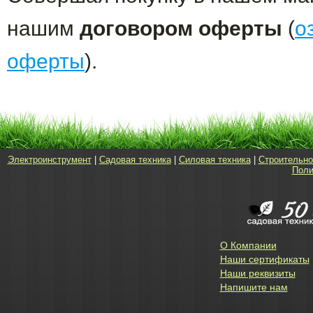
нашим
договором оферты
(
о
оферты
).
Электроинструмент
|
Садовая техника
|
Силовая техника
|
Строительно
Поли
О Компании
Наши сертификаты
Наши реквизиты
Напишите нам