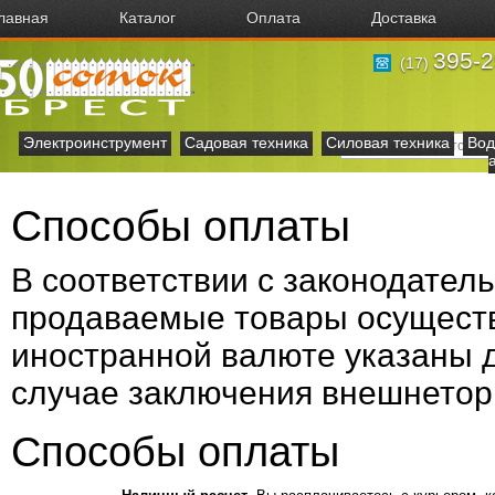
лавная
Каталог
Оплата
Доставка
395-2
(17)
Электроинструмент
Садовая техника
Силовая техника
Вод
Способы оплаты
В соответствии с законодател
продаваемые товары осуществ
иностранной валюте указаны 
случае заключения внешнеторг
Способы оплаты