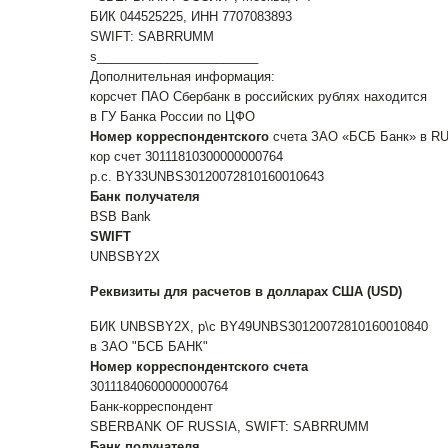
БИК 044525225, ИНН 7707083893
SWIFT: SABRRUMM
s_______________________
Дополнительная информация:
корсчет ПАО Сбербанк в российских рублях находится
в ГУ Банка России по ЦФО
Номер корреспондентского
счета ЗАО «БСБ Банк» в R
кор счет 30111810300000000764
р.с. BY33UNBS30120072810160010643
Банк получателя
BSB Bank
SWIFT
UNBSBY2X
Реквизиты для расчетов в долларах США (USD)
БИК UNBSBY2X, р\с BY49UNBS30120072810160010840
в ЗАО "БСБ БАНК"
Номер корреспондентского счета
30111840600000000764
Банк-корреспондент
SBERBANK OF RUSSIA, SWIFT: SABRRUMM
Банк получателя