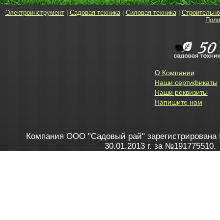
Электроинструмент
|
Садовая техника
|
Силовая техника
|
Строительно
Поли
О Компании
Наши сертификаты
Наши реквизиты
Напишите нам
Компания ООО "Садовый рай" зарегистрирована 
30.01.2013 г. за №191775510.
Зарегистрирован в Торговом реестре 28.02.2013 г. 
Как это работает
до 20:00 пн-пт, с 10:00 до 16:00 
1. Заказываю товар
2. Полу
в Контакт центре
Заби
8 801 100 45 46
Мне 
Бела
e-mail
skype