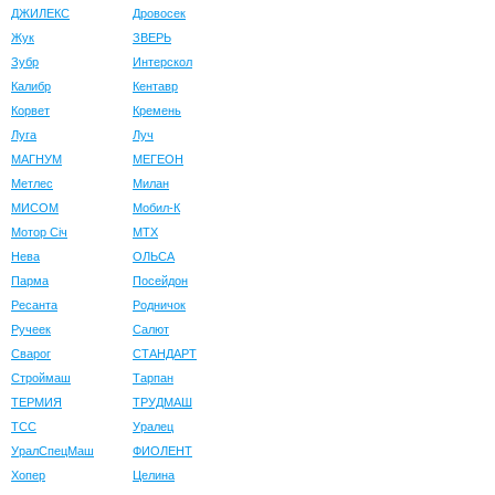
ДЖИЛЕКС
Дровосек
Жук
ЗВЕРЬ
Зубр
Интерскол
Калибр
Кентавр
Корвет
Кремень
Луга
Луч
МАГНУМ
МЕГЕОН
Метлес
Милан
МИСОМ
Мобил-К
Мотор Сiч
МТХ
Нева
ОЛЬСА
Парма
Посейдон
Ресанта
Родничок
Ручеек
Салют
Сварог
СТАНДАРТ
Строймаш
Тарпан
ТЕРМИЯ
ТРУДМАШ
ТСС
Уралец
УралСпецМаш
ФИОЛЕНТ
Хопер
Целина