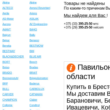
Alpina
Alpine
Товары не найдены
По каким-то причинам Вы
ALTECO
Annovi Reverberi
Aprila
Ariens
Мы найдем для Вас
!
AS-Motor
ASILAK
+375 (33)
395-25-50
мтс
Aurora
AV Engineering
+375 (29)
395-25-50
velcom
AVANT
BAHO
Baiyun
Ballu
Bekar
Benassi
Beretta
BESTMOW
BESTWAY
BIM
BLACK&DECKER
BLUE AIR
BORT
Bosch
Павильон
Botuo
Bradas
BRADO
BRAIT
области
Brennenstuhl
Briggs&stratton
BRP
Buderus
Купить в Брест
BULL
CARBOLUX
Мы доставим В
CARVER
CATMANN
Барановичи, Бе
CHAMPION
Claber
Collomix
Condtrol
Ивацевичи, Коб