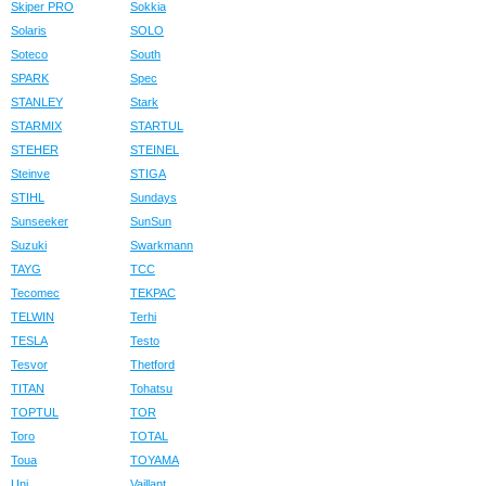
Skiper PRO
Sokkia
Solaris
SOLO
Soteco
South
SPARK
Spec
STANLEY
Stark
STARMIX
STARTUL
STEHER
STEINEL
Steinve
STIGA
STIHL
Sundays
Sunseeker
SunSun
Suzuki
Swarkmann
TAYG
TCC
Tecomec
TEKPAC
TELWIN
Terhi
TESLA
Testo
Tesvor
Thetford
TITAN
Tohatsu
TOPTUL
TOR
Toro
TOTAL
Toua
TOYAMA
Uni
Vaillant