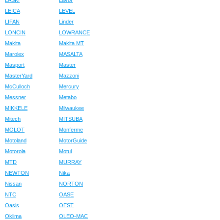
LASKI
Lavor
LEICA
LEVEL
LIFAN
Linder
LONCIN
LOWRANCE
Makita
Makita MT
Marolex
MASALTA
Masport
Master
MasterYard
Mazzoni
McCulloch
Mercury
Messner
Metabo
MIKKELE
Milwaukee
Mitech
MITSUBA
MOLOT
Monferme
Motoland
MotorGuide
Motorola
Motul
MTD
MURRAY
NEWTON
Nika
Nissan
NORTON
NTC
OASE
Oasis
OEST
Oklima
OLEO-MAC