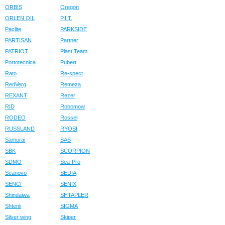
ORBIS
Oregon
ORLEN OIL
P.I.T.
Paclite
PARKSIDE
PARTISAN
Partner
PATRIOT
Plast Team
Portotecnica
Pubert
Rato
Re-spect
RedVerg
Remeza
REXANT
Rezer
RID
Robomow
RODEO
Rossel
RUSSLAND
RYOBI
Samurai
SAS
SBK
SCORPION
SDMO
Sea-Pro
Seanovo
SEDIA
SENCI
SENIX
Shindaiwa
SHTAPLER
Shtenli
SIGMA
Silver wing
Skiper