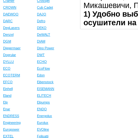
Cramer
Crossjet
Микашевичи, 
CROWN
Cub Cadet
1) Удобно выб
DAEWOO
DAJO
осушители на 
DARC
Defro
DegLasers
DEKO
Denzel
DeWALT
DGM
DIAM
Diggermaer
Dino Power
Dogrular
DWT
DYLLU
ECHO
ECO
EcoFlow
ECOTERM
Edon
EFCO
Eibenstock
Einhell
EISEMANN
Eland
ELITECH
Elp
Elpumps
Enar
ENDO
ENDRESS
Energolux
Engineering
Eurolux
Europower
EVOline
EXTEL
Felisatti