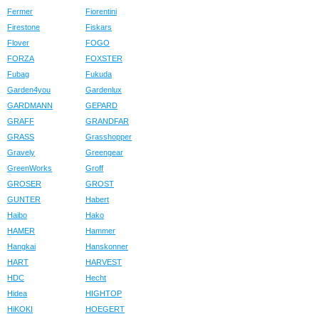
Fermer
Fiorentini
Firestone
Fiskars
Flover
FOGO
FORZA
FOXSTER
Fubag
Fukuda
Garden4you
Gardenlux
GARDMANN
GEPARD
GRAFF
GRANDFAR
GRASS
Grasshopper
Gravely
Greengear
GreenWorks
Groff
GROSER
GROST
GUNTER
Habert
Haibo
Hako
HAMER
Hammer
Hangkai
Hanskonner
HART
HARVEST
HDC
Hecht
Hidea
HIGHTOP
HiKOKI
HOEGERT