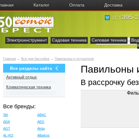
лавная
Каталог
Оплата
Доставка
395-2
(17)
Электроинструмент
Садовая техника
Силовая техника
Вод
Главная
→
Все для бассейна
→
Павильоны и осушители
Павильоны и
Все разделы сайта
Активный отдых
В рассрочку бе
Климатическая техника
Филь
Все бренды:
3M
ABAC
ADA
AEG
AGT
Akita
AL-KO
Albatros