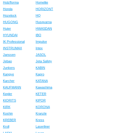
Holzfforma
Homelite
Honda
HORIZONT
Hozelock
HQ
HUGONG
Husqvarna
Huter
HWASDAN
HYUNDAI
IBO
IK Professional
Impulse
INSTRUMAX
Intex
Janssen
JASOL
Jebao
Jeta Safety
Junkers
KABIN
Kangye
Kapro
Karcher
KATANA
KAUFMANN
Kawashima
Kepler
KETER
KIORITS
KIPOR
KIRK
KORONA
Koshin
Kranzle
KREBER
Kress
Kroll
Laserliner