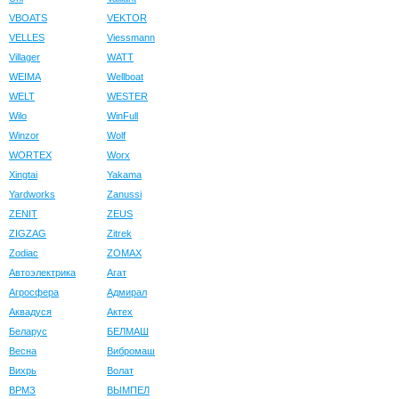
VBOATS
VEKTOR
VELLES
Viessmann
Villager
WATT
WEIMA
Wellboat
WELT
WESTER
Wilo
WinFull
Winzor
Wolf
WORTEX
Worx
Xingtai
Yakama
Yardworks
Zanussi
ZENIT
ZEUS
ZIGZAG
Zitrek
Zodiac
ZOMAX
Автоэлектрика
Агат
Агросфера
Адмирал
Аквадуся
Актех
Беларус
БЕЛМАШ
Весна
Вибромаш
Вихрь
Волат
ВРМЗ
ВЫМПЕЛ