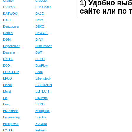
1) Удобно выб
Cramer
Crossjet
CROWN
Cub Cadet
сайте или по 
DAEWOO
DAJO
DARC
Defro
DegLasers
DEKO
Denzel
DeWALT
DGM
DIAM
Diggermaer
Dino Power
Dogrular
DWT
DYLLU
ECHO
ECO
EcoFlow
ECOTERM
Edon
EFCO
Eibenstock
Einhell
EISEMANN
Eland
ELITECH
Elp
Elpumps
Enar
ENDO
ENDRESS
Energolux
Engineering
Eurolux
Europower
EVOline
EXTEL
Felisatti