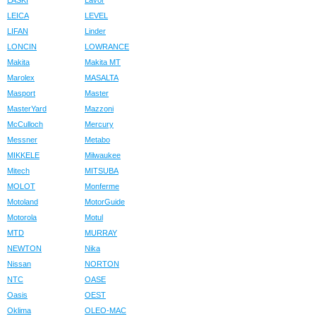
LASKI
Lavor
LEICA
LEVEL
LIFAN
Linder
LONCIN
LOWRANCE
Makita
Makita MT
Marolex
MASALTA
Masport
Master
MasterYard
Mazzoni
McCulloch
Mercury
Messner
Metabo
MIKKELE
Milwaukee
Mitech
MITSUBA
MOLOT
Monferme
Motoland
MotorGuide
Motorola
Motul
MTD
MURRAY
NEWTON
Nika
Nissan
NORTON
NTC
OASE
Oasis
OEST
Oklima
OLEO-MAC