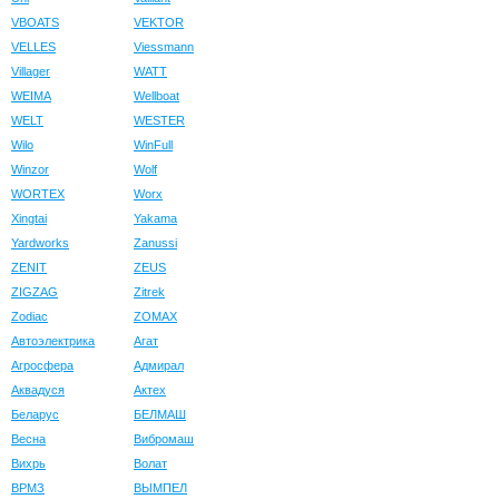
VBOATS
VEKTOR
VELLES
Viessmann
Villager
WATT
WEIMA
Wellboat
WELT
WESTER
Wilo
WinFull
Winzor
Wolf
WORTEX
Worx
Xingtai
Yakama
Yardworks
Zanussi
ZENIT
ZEUS
ZIGZAG
Zitrek
Zodiac
ZOMAX
Автоэлектрика
Агат
Агросфера
Адмирал
Аквадуся
Актех
Беларус
БЕЛМАШ
Весна
Вибромаш
Вихрь
Волат
ВРМЗ
ВЫМПЕЛ