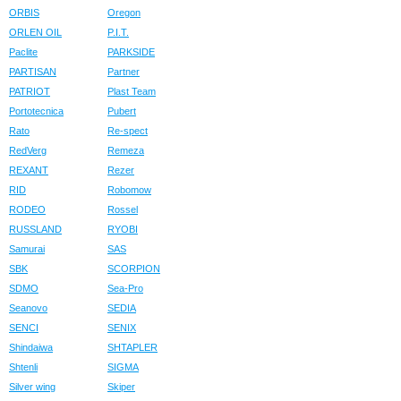
ORBIS
Oregon
ORLEN OIL
P.I.T.
Paclite
PARKSIDE
PARTISAN
Partner
PATRIOT
Plast Team
Portotecnica
Pubert
Rato
Re-spect
RedVerg
Remeza
REXANT
Rezer
RID
Robomow
RODEO
Rossel
RUSSLAND
RYOBI
Samurai
SAS
SBK
SCORPION
SDMO
Sea-Pro
Seanovo
SEDIA
SENCI
SENIX
Shindaiwa
SHTAPLER
Shtenli
SIGMA
Silver wing
Skiper