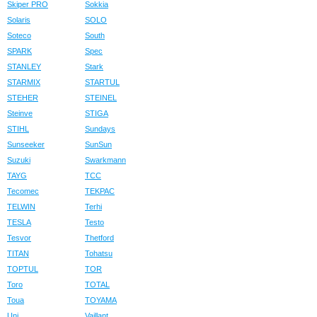
Skiper PRO
Sokkia
Solaris
SOLO
Soteco
South
SPARK
Spec
STANLEY
Stark
STARMIX
STARTUL
STEHER
STEINEL
Steinve
STIGA
STIHL
Sundays
Sunseeker
SunSun
Suzuki
Swarkmann
TAYG
TCC
Tecomec
TEKPAC
TELWIN
Terhi
TESLA
Testo
Tesvor
Thetford
TITAN
Tohatsu
TOPTUL
TOR
Toro
TOTAL
Toua
TOYAMA
Uni
Vaillant