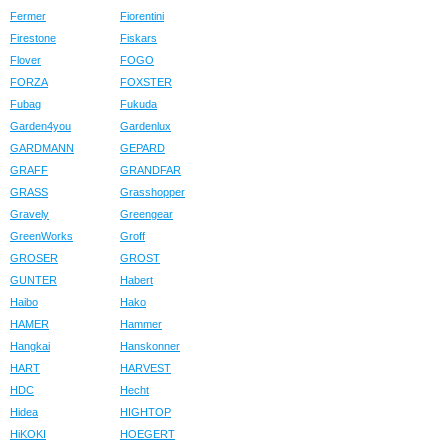
Fermer
Fiorentini
Firestone
Fiskars
Flover
FOGO
FORZA
FOXSTER
Fubag
Fukuda
Garden4you
Gardenlux
GARDMANN
GEPARD
GRAFF
GRANDFAR
GRASS
Grasshopper
Gravely
Greengear
GreenWorks
Groff
GROSER
GROST
GUNTER
Habert
Haibo
Hako
HAMER
Hammer
Hangkai
Hanskonner
HART
HARVEST
HDC
Hecht
Hidea
HIGHTOP
HiKOKI
HOEGERT