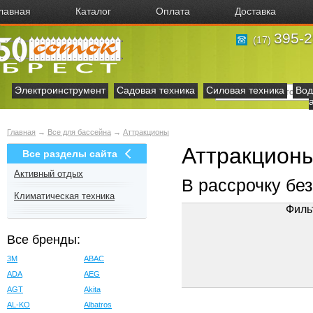
лавная
Каталог
Оплата
Доставка
395-2
(17)
Электроинструмент
Садовая техника
Силовая техника
Вод
Главная
→
Все для бассейна
→
Аттракционы
Аттракционы
Все разделы сайта
Активный отдых
В рассрочку бе
Климатическая техника
Филь
Все бренды:
3M
ABAC
ADA
AEG
AGT
Akita
AL-KO
Albatros