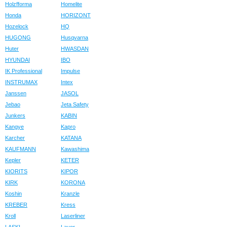
Holzfforma
Homelite
Honda
HORIZONT
Hozelock
HQ
HUGONG
Husqvarna
Huter
HWASDAN
HYUNDAI
IBO
IK Professional
Impulse
INSTRUMAX
Intex
Janssen
JASOL
Jebao
Jeta Safety
Junkers
KABIN
Kangye
Kapro
Karcher
KATANA
KAUFMANN
Kawashima
Kepler
KETER
KIORITS
KIPOR
KIRK
KORONA
Koshin
Kranzle
KREBER
Kress
Kroll
Laserliner