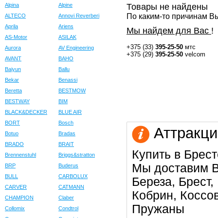
Alpina
Alpine
Товары не найдены
По каким-то причинам Вы
ALTECO
Annovi Reverberi
Aprila
Ariens
Мы найдем для Вас
!
AS-Motor
ASILAK
+375 (33)
395-25-50
мтс
Aurora
AV Engineering
+375 (29)
395-25-50
velcom
AVANT
BAHO
Baiyun
Ballu
Bekar
Benassi
Beretta
BESTMOW
BESTWAY
BIM
BLACK&DECKER
BLUE AIR
BORT
Bosch
Аттракци
Botuo
Bradas
BRADO
BRAIT
Купить в Брест
Brennenstuhl
Briggs&stratton
Мы доставим В
BRP
Buderus
BULL
CARBOLUX
Береза, Брест,
CARVER
CATMANN
Кобрин, Коссо
CHAMPION
Claber
Пружаны
Collomix
Condtrol