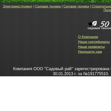
Электроинструмент
|
Садовая техника
|
Силовая техника
|
Строительно
Поли
О Компании
Наши сертификаты
Наши реквизиты
Напишите нам
Компания ООО "Садовый рай" зарегистрирована 
30.01.2013 г. за №191775510.
Зарегистрирован в Торговом реестре 28.02.2013 г. 
Как это работает
до 20:00 пн-пт, с 10:00 до 16:00 
1. Заказываю товар
2. Полу
в Контакт центре
Заби
8 801 100 45 46
Мне 
Бела
e-mail
skype