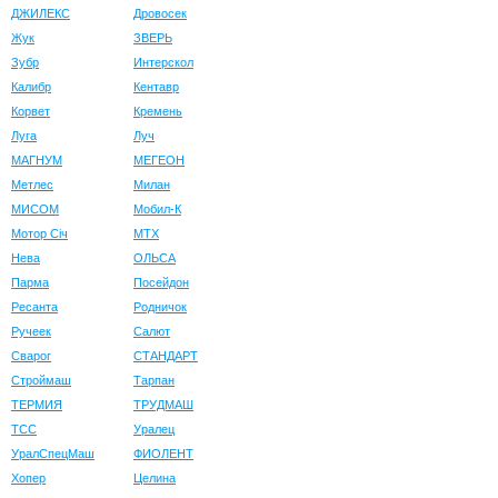
ДЖИЛЕКС
Дровосек
Жук
ЗВЕРЬ
Зубр
Интерскол
Калибр
Кентавр
Корвет
Кремень
Луга
Луч
МАГНУМ
МЕГЕОН
Метлес
Милан
МИСОМ
Мобил-К
Мотор Сiч
МТХ
Нева
ОЛЬСА
Парма
Посейдон
Ресанта
Родничок
Ручеек
Салют
Сварог
СТАНДАРТ
Строймаш
Тарпан
ТЕРМИЯ
ТРУДМАШ
ТСС
Уралец
УралСпецМаш
ФИОЛЕНТ
Хопер
Целина