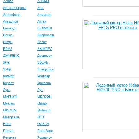
Zodiac
ZOMAX
Автоэлектрика
Агат
Агросфера
Адмирал
Аквадуся
Актех
Беларус
БЕЛМАШ
Весна
Вибромаш
Вихрь
Волат
ВРМЗ
ВЫМПЕЛ
ДЖИЛЕКС
Дровосек
Жук
ЗВЕРЬ
Зубр
Интерскол
Калибр
Кентавр
Корвет
Кремень
Луга
Луч
МАГНУМ
МЕГЕОН
Метлес
Милан
МИСОМ
Мобил-К
Мотор Сiч
МТХ
Нева
ОЛЬСА
Парма
Посейдон
Ресанта
Родничок