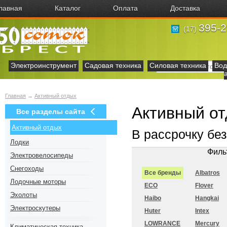
лавная
Каталог
Оплата
Доставка
395-2
(17)
Электроинструмент
Садовая техника
Силовая техника
Вод
Главная
→
Активный отдых
Активный от
Все разделы сайта
Активный отдых
В рассрочку бе
Лодки
Филь
Электровелосипеды
Снегоходы
Все бренды
Albatros
Лодочные моторы
ECO
Flover
Эхолоты
Haibo
Hangkai
Электроскутеры
Huter
Intex
LOWRANCE
Mercury
Климатическая техника