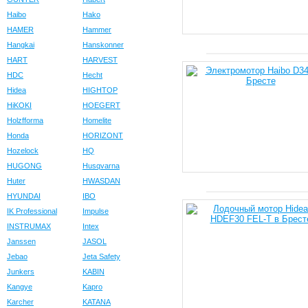
Haibo
Hako
HAMER
Hammer
Hangkai
Hanskonner
HART
HARVEST
HDC
Hecht
Hidea
HIGHTOP
HiKOKI
HOEGERT
Holzfforma
Homelite
Honda
HORIZONT
Hozelock
HQ
HUGONG
Husqvarna
Huter
HWASDAN
HYUNDAI
IBO
IK Professional
Impulse
INSTRUMAX
Intex
Janssen
JASOL
Jebao
Jeta Safety
Junkers
KABIN
Kangye
Kapro
Karcher
KATANA