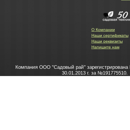
О Компании
Наши сертификаты
Наши реквизиты
Напишите нам
Компания ООО "Садовый рай" зарегистрирована 
30.01.2013 г. за №191775510.
Зарегистрирован в Торговом реестре 28.02.2013 г. 
Как это работает
до 20:00 пн-пт, с 10:00 до 16:00 
1. Заказываю товар
2. Полу
в Контакт центре
Заби
8 801 100 45 46
Мне 
Бела
e-mail
skype
Посмо
На сайте через корзину
Online-консультант