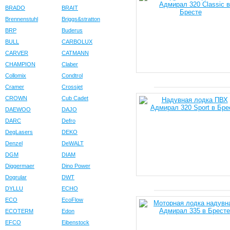
BRADO
BRAIT
Brennenstuhl
Briggs&stratton
BRP
Buderus
BULL
CARBOLUX
CARVER
CATMANN
CHAMPION
Claber
Collomix
Condtrol
Cramer
Crossjet
CROWN
Cub Cadet
DAEWOO
DAJO
DARC
Defro
DegLasers
DEKO
Denzel
DeWALT
DGM
DIAM
Diggermaer
Dino Power
Dogrular
DWT
DYLLU
ECHO
ECO
EcoFlow
ECOTERM
Edon
EFCO
Eibenstock