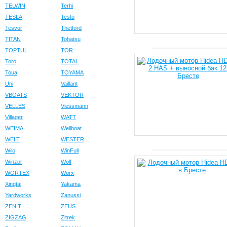
TELWIN
Terhi
TESLA
Testo
Tesvor
Thetford
TITAN
Tohatsu
TOPTUL
TOR
Toro
TOTAL
Toua
TOYAMA
Uni
Vaillant
VBOATS
VEKTOR
VELLES
Viessmann
Villager
WATT
WEIMA
Wellboat
WELT
WESTER
Wilo
WinFull
Winzor
Wolf
WORTEX
Worx
Xingtai
Yakama
Yardworks
Zanussi
ZENIT
ZEUS
ZIGZAG
Zitrek