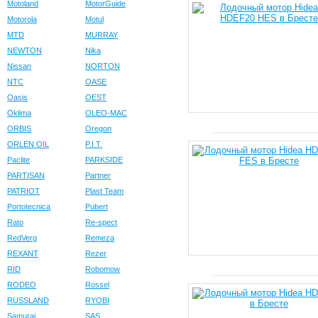
Motoland
MotorGuide
Motorola
Motul
MTD
MURRAY
NEWTON
Nika
Nissan
NORTON
NTC
OASE
Oasis
OEST
Oklima
OLEO-MAC
ORBIS
Oregon
ORLEN OIL
P.I.T.
Paclite
PARKSIDE
PARTISAN
Partner
PATRIOT
Plast Team
Portotecnica
Pubert
Rato
Re-spect
RedVerg
Remeza
REXANT
Rezer
RID
Robomow
RODEO
Rossel
RUSSLAND
RYOBI
Samurai
SAS