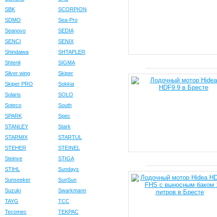
SBK
SCORPION
SDMO
Sea-Pro
Seanovo
SEDIA
SENCI
SENIX
Shindaiwa
SHTAPLER
Shtenli
SIGMA
Silver wing
Skiper
Skiper PRO
Sokkia
Solaris
SOLO
Soteco
South
SPARK
Spec
STANLEY
Stark
STARMIX
STARTUL
STEHER
STEINEL
Steinve
STIGA
STIHL
Sundays
Sunseeker
SunSun
Suzuki
Swarkmann
TAYG
TCC
Tecomec
TEKPAC