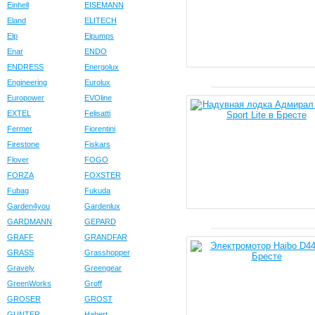
Einhell
EISEMANN
Eland
ELITECH
Elp
Elpumps
Enar
ENDO
ENDRESS
Energolux
Engineering
Eurolux
Europower
EVOline
EXTEL
Felisatti
Fermer
Fiorentini
Firestone
Fiskars
Flover
FOGO
FORZA
FOXSTER
Fubag
Fukuda
Garden4you
Gardenlux
GARDMANN
GEPARD
GRAFF
GRANDFAR
GRASS
Grasshopper
Gravely
Greengear
GreenWorks
Groff
GROSER
GROST
GUNTER
Habert