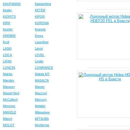
KAUFMANN
Kawashima
Kepler
KETER
KIORITS
KIPOR
KIRK
KORONA
Koshin
Kranzle
KREBER
Kress
Kroll
Laserliner
LASKI
Lavor
LEICA
LEVEL
LIFAN
Linder
LONCIN
LOWRANCE
Makita
Makita MT
Marolex
MASALTA
Masport
Master
MasterYard
Mazzoni
McCulloch
Mercury
Messner
Metabo
MIKKELE
Milwaukee
Mitech
MITSUBA
MOLOT
Monferme