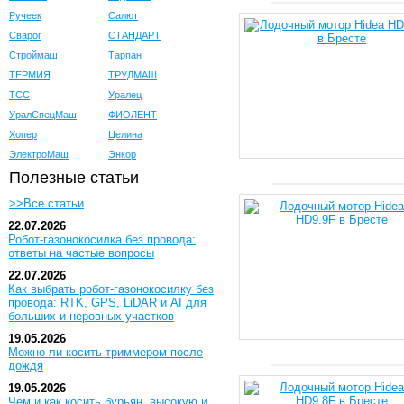
Ручеек
Салют
Сварог
СТАНДАРТ
Строймаш
Тарпан
ТЕРМИЯ
ТРУДМАШ
ТСС
Уралец
УралСпецМаш
ФИОЛЕНТ
Хопер
Целина
ЭлектроМаш
Энкор
Полезные статьи
>>Все статьи
22.07.2026
Робот-газонокосилка без провода:
ответы на частые вопросы
22.07.2026
Как выбрать робот-газонокосилку без
провода: RTK, GPS, LiDAR и AI для
больших и неровных участков
19.05.2026
Можно ли косить триммером после
дождя
19.05.2026
Чем и как косить бурьян, высокую и