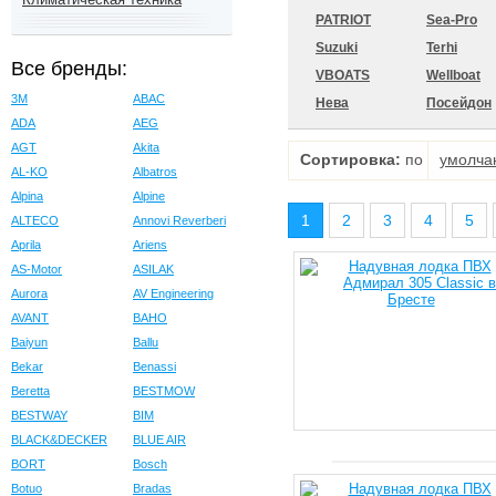
PATRIOT
Sea-Pro
Suzuki
Terhi
Все бренды:
VBOATS
Wellboat
3M
ABAC
Нева
Посейдон
ADA
AEG
AGT
Akita
Сортировка:
по
умолча
AL-KO
Albatros
Alpina
Alpine
1
2
3
4
5
ALTECO
Annovi Reverberi
Aprila
Ariens
AS-Motor
ASILAK
Aurora
AV Engineering
AVANT
BAHO
Baiyun
Ballu
Bekar
Benassi
Beretta
BESTMOW
BESTWAY
BIM
BLACK&DECKER
BLUE AIR
BORT
Bosch
Botuo
Bradas