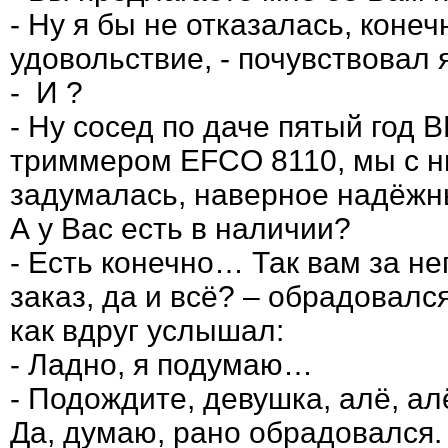
- Ну я бы не отказалась, коне
удовольствие, - почувствовал 
- И ?
- Ну сосед по даче пятый год 
триммером EFCO 8110, мы с ни
задумалась, наверное надёжны
А у Вас есть в наличии?
- Есть конечно… Так вам за не
заказ, да и всё? – обрадовалс
как вдруг услышал:
- Ладно, я подумаю…
- Подождите, девушка, алё, ал
Да, думаю, рано обрадовался. 