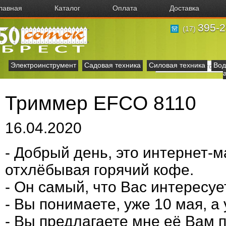
лавная
Каталог
Оплата
Доставка
395-2
(17)
Электроинструмент
Садовая техника
Силовая техника
Вод
Триммер EFCO 8110
16.04.2020
- Добрый день, это интернет-м
отхлёбывая горячий кофе.
- Он самый, что Вас интересу
- Вы понимаете, уже 10 мая, а
- Вы предлагаете мне её Вам 