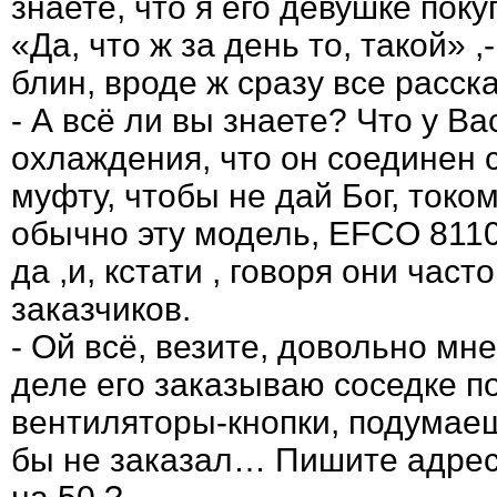
знаете, что я его девушке по
«Да, что ж за день то, такой» ,
блин, вроде ж сразу все расск
- А всё ли вы знаете? Что у В
охлаждения, что он соединен 
муфту, чтобы не дай Бог, токо
обычно эту модель, EFCO 8110
да ,и, кстати , говоря они час
заказчиков.
- Ой всё, везите, довольно мн
деле его заказываю соседке по
вентиляторы-кнопки, подумае
бы не заказал… Пишите адре