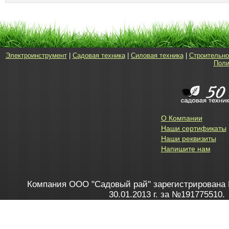
Электроинструмент
|
Садовая техника
|
Силовая техника
|
Строительно
Поли
О Компании
Наши сертификаты
Наши реквизиты
Напишите нам
Компания ООО "Садовый рай" зарегистрирована 
30.01.2013 г. за №191775510.
Зарегистрирован в Торговом реестре 28.02.2013 г. 
Как это работает
до 20:00 пн-пт, с 10:00 до 16:00 
1. Заказываю товар
2. Полу