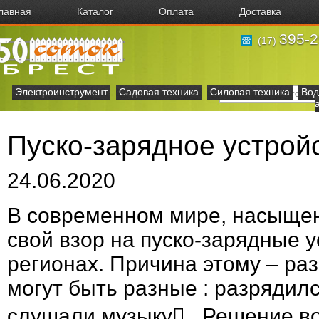
лавная
Каталог
Оплата
Доставка
395-2
(17)
Электроинструмент
Садовая техника
Силовая техника
Вод
Пуско-зарядное устро
24.06.2020
В современном мире, насыще
свой взор на пуско-зарядные 
регионах. Причина этому – ра
могут быть разные : разрядилс
слушали музыку . Решение во