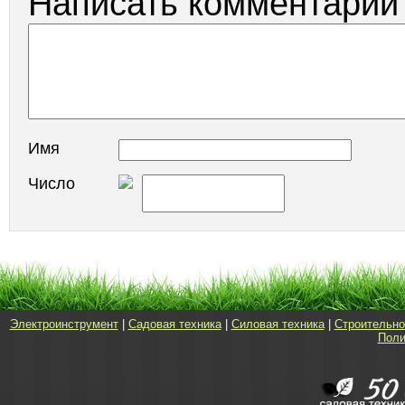
Написать комментарий
Имя
Число
Электроинструмент
|
Садовая техника
|
Силовая техника
|
Строительно
Поли