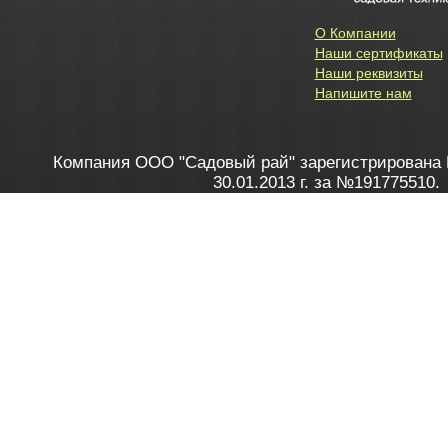
О Компании
Наши сертификаты
Наши реквизиты
Напишите нам
Компания ООО "Садовый рай" зарегистрирована 
30.01.2013 г. за №191775510.
Зарегистрирован в Торговом реестре 28.02.2013 г. 
Как это работает
до 20:00 пн-пт, с 10:00 до 16:00 
1. Заказываю товар
2. Полу
в Контакт центре
Заби
8 801 100 45 46
Мне 
Бела
e-mail
skype
Посмо
На сайте через корзину
Online-консультант