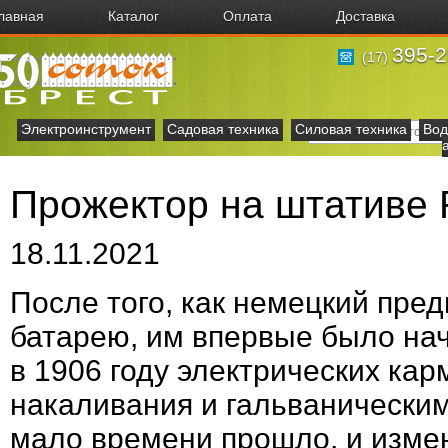
лавная
Каталог
Оплата
Доставка
395-2
(17)
Электроинструмент
Садовая техника
Силовая техника
Вод
Прожектор на штативе
18.11.2021
После того, как немецкий пр
батарею, им впервые было на
в 1906 году электрических к
накаливания и гальваническими
мало времени прошло, и измен