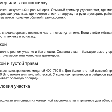
мер или газонокосилку
важен аккуратный и ровный срез. Обычный триммер удобнее там, где мно
росших участках, где хочется снизить нагрузку на руки и ускорить раб
зываются полезнее обычной газонокосилки.
: сначала срезать верхнюю часть, потом идти ниже. Если стебли жёстк
ти технику и оснастку.
кой
аточно ровном участке и без спешки. Сначала ставят большую высоту ср
а триммером или колесным триммером.
ой и густой травы
тает электрических моделей 400–750 Вт. Для более плотной высокой тр
0 Вт с ножом или толстой леской. У колесных триммеров и райдеров ва
крывает большую площадь.
словия участка
щности или связки из компактной газонокосилки и триммера для обкоса