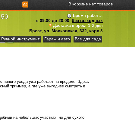
В корзине нет товаров
-50
Время работы:
с 09.00 до 20.00,
без выходных
Доставка в Брест 1-2 дня
Брест, ул. Московская, 332, корп.3
Ручной инструмент
Гараж и авто
Все для сада
гулярного ухода уже работает на пределе. Здесь
есный триммер, а где уже выгоднее смотреть в
добный на небольших участках, но для сухого