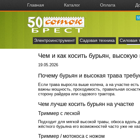
Главная
Каталог
Оплата
До
Электроинструмент
Садовая техника
Силовая 
Чем и как косить бурьян, высокую 
19.05.2026
Почему бурьян и высокая трава требу
Если трава выросла выше колена, а на участке есть 
важны мощность, проходимость, правильная оснастка
сторону райдера или садового трактора.
Чем лучше косить бурьян на участке
Триммер с леской
Подходит для мягкой высокой травы, обкоса вдоль д
жёсткого бурьяна его возможностей часто уже не хва
Триммер / мотокоса с ножом