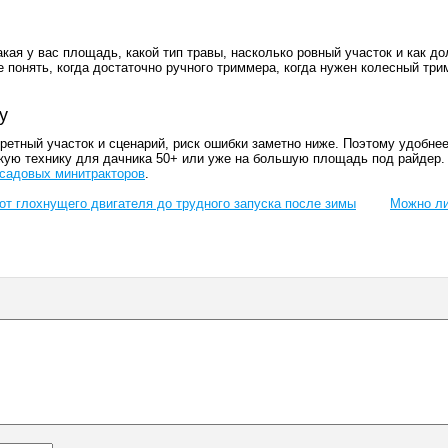
акая у вас площадь, какой тип травы, насколько ровный участок и как д
е понять, когда достаточно ручного триммера, когда нужен колесный три
y
кретный участок и сценарий, риск ошибки заметно ниже. Поэтому удобне
ёгкую технику для дачника 50+ или уже на большую площадь под райдер
садовых минитракторов
.
от глохнущего двигателя до трудного запуска после зимы
Можно ли