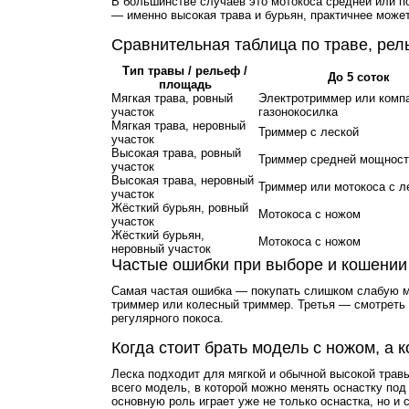
В большинстве случаев это мотокоса средней или п
— именно высокая трава и бурьян, практичнее может
Сравнительная таблица по траве, ре
Тип травы / рельеф /
До 5 соток
площадь
Мягкая трава, ровный
Электротриммер или комп
участок
газонокосилка
Мягкая трава, неровный
Триммер с леской
участок
Высокая трава, ровный
Триммер средней мощност
участок
Высокая трава, неровный
Триммер или мотокоса с л
участок
Жёсткий бурьян, ровный
Мотокоса с ножом
участок
Жёсткий бурьян,
Мотокоса с ножом
неровный участок
Частые ошибки при выборе и кошении
Самая частая ошибка — покупать слишком слабую мод
триммер или колесный триммер. Третья — смотреть н
регулярного покоса.
Когда стоит брать модель с ножом, а к
Леска подходит для мягкой и обычной высокой травы
всего модель, в которой можно менять оснастку под
основную роль играет уже не только оснастка, но и