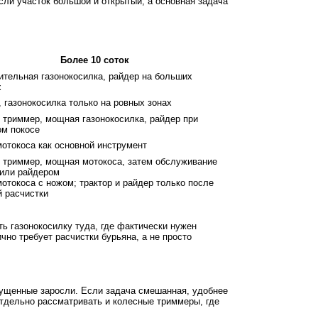
сли участок большой и открытый, а основная задача
Более 10 соток
ительная газонокосилка, райдер на больших
х
 газонокосилка только на ровных зонах
 триммер, мощная газонокосилка, райдер при
ом покосе
отокоса как основной инструмент
 триммер, мощная мотокоса, затем обслуживание
 или райдером
отокоса с ножом; трактор и райдер только после
й расчистки
ь газонокосилку туда, где фактически нужен
чно требует расчистки бурьяна, а не просто
апущенные заросли. Если задача смешанная, удобнее
отдельно рассматривать и колесные триммеры, где