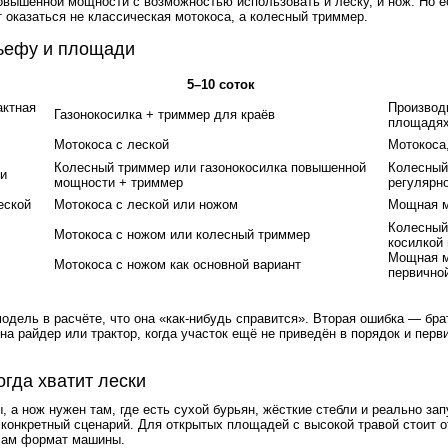
овышенной мощности с возможностью использовать и леску, и нож. Но е
 оказаться не классическая мотокоса, а колесный триммер.
льефу и площади
5–10 соток
актная
Производ
Газонокосилка + триммер для краёв
площадя
Мотокоса с леской
Мотокоса,
Колесный триммер или газонокосилка повышенной
Колесный
и
мощности + триммер
регулярн
еской
Мотокоса с леской или ножом
Мощная м
Колесный
Мотокоса с ножом или колесный триммер
косилкой
Мощная м
Мотокоса с ножом как основной вариант
первично
ель в расчёте, что она «как-нибудь справится». Вторая ошибка — брат
а райдер или трактор, когда участок ещё не приведён в порядок и перви
огда хватит лески
, а нож нужен там, где есть сухой бурьян, жёсткие стебли и реально з
 конкретный сценарий. Для открытых площадей с высокой травой стоит 
 сам формат машины.