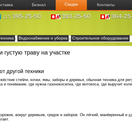
Скидки
ставка
Безнал
Контакты
395-25-50
393-25-50
364-25
(17)
техника
Водоснабжение и уборка
Строительное оборудование
и густую траву на участке
ют другой техники
жёсткие стебли, кочки, ямы, заборы и деревья, обычная техника для ре
 и понимание, где нужна газонокосилка, где мотокоса, где выручит кол
орожек, вокруг деревьев, грядок и заборов. Он лёгкий, манёвренный и у
тает.