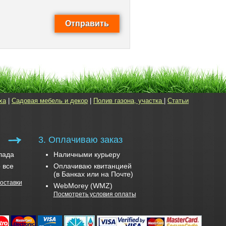
ха
|
Садовая мебель и декор
|
Полив газона, участка
|
Статьи
3. Оплачиваю заказ
лада
Наличными курьеру
 все
Оплачиваю квитанцией
(в Банках или на Почте)
оставки
WebMorey (WMZ)
Посмотреть условия оплаты