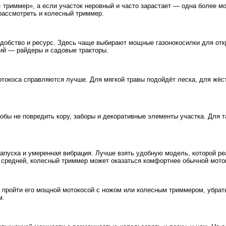
+ триммер», а если участок неровный и часто зарастает — одна более м
 рассмотреть и колесный триммер.
добство и ресурс. Здесь чаще выбирают мощные газонокосилки для отк
рий — райдеры и садовые тракторы.
отокоса справляются лучше. Для мягкой травы подойдёт леска, для жёс
тобы не повредить кору, заборы и декоративные элементы участка. Для 
 запуска и умеренная вибрация. Лучше взять удобную модель, которой 
средней, колесный триммер может оказаться комфортнее обычной моток
а пройти его мощной мотокосой с ножом или колесным триммером, убрат
м.