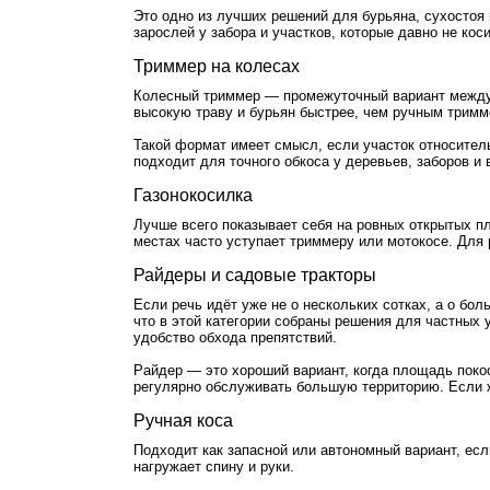
Это одно из лучших решений для бурьяна, сухостоя
зарослей у забора и участков, которые давно не к
Триммер на колесах
Колесный триммер — промежуточный вариант между 
высокую траву и бурьян быстрее, чем ручным тримм
Такой формат имеет смысл, если участок относитель
подходит для точного обкоса у деревьев, заборов и
Газонокосилка
Лучше всего показывает себя на ровных открытых пло
местах часто уступает триммеру или мотокосе. Для
Райдеры и садовые тракторы
Если речь идёт уже не о нескольких сотках, а о бо
что в этой категории собраны решения для частных 
удобство обхода препятствий.
Райдер — это хороший вариант, когда площадь покос
регулярно обслуживать большую территорию. Если 
Ручная коса
Подходит как запасной или автономный вариант, есл
нагружает спину и руки.