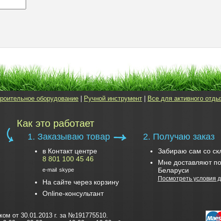
роительное оборудование
|
Ручной инструмент
|
Все для активного отды
Как это работает
1. Заказываю товар
2. Получаю заказ
в Контакт центре
Забираю сам со ск
8 801 100 45 46
Мне доставляют по
Беларуси
e-mail
skype
Посмотреть условия д
На сайте через корзину
Online-консультант
м от 30.01.2013 г. за №191775510.