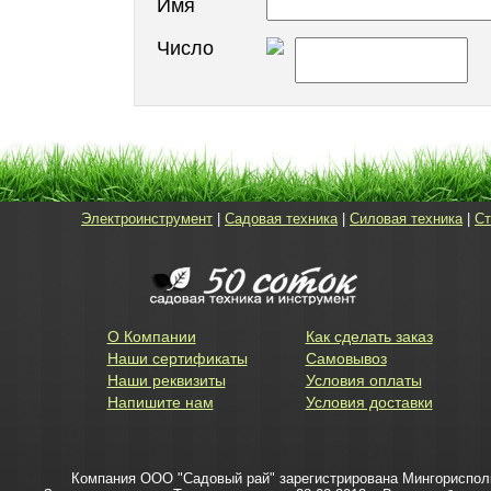
Имя
Число
Электроинструмент
|
Садовая техника
|
Силовая техника
|
Ст
О Компании
Как сделать заказ
Наши сертификаты
Самовывоз
Наши реквизиты
Условия оплаты
Напишите нам
Условия доставки
Компания ООО "Садовый рай" зарегистрирована Мингорисполко