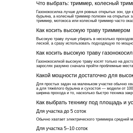
Что выбрать: триммер, колесный трим
Газонокосилка лучше для ровных открытых зон, где 
бурьяна, а колесный триммер полезен на открытых за
триммер, мотокоса или колесный триммер часто ока
Как косить высокую траву триммером
Высокую траву лучше убирать в несколько проходов
леской, а сразу использовать подходящую по мощнос
Как косить высокую траву газонокосил
Газонокосилкой высокую траву косят только на дост
зарослях разумно сначала пройти проблемные мест
Какой мощности достаточно для высок
Для простых задач на маленьком участке обычно хва
а для тяжёлого бурьяна и сухостоя — модели от 100
ширина прохода и то, насколько быстро техника за
Как выбрать технику под площадь и у
Для участка до 5 соток
Обычно хватает электрического триммера средней мо
Для участка 5–10 соток