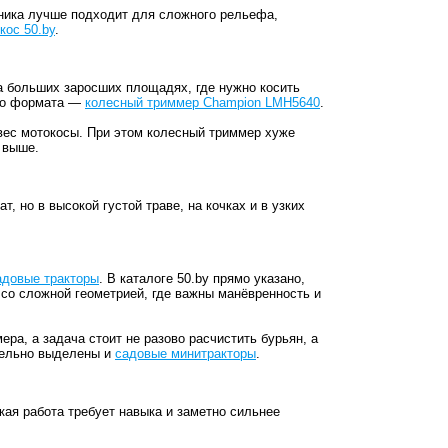
хника лучше подходит для сложного рельефа,
кос 50.by
.
а больших заросших площадях, где нужно косить
ого формата —
колесный триммер Champion LMH5640
.
 вес мотокосы. При этом колесный триммер хуже
 выше.
, но в высокой густой траве, на кочках и в узких
адовые тракторы
. В каталоге 50.by прямо указано,
 со сложной геометрией, где важны манёвренность и
ра, а задача стоит не разово расчистить бурьян, а
дельно выделены и
садовые минитракторы
.
кая работа требует навыка и заметно сильнее