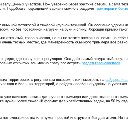
 и запущенных участков. Нож уверенно берёт жёсткие стебли, а сама те
осили. Подобрать подходящий вариант можно в разделе
триммеров и бензо
обычной мотокосой и тяжёлой крупной техникой. Он особенно удобен н
ером, но без постоянной нагрузки на руки и спину. Хороший пример так
но открытый, трава высокая, но вы не хотите постоянно носить на себе
 в очень тесных местах, где манёвренность обычного триммера всё равно
щадях, где траву косят регулярно. Она даёт самый аккуратный результат
 ровных открытых зон можно сразу посмотреть
раздел газонокосилок
.
льших территориях с регулярным покосом, стоит смотреть на
райдеры и с
участков и больших территорий, а райдеры особенно удобны на участках
а уже слишком велика для ручного триммера или даже колесного тримме
же нужен более тяжёлый формат для хозяйственных задач, на 50.by от
и нет электричества или нужен простой инструмент без двигателя. Но та